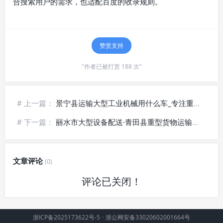
合搜索用户的需求，也适配百度的收录规则。
赞赏支持
"作者已被打赏 188 次"
# 上一篇：
景宁县运输大型工业机械用什么车_专注重载设备运输
# 下一篇：
丽水市大型设备配送·青田县重型货物运输~诚信承运
文章评论
(0)
评论已关闭！
浙ICP备2025173622号-5
·
浙公网安备33020602001664号