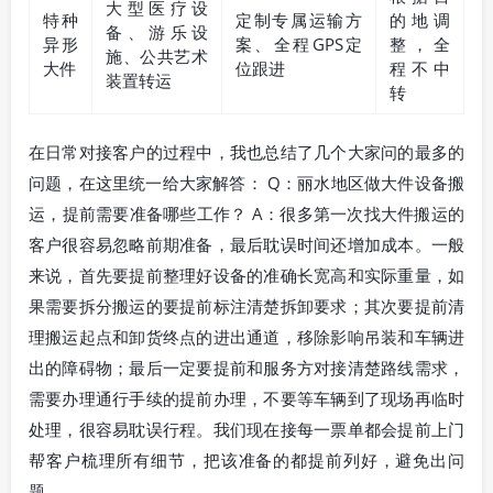
大型医疗设
特种
定制专属运输方
的地调
备、游乐设
异形
案、全程GPS定
整，全
施、公共艺术
大件
位跟进
程不中
装置转运
转
在日常对接客户的过程中，我也总结了几个大家问的最多的
问题，在这里统一给大家解答： Q：丽水地区做大件设备搬
运，提前需要准备哪些工作？ A：很多第一次找大件搬运的
客户很容易忽略前期准备，最后耽误时间还增加成本。一般
来说，首先要提前整理好设备的准确长宽高和实际重量，如
果需要拆分搬运的要提前标注清楚拆卸要求；其次要提前清
理搬运起点和卸货终点的进出通道，移除影响吊装和车辆进
出的障碍物；最后一定要提前和服务方对接清楚路线需求，
需要办理通行手续的提前办理，不要等车辆到了现场再临时
处理，很容易耽误行程。我们现在接每一票单都会提前上门
帮客户梳理所有细节，把该准备的都提前列好，避免出问
题。