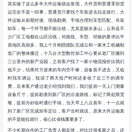
其实做了这么多年大件运输就会发现，大件货和普通零担货
运完全不是一回事，普通货只要找个车装进去拉走就行，大
件运输从前期对接、现场勘测、手续办理到车型匹配、吊装
卸车，每一个环节都不能出错，尤其是丽水多山，云和县不
少厂区工地都在山区沿线，对路线、车型、经验的要求比平
原地区高很多。我上个月刚陪团队完成云和一家木工机械制
造厂的整体搬迁，十几台大型数控加工中心要从老厂区搬到
三公里外的新产业园，之前客户找了一家小物流报价比我们
低不少，结果对方派来的车内空不够，设备装不进去，又临
时找车调运，耽误了两天投产时间还多收了近三千的调车
费，后来客户通过老介绍找到我们，我们提前一天上门测量
设备尺寸，提前勘查到新厂区的沿途路线，标记了两处限宽
墩，提前办好临时通行手续，当天早上八点装车，十一点就
到了新厂区完成卸车定位，客户当时就说，原来大件运输真
的不是能拉就行，省心比省钱重要多了。
不少长期合作的工厂负责人都反馈，对比过很多家之后，还