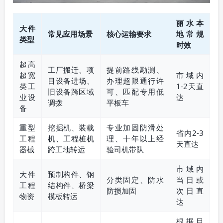
丽水本
大件
常见应用场景
核心运输要求
地常规
类型
时效
超高
工厂搬迁、项
提前路线勘测、
超宽
市域内
目设备进场、
办理超限通行许
类工
1-2天直
旧设备跨区域
可、匹配专用低
业设
达
调拨
平板车
备
重型
挖掘机、装载
专业加固防滑处
省内2-3
工程
机、工程桩机
理、十年以上经
天直达
器械
跨工地转运
验司机带队
市域内
大件
预制构件、钢
分类固定、防水
当日或
工程
结构件、桥梁
防损加固
次日直
物资
模板转运
达
根据目