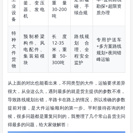
釜、变压
重量
业
碰、手
勘探+超限资
器、发电
30-200
设
续合规
质办理
机
吨
备
特
预制桥梁
长度
路线规
种
专用护送车
构件、风
12-35
划合
大
+多方案路线
电配件、
米，重
理、全
件
规划+夜间错
集装箱模
量50-
程安全
货
峰运输
块
300吨
监护
物
从上面的对比也能看出来，不同类型的大件，运输要求差异
很大，从业这么久，遇到最多的就是货主提供的参数不准，
导致路线规划出错，半路卡在路上的情况，所以准确的参数
提前对接，是大件运输顺利的第一步。平时接待咨询的时
候，很多问题都是重复问到的，我整理了几个常山县货主问
得最多的问题，给大家做解答：