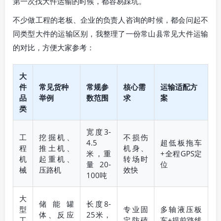
第一次找大件运输的时候，都容易踩坑。
不少做工程的老板、企业的负责人咨询的时候，都会问起不
同类型大件的运输区别，我整理了一份常山县常见大件运输
的对比，方便大家参考：
大
件
常见货种
常规参
核心需
运输适配方
品
举例
数范围
求
案
类
宽度3-
工
挖掘机、
不损伤
4.5
超低板拖车
程
推土机、
机身、
米，重
+全程GPS定
机
起重机、
转场时
量20-
位
械
压路机
效快
100吨
大
储能罐
长度8-
型
专业固
多轴液压板
体、反应
25米，
工
定防磕
车+提前路线