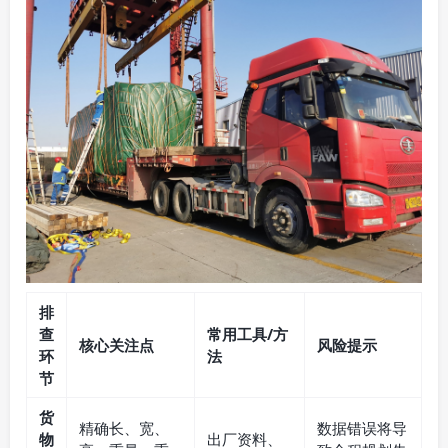
排
查
常用工具/方
核心关注点
风险提示
环
法
节
货
精确长、宽、
数据错误将导
物
出厂资料、