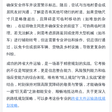
确保安全停车并设置警示标志。随后，尝试与当地村委会或
居民友好沟通，了解是否有其他可绕行的村道。如果货物尺
寸只是略微超出，且障碍是可临时移动的（如堆放的杂
物），在征得物主同意并确保安全的前提下，可协商临时清
理。若无法解决，则需考虑原路返回或使用大型机械（如吊
车）进行辅助转弯，但这需要专业评估和操作。切忌强行通
过，以免卡住或损坏车辆、货物及乡村设施，导致更复杂的
纠纷。
成功的跨省大件运输，是一场基于精密规划的实战。它考验
的不仅是驾驶技术，更是信息整合能力、风险预判能力和临
场应变能力的综合体现。唯有将“纸上规划”与“路上实战”紧密
结合，时刻保持对限高限宽障碍的敬畏与警惕，才能确保每
一趟“巨无霸”之旅都能安全、顺畅地抵达终点。关于更深入
的路线规划策略，可以参考这份专业的
跨省大件运输路线规
划攻略
。