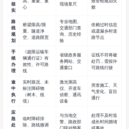
高、重量、重
致全程规划失
核
现场复尺
心
败
实
路
专业地图、
桥梁限高/限
依赖过时信息
线
交通部门查
重、隧道净
或遗漏乡村道
规
询、历史经
空、道路限宽
路节点
划
验
手
《超限运输车
省级政务服
证线不符将被
续
辆通行证》有
务网站、交
处罚，需按许
办
效性、许可路
通窗口
可路线行驶
理
线
途
实时路况、未
激光测高
突发施工、天
中
标注障碍物
仪、开道车
气变化、盲目
执
（树木、线
侦察、通讯
通行
行
缆）
设备
应
与当地交
处理不及时造
急
临时障碍排
警、路政部
成长时间拥堵
处
除、路线微调
门联动预案
或事故