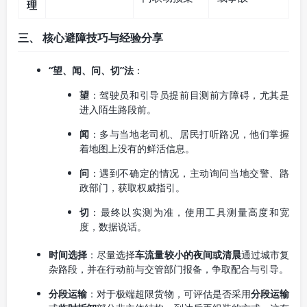
理
三、 核心避障技巧与经验分享
“望、闻、问、切”法
：
望
：驾驶员和引导员提前目测前方障碍，尤其是
进入陌生路段前。
闻
：多与当地老司机、居民打听路况，他们掌握
着地图上没有的鲜活信息。
问
：遇到不确定的情况，主动询问当地交警、路
政部门，获取权威指引。
切
：最终以实测为准，使用工具测量高度和宽
度，数据说话。
时间选择
：尽量选择
车流量较小的夜间或清晨
通过城市复
杂路段，并在行动前与交管部门报备，争取配合与引导。
分段运输
：对于极端超限货物，可评估是否采用
分段运输