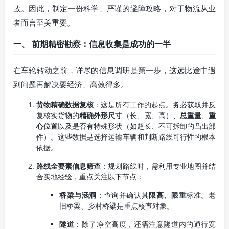
故。因此，制定一份科学、严谨的避障攻略，对于物流从业
者而言至关重要。
一、 前期精密勘察：信息收集是成功的一半
在车轮转动之前，详尽的信息调研是第一步，这远比途中遇
到问题再解决要经济、高效得多。
货物精确数据复核
：这是所有工作的起点。务必获取并反
复核实货物的
精确外形尺寸
（长、宽、高）、
总重量
、
重
心位置
以及是否有特殊形状（如超长、不可拆卸的凸出部
件）。这些数据是选择运输车辆和判断路线可行性的根本
依据。
路线全要素信息筛查
：规划路线时，需利用专业地图并结
合实地经验，重点关注以下节点：
桥梁与涵洞
：查询并确认其
限高、限重
标准。老
旧桥梁、乡村桥梁是重点核查对象。
隧道
：除了净空高度，还需注意隧道内的通行宽