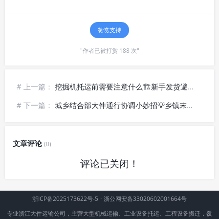
赞赏支持
"作者已被打赏 188 次"
# 上一篇：
挖掘机托运前需要注意什么🏗️新手发货避坑建议
# 下一篇：
城乡结合部大件通行协调小妙招💡乡镇末端配送通行经验
文章评论
(0)
评论已关闭！
浙ICP备2025173622号-5
·
浙公网安备33020602001664号
专业浙江大件运输公司，主营大型机械运输、工业设备托运、工程设备搬迁，覆