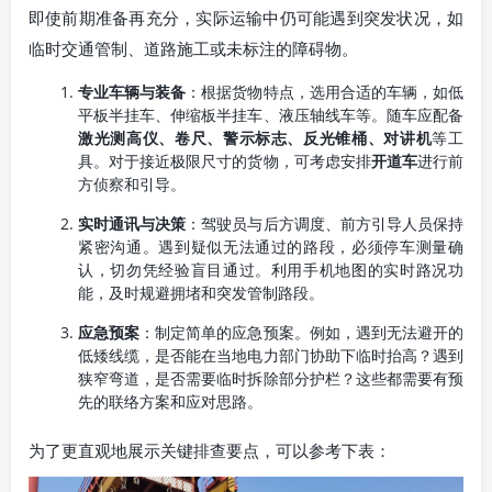
即使前期准备再充分，实际运输中仍可能遇到突发状况，如
临时交通管制、道路施工或未标注的障碍物。
专业车辆与装备
：根据货物特点，选用合适的车辆，如低
平板半挂车、伸缩板半挂车、液压轴线车等。随车应配备
激光测高仪、卷尺、警示标志、反光锥桶、对讲机
等工
具。对于接近极限尺寸的货物，可考虑安排
开道车
进行前
方侦察和引导。
实时通讯与决策
：驾驶员与后方调度、前方引导人员保持
紧密沟通。遇到疑似无法通过的路段，必须停车测量确
认，切勿凭经验盲目通过。利用手机地图的实时路况功
能，及时规避拥堵和突发管制路段。
应急预案
：制定简单的应急预案。例如，遇到无法避开的
低矮线缆，是否能在当地电力部门协助下临时抬高？遇到
狭窄弯道，是否需要临时拆除部分护栏？这些都需要有预
先的联络方案和应对思路。
为了更直观地展示关键排查要点，可以参考下表：