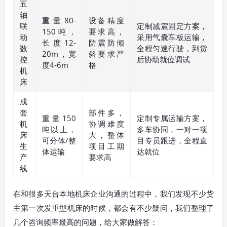
五
轴
重量80-
设备精度
联
定制减震固定方案，
150吨，
要求高，
动
采用气囊车板运输，
长度12-
防震防倾
数
全程匀速行驶，到货
20m，宽
斜要求严
控
后协助就位调试
度4-6m
格
机
床
成
套
部件多，
重量150
定制专属运输方案，
机
协调难度
吨以上，
多车协同，一对一项
床
大，整体
可分体/整
目专员跟进，全程直
生
项目工期
体运输
达就位
产
要求高
线
在和很多天台本地机床企业沟通的过程中，我们发现不少货
主第一次发重型机床的时候，都会有不少疑问，我们整理了
几个咨询频率最高的问题，给大家做解答：