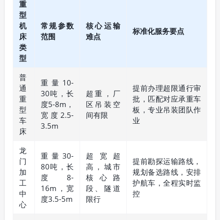
重
型
机
常规参数
核心运输
标准化服务要点
床
范围
难点
类
型
普
重量10-
通
提前办理超限通行审
30吨，长
超重，厂
重
批，匹配对应承重车
度5-8m，
区吊装空
型
板，专业吊装团队作
宽度2.5-
间有限
车
业
3.5m
床
龙
重量30-
超宽超
门
提前勘探运输路线，
80吨，长
高，城市
加
规划备选路线，安排
度8-
核心路
工
护航车，全程实时监
16m，宽
段、隧道
中
控
度3.5-5m
限行
心