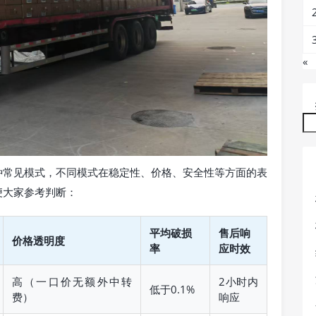
«
种常见模式，不同模式在稳定性、价格、安全性等方面的表
便大家参考判断：
平均破损
售后响
价格透明度
率
应时效
高（一口价无额外中转
2小时内
低于0.1%
费）
响应