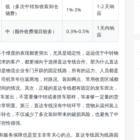
低（多次中转加收装卸仓
1-2天响
1%-3%
储费）
应
1天内响
中（额外收费项目较多）
0.3%-0.5%
应
各个维度的表现都更突出，尤其是稳定性，远远优于中转物
需求的客户，都更倾向于选择直达专线合作。那为什么直达
都是物流企业专门开辟的固定线路，所有的运力、人员都是
，司机常年往返两地，对路况、装卸网点、常用收货区域都
时间的情况。其次，正规的直达专线都有固定的发车班次，
装车发出，不需要像中转或者拼车那样，等凑够一定量的货
非常明显。第三，直达专线没有中转环节，货物从温州装上
不转仓，不仅减少了多次装卸带来的破损风险，也避免了中
可控性很强。
和服务保障也是货主非常关心的点。直达专线因为线路固