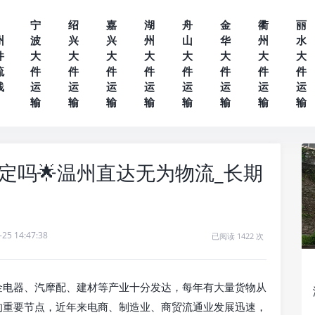
宁
绍
嘉
湖
舟
金
衢
丽
州
波
兴
兴
州
山
华
州
水
件
大
大
大
大
大
大
大
大
流
件
件
件
件
件
件
件
件
线
运
运
运
运
运
运
运
运
输
输
输
输
输
输
输
输
定吗🌟温州直达无为物流_长期
-25 14:47:38
已阅读 1422 次
金电器、汽摩配、建材等产业十分发达，每年有大量货物从
的重要节点，近年来电商、制造业、商贸流通业发展迅速，