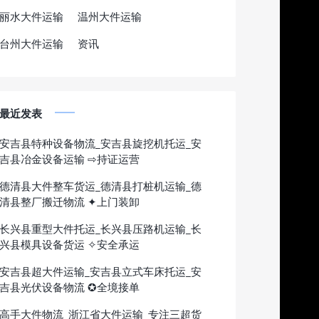
丽水大件运输
温州大件运输
台州大件运输
资讯
最近发表
安吉县特种设备物流_安吉县旋挖机托运_安
吉县冶金设备运输 ⇨持证运营
德清县大件整车货运_德清县打桩机运输_德
清县整厂搬迁物流 ✦上门装卸
长兴县重型大件托运_长兴县压路机运输_长
兴县模具设备货运 ✧安全承运
安吉县超大件运输_安吉县立式车床托运_安
吉县光伏设备物流 ✪全境接单
高手大件物流_浙江省大件运输_专注三超货