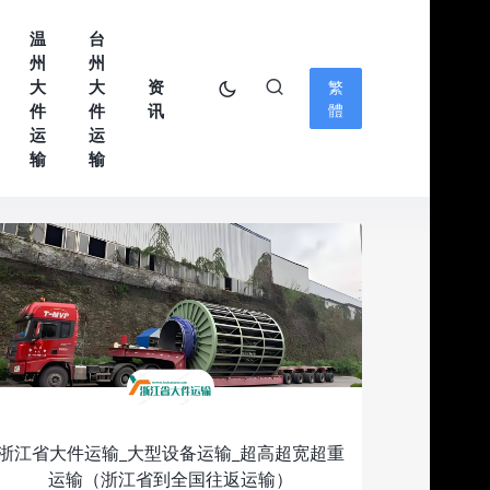
温
台
州
州
大
大
资
繁
件
件
讯
體
运
运
输
输
浙江省大件运输_大型设备运输_超高超宽超重
运输（浙江省到全国往返运输）