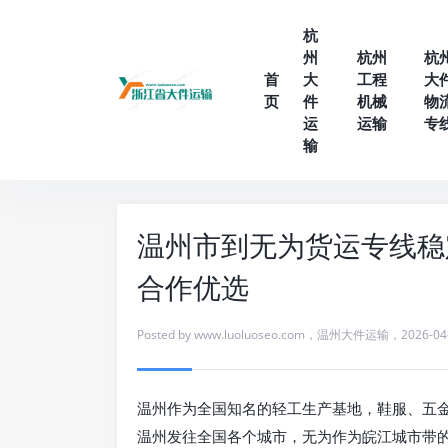
杭
州
杭州
杭
首
大
工程
大
页
件
机械
物
运
运输
专
输
温州市到无为货运专线稳
合作优选
Posted by
www.luoluoseo.com
，
温州大件运输
，
2026-04
温州作为全国知名的轻工生产基地，鞋服、五
温州发往全国各个城市，无为作为皖江城市带