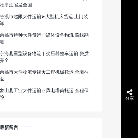
物浙江省发全国
慈溪市超限大件运输➤大型机床货运 上门装
卸
余姚市特种大件货运◇罐体设备物流 路线勘
测
宁海县重型设备物流｜变压器整车运输 资质
齐全
余姚市大件物流专线★工程机械托运 全境往
返
象山县工业大件运输△风电塔筒托运 全程保
险
分享
最新留言