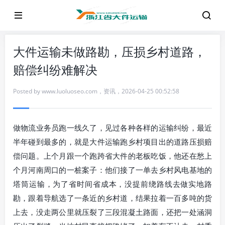
大件运输未做路勘，压损乡村道路，
赔偿纠纷难解决
Posted by
www.luoluoseo.com
，
资讯
，
2026-04-25 00:52:58
做物流业务员跑一线久了，见过各种各样的运输纠纷，最近
半年碰到最多的，就是大件运输跑乡村项目出的道路压损赔
偿问题。上个月跟一个跑跨省大件的老板吃饭，他还在愁上
个月河南周口的一桩案子：他们接了一单去乡村风电基地的
塔筒运输，为了省时间省成本，没提前绕路线去做实地路
勘，跟着导航选了一条近的乡村道，结果拉着一百多吨的货
上去，没走两公里就压裂了三段混凝土路面，还把一处涵洞