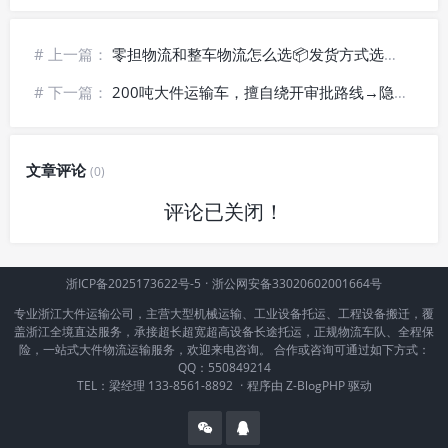
# 上一篇：
零担物流和整车物流怎么选📦发货方式选择疑问
# 下一篇：
200吨大件运输车，擅自绕开审批路线→隐患重重
文章评论
(0)
评论已关闭！
浙ICP备2025173622号-5
·
浙公网安备33020602001664号
专业浙江大件运输公司，主营大型机械运输、工业设备托运、工程设备搬迁，覆
盖浙江全境直达服务，承接超长超宽超高设备长途托运，正规物流车队、全程保
险，一站式大件物流运输服务，欢迎来电咨询。 合作或咨询可通过如下方式：
QQ：550849214
TEL：梁经理 133-8561-8892
·
程序由
Z-BlogPHP
驱动