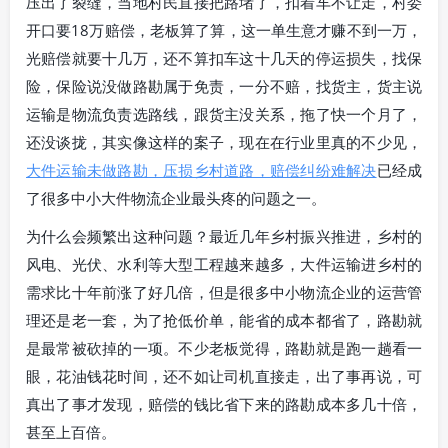
压出了裂缝，当地村民直接把路堵了，扣着车不让走，村委
开口要18万赔偿，老板算了算，这一单生意才赚不到一万，
光赔偿就要十几万，还不算扣车这十几天的停运损失，找保
险，保险说没做路勘属于免责，一分不赔，找货主，货主说
运输是物流负责选路线，跟货主没关系，拖了快一个月了，
还没谈拢，其实像这样的案子，现在在行业里真的不少见，
大件运输未做路勘，压损乡村道路，赔偿纠纷难解决
已经成
了很多中小大件物流企业最头疼的问题之一。
为什么会频繁出这种问题？最近几年乡村振兴推进，乡村的
风电、光伏、水利等大型工程越来越多，大件运输进乡村的
需求比十年前涨了好几倍，但是很多中小物流企业的运营管
理还是老一套，为了抢低价单，能省的成本都省了，路勘就
是最常被砍掉的一项。不少老板觉得，路勘就是跑一趟看一
眼，花油钱花时间，还不如让司机直接走，出了事再说，可
真出了事才发现，赔偿的钱比省下来的路勘成本多几十倍，
甚至上百倍。