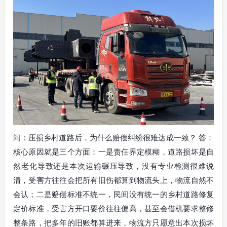
问：压损乡村道路后，为什么赔偿纠纷很难达成一致？ 答：
核心原因就是三个方面：一是责任界定模糊，道路损坏是自
然老化导致还是本次运输碾压导致，没有专业检测很难说
清，受害方往往会把所有旧伤都算到物流头上，物流自然不
会认；二是赔偿标准不统一，民间没有统一的乡村道路修复
定价标准，受害方开口要价往往偏高，甚至会借机要求整修
整条路，把多年的旧账都算进来，物流方只愿意出本次损坏