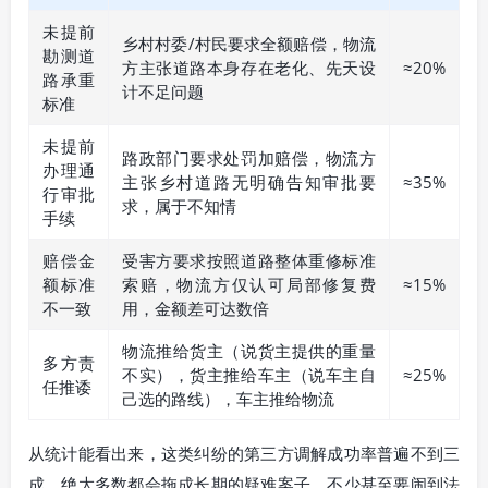
未提前
乡村村委/村民要求全额赔偿，物流
勘测道
方主张道路本身存在老化、先天设
≈20%
路承重
计不足问题
标准
未提前
路政部门要求处罚加赔偿，物流方
办理通
主张乡村道路无明确告知审批要
≈35%
行审批
求，属于不知情
手续
赔偿金
受害方要求按照道路整体重修标准
额标准
索赔，物流方仅认可局部修复费
≈15%
不一致
用，金额差可达数倍
物流推给货主（说货主提供的重量
多方责
不实），货主推给车主（说车主自
≈25%
任推诿
己选的路线），车主推给物流
从统计能看出来，这类纠纷的第三方调解成功率普遍不到三
成，绝大多数都会拖成长期的疑难案子，不少甚至要闹到法