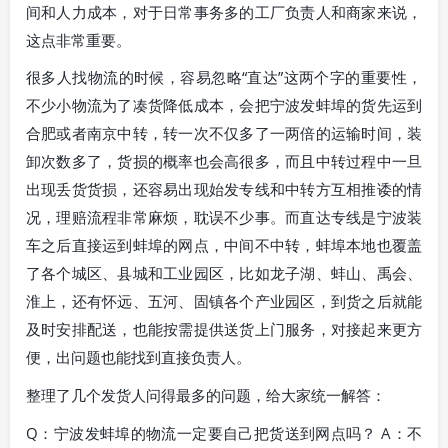
间和人力成本，对于日常事务多的工厂负责人和商家来说，
这点非常重要。
很多人找物流的时候，容易忽略“直达”这两个字的重要性，
不少小物流为了凑货降低成本，会把宁波发蚌埠的货先运到
合肥或者南京中转，转一次不仅多了一两倍的运输时间，装
卸次数多了，货损的概率也会高很多，而且中转过程中一旦
出现丢货货损，还容易出现始发专线和中转方互相推诿的情
况，理赔流程非常麻烦，耽误不少事。而直达专线是宁波装
车之后直接运到蚌埠的网点，中间不中转，蚌埠本地也覆盖
了各个城区、县城和工业园区，比如龙子湖、蚌山、禹会、
淮上，还有怀远、五河、固镇各个产业园区，到货之后就能
及时安排配送，也能按需提供送货上门服务，对接起来更方
便，出问题也能找到直接负责人。
整理了几个发货人问得最多的问题，给大家统一解答：
Q：宁波发蚌埠的物流一定要自己把货送到网点吗？ A：不