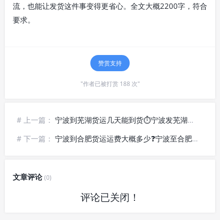
流，也能让发货这件事变得更省心。全文大概2200字，符合
要求。
赞赏支持
"作者已被打赏 188 次"
# 上一篇：
宁波到芜湖货运几天能到货⏱️宁波发芜湖物流公司_整车零担派送
# 下一篇：
宁波到合肥货运运费大概多少❓宁波至合肥物流专线_低价直达运输
文章评论
(0)
评论已关闭！