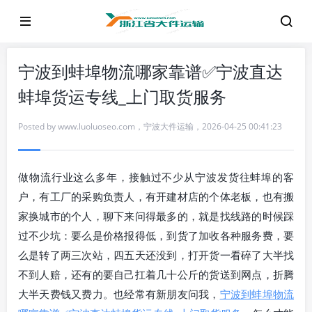
宁波到蚌埠物流哪家靠谱✅宁波直达
蚌埠货运专线_上门取货服务
Posted by
www.luoluoseo.com
，
宁波大件运输
，
2026-04-25 00:41:23
做物流行业这么多年，接触过不少从宁波发货往蚌埠的客
户，有工厂的采购负责人，有开建材店的个体老板，也有搬
家换城市的个人，聊下来问得最多的，就是找线路的时候踩
过不少坑：要么是价格报得低，到货了加收各种服务费，要
么是转了两三次站，四五天还没到，打开货一看碎了大半找
不到人赔，还有的要自己扛着几十公斤的货送到网点，折腾
大半天费钱又费力。也经常有新朋友问我，
宁波到蚌埠物流