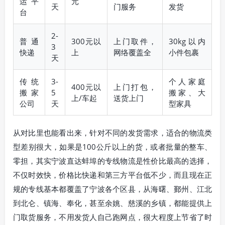
运平
元
天
门服务
发货
台
2-
普通
300元以
上门取件，
30kg以内
3
快递
上
网络覆盖全
小件包裹
天
传统
3-
个人家庭
400元以
上门打包，
搬家
5
搬家、大
上/车起
送货上门
公司
天
型家具
从对比里也能看出来，针对不同的发货需求，适合的物流类
型差别很大，如果是100公斤以上的货，或者批量的整车、
零担，其实宁波直达蚌埠的专线物流是性价比最高的选择，
不仅时效快，价格比快递和第三方平台低不少，而且现在正
规的专线基本都覆盖了宁波各个区县，从海曙、鄞州、江北
到北仑、镇海、奉化，甚至余姚、慈溪的乡镇，都能提供上
门取货服务，不用发货人自己跑网点，很大程度上节省了时