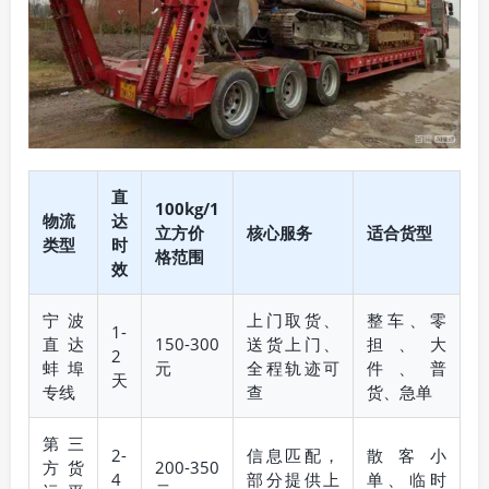
直
100kg/1
物流
达
立方价
核心服务
适合货型
类型
时
格范围
效
宁波
上门取货、
整车、零
1-
直达
150-300
送货上门、
担、大
2
蚌埠
元
全程轨迹可
件、普
天
专线
查
货、急单
第三
2-
信息匹配，
散客小
方货
200-350
4
部分提供上
单、临时