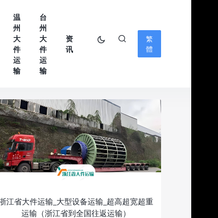
温
台
州
州
大
大
资
繁
件
件
讯
體
运
运
输
输
浙江省大件运输_大型设备运输_超高超宽超重
运输（浙江省到全国往返运输）