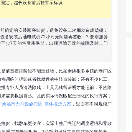
重固定，超长设备前后挂警示标识
按提前确定的安装顺序卸货，避免设备二次挪动造成磕碰；
密设备安装后通电试机72小时无问题再签收；3.要求服务
供至少7天的售后质保期，出现运输导致的故障及时上门
先是前置摸排阶段不能走过场，比如余姚很多乡镇的老厂区
前协调临时拆卸或者找就近的中转点装卸；还有不少化工、
安排专业人员清洗除残，出具无残留证明才能运输，不然路
如果需要根据自己厂区的实际情况匹配更细化的执行方案，
✅余姚市大型设施托运_整体搬迁方案
，里面有不同规模厂
。
是拉货，找散车更便宜，实际上整厂搬迁的调度逻辑和零散
台超重需要低平板车，2台精密设备需要带防震的气垫车，