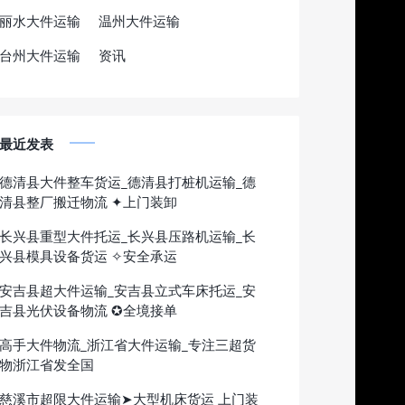
丽水大件运输
温州大件运输
台州大件运输
资讯
最近发表
德清县大件整车货运_德清县打桩机运输_德
清县整厂搬迁物流 ✦上门装卸
长兴县重型大件托运_长兴县压路机运输_长
兴县模具设备货运 ✧安全承运
安吉县超大件运输_安吉县立式车床托运_安
吉县光伏设备物流 ✪全境接单
高手大件物流_浙江省大件运输_专注三超货
物浙江省发全国
慈溪市超限大件运输➤大型机床货运 上门装