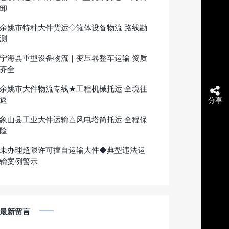
卸
余姚市特种大件货运◇罐体设备物流 路线勘
测
宁海县重型设备物流｜变压器整车运输 资质
齐全
余姚市大件物流专线★工程机械托运 全境往
返
分享
象山县工业大件运输△风电塔筒托运 全程保
险
未办理超限许可擅自运输大件◆典型违法运
输案例警示
最新留言