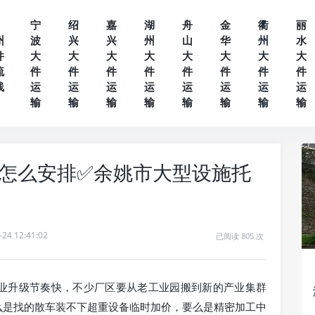
宁
绍
嘉
湖
舟
金
衢
丽
州
波
兴
兴
州
山
华
州
水
件
大
大
大
大
大
大
大
大
流
件
件
件
件
件
件
件
件
线
运
运
运
运
运
运
运
运
输
输
输
输
输
输
输
输
怎么安排✅余姚市大型设施托
-24 12:41:02
已阅读 805 次
业升级节奏快，不少厂区要从老工业园搬到新的产业集群
么是找的散车装不下超重设备临时加价，要么是精密加工中