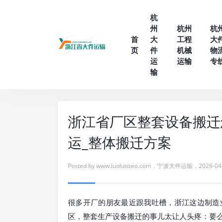
杭
州
杭州
杭
首
大
工程
大
页
件
机械
物
运
运输
专
输
浙江省厂区整套设备搬迁
运_整体搬迁方案
Posted by
www.luoluoseo.com
，
宁波大件运输
，
2026-04
很多开厂的朋友最近跟我吐槽，浙江这边制造
区，整套生产设备搬迁的事儿太让人头疼：要