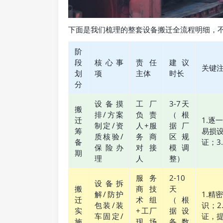
下面是我们梳理的整套设备搬迁全流程明细，
阶
段
核心事
责任
建议
关键
划
项
主体
时长
分
设备摸
工厂
3-7天
搬
排/方案
负责
（根
迁
1.逐
制定/资
人+服
据厂
筹
易损
质核验/
务商
区规
备
证；3
保险办
对接
模调
期
理
人
整）
服务
2-10
设备拆
搬
商技
天
解/防护
1.精
迁
术组
（根
包装/装
识；
实
+工厂
据设
车固定/
证，提
施
现场
备数