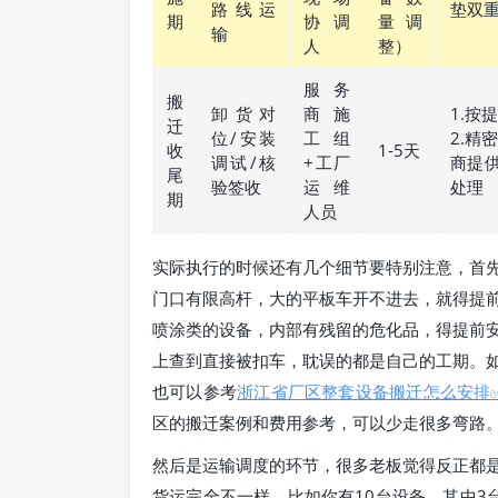
路线运
垫双
期
协调
量调
输
人
整）
服务
搬
卸货对
商施
1.
迁
位/安装
工组
2.精
收
1-5天
调试/核
+工厂
商提
尾
验签收
运维
处理
期
人员
实际执行的时候还有几个细节要特别注意，首
门口有限高杆，大的平板车开不进去，就得提
喷涂类的设备，内部有残留的危化品，得提前
上查到直接被扣车，耽误的都是自己的工期。
也可以参考
浙江省厂区整套设备搬迁怎么安排
区的搬迁案例和费用参考，可以少走很多弯路
然后是运输调度的环节，很多老板觉得反正都
货运完全不一样，比如你有10台设备，其中3