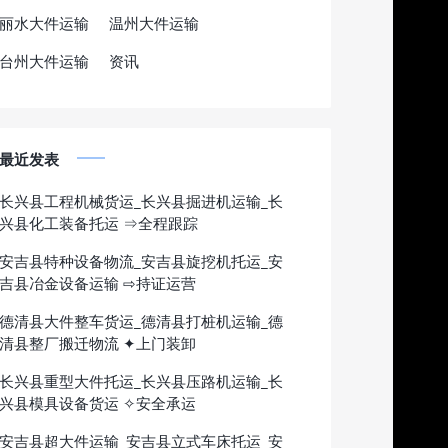
丽水大件运输
温州大件运输
台州大件运输
资讯
最近发表
长兴县工程机械货运_长兴县掘进机运输_长
兴县化工装备托运 ⇒全程跟踪
安吉县特种设备物流_安吉县旋挖机托运_安
吉县冶金设备运输 ⇨持证运营
德清县大件整车货运_德清县打桩机运输_德
清县整厂搬迁物流 ✦上门装卸
长兴县重型大件托运_长兴县压路机运输_长
兴县模具设备货运 ✧安全承运
安吉县超大件运输_安吉县立式车床托运_安