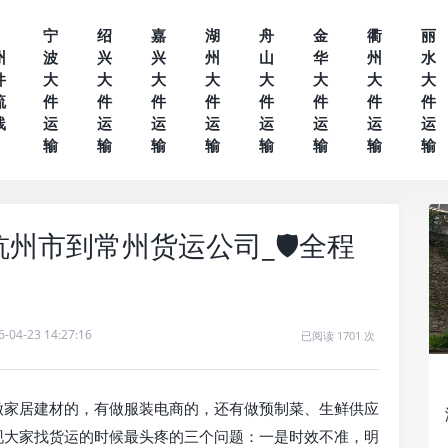
宁
绍
嘉
湖
舟
金
衢
丽
州
波
兴
兴
州
山
华
州
水
件
大
大
大
大
大
大
大
大
流
件
件
件
件
件
件
件
件
线
运
运
运
运
运
运
运
运
输
输
输
输
输
输
输
输
州市到常州货运公司_🛡️全程
6-04-23 14:27:16
已阅读 1701 次
做家居建材的，有做服装电商的，还有做预制菜、生鲜供应
现大家找货运的时候最头疼的三个问题：一是时效不准，明