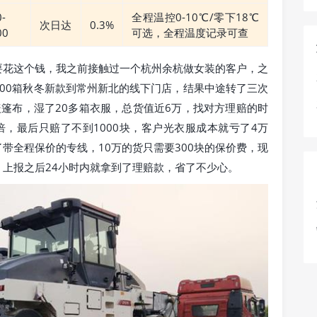
0-
全程温控0-10℃/零下18℃
次日达
0.3%
00
可选，全程温度记录可查
要花这个钱，我之前接触过一个杭州余杭做女装的客户，之
200箱秋冬新款到常州新北的线下门店，结果中途转了三次
篷布，湿了20多箱衣服，总货值近6万，找对方理赔的时
，最后只赔了不到1000块，客户光衣服成本就亏了4万
带全程保价的专线，10万的货只需要300块的保价费，现
上报之后24小时内就拿到了理赔款，省了不少心。