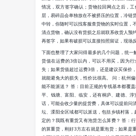
情况，双方签字确认；货物拉回网点之后，工
层，易碎品会单独放在不被挤压的位置，冷链
中转，你随时可以找客服查货物的实时位置，
清点货物，确认没有货损之后就联系收货人预
再签字，如果有破损可以直接拍照留证，现场
下面也整理了大家问得最多的几个问题，统一解
货值在运费的3倍以内，可以不用买，因为行
失；如果货值超过运费3倍，还是建议买保价，毕
就能避免大的损失，性价比很高。 问：杭州
能不能派送？ 答：目前正规的专线基本都覆
平、钱塘、富阳、临安，还有桐庐、建德、淳
话，可能会收少量的提货费，具体可以提前问
坛、溧阳全区域都可以派送，包括乡镇村落，
定的？我既有重货又有泡货怎么算费？ 答：行
的算重货，刚好3方左右就是重泡货；如果是重