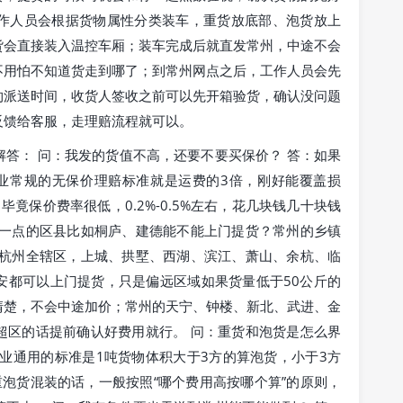
作人员会根据货物属性分类装车，重货放底部、泡货放上
货会直接装入温控车厢；装车完成后就直发常州，中途不会
不用怕不知道货走到哪了；到常州网点之后，工作人员会先
约派送时间，收货人签收之前可以先开箱验货，确认没问题
反馈给客服，走理赔流程就可以。
答： 问：我发的货值不高，还要不要买保价？ 答：如果
业常规的无保价理赔标准就是运费的3倍，刚好能覆盖损
竟保价费率很低，0.2%-0.5%左右，花几块钱几十块钱
偏一点的区县比如桐庐、建德能不能上门提货？常州的乡镇
盖杭州全辖区，上城、拱墅、西湖、滨江、萧山、余杭、临
安都可以上门提货，只是偏远区域如果货量低于50公斤的
清楚，不会中途加价；常州的天宁、钟楼、新北、武进、金
超区的话提前确认好费用就行。 问：重货和泡货是怎么界
业通用的标准是1吨货物体积大于3方的算泡货，小于3方
泡货混装的话，一般按照“哪个费用高按哪个算”的原则，