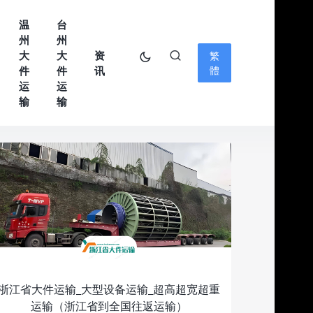
温
台
州
州
大
大
资
繁
件
件
讯
體
运
运
输
输
浙江省大件运输_大型设备运输_超高超宽超重
运输（浙江省到全国往返运输）