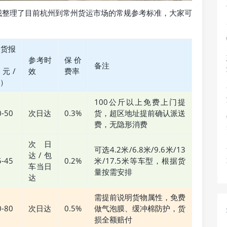
我整理了目前杭州到常州货运市场的常规参考标准，大家可
：
泡货报
参考时
保价
备注
（元/
效
费率
）
100公斤以上免费上门提
0-50
次日达
0.3%
货，超区地址提前确认派送
费，无隐形消费
次日
可选4.2米/6.8米/9.6米/13
达/包
5-45
0.2%
米/17.5米等车型，根据货
车当日
量按需安排
达
需提前说明货物属性，免费
0-80
次日达
0.5%
做气泡膜、缓冲棉防护，货
损全额赔付