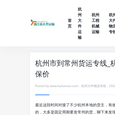
杭
州
杭州
杭
首
大
工程
大
页
件
机械
物
运
运输
专
输
杭州市到常州货运专线_杭
保价
Posted by
www.luoluoseo.com
，
杭州大件物流专线
，
202
最近这段时间对接了不少杭州本地的货主，有
的，大多是固定周期要发常州的货，聊下来发