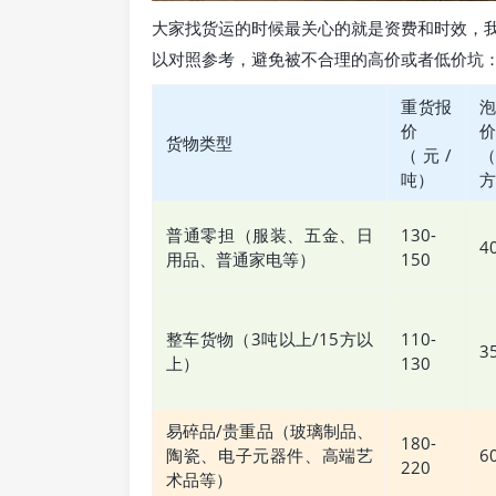
大家找货运的时候最关心的就是资费和时效，
以对照参考，避免被不合理的高价或者低价坑
重货报
价
价
货物类型
（元/
吨）
方
普通零担（服装、五金、日
130-
4
用品、普通家电等）
150
整车货物（3吨以上/15方以
110-
3
上）
130
易碎品/贵重品（玻璃制品、
180-
陶瓷、电子元器件、高端艺
6
220
术品等）