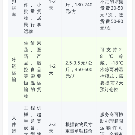
担
1-2
不足的话提
件、小
斤，180-240
拼
天
货费30-50
批量货
元/方
车
元/次，送
物、居
货费50-80
民行李
元/次
运输
生鲜果
蔬、医
可支持2-
药产
8℃冷
冷
品、温
2.5-3.5元/公
藏、-18℃
链
1-2
控食品
斤，450-600
冷冻两种温
运
天
等需要
元/方
控模式，需
输
恒温运
要提前2天
输的货
预订仓位
物
工程机
械、超
服务商可协
大
重超宽
助办理超限
件
2-3
根据货物尺寸
设备、
运输许可
运
天
重量单独核价
大型建
证，全程有