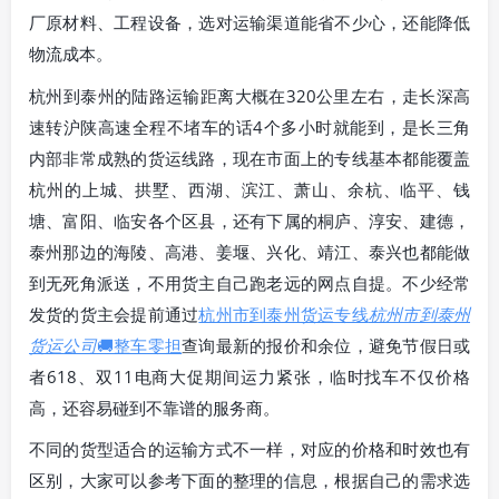
厂原材料、工程设备，选对运输渠道能省不少心，还能降低
物流成本。
杭州到泰州的陆路运输距离大概在320公里左右，走长深高
速转沪陕高速全程不堵车的话4个多小时就能到，是长三角
内部非常成熟的货运线路，现在市面上的专线基本都能覆盖
杭州的上城、拱墅、西湖、滨江、萧山、余杭、临平、钱
塘、富阳、临安各个区县，还有下属的桐庐、淳安、建德，
泰州那边的海陵、高港、姜堰、兴化、靖江、泰兴也都能做
到无死角派送，不用货主自己跑老远的网点自提。不少经常
发货的货主会提前通过
杭州市到泰州货运专线
杭州市到泰州
货运公司
🚚整车零担
查询最新的报价和余位，避免节假日或
者618、双11电商大促期间运力紧张，临时找车不仅价格
高，还容易碰到不靠谱的服务商。
不同的货型适合的运输方式不一样，对应的价格和时效也有
区别，大家可以参考下面的整理的信息，根据自己的需求选