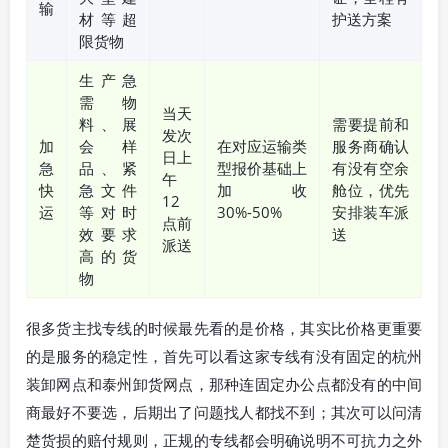
输
材等超
护送方案
限货物
生产急
需物
当天
料、展
需要提前和
发次
加
会样
在对应运输类
服务商确认
日上
急
品、紧
型报价基础上
有没有空余
午
快
急文件
加收
舱位，优先
12
运
等对时
30%-50%
安排装车派
点前
效要求
送
派送
高的货
物
很多货主找专线的时候最先看的是价格，其实比价格更重要
的是服务的稳定性，首先可以看这家专线有没有固定的杭州
装卸网点和泰州卸货网点，那种连固定办公点都没有的中间
商最好不要选，后期出了问题找人都找不到；其次可以问清
楚货损的赔付规则，正规的专线都会明确说明不可抗力之外