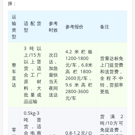
择：
运
输
适配货
参考
参考报价
备注
类
型
时效
型
3吨以
4.2米栏板
上/15方
次日
1200-1800
货量达标免
以上普
达，
整
元/车，6.8米
上门提货费
货，适
加急
车
高栏1800-
和送货费，
合工厂
最快
直
2600元/车，
全程不中
原材
当天
达
9.6米高栏
转，货损率
料、大
夜间
2800-3600
更低
批量成
送达
元/车
品运输
0.5kg-3
货满2
吨普
吨/10方可
货，适
零
免提送费，
合电商
0.8-1.2元/公