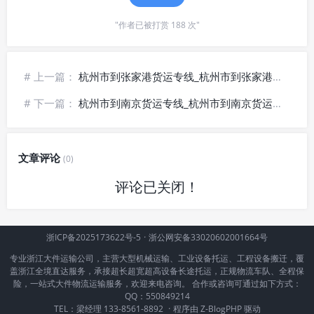
"作者已被打赏 188 次"
# 上一篇：
杭州市到张家港货运专线_杭州市到张家港货运公司_💯专业调度
# 下一篇：
杭州市到南京货运专线_杭州市到南京货运公司_🚛专线直达
文章评论
(0)
评论已关闭！
浙ICP备2025173622号-5
·
浙公网安备33020602001664号
专业浙江大件运输公司，主营大型机械运输、工业设备托运、工程设备搬迁，覆
盖浙江全境直达服务，承接超长超宽超高设备长途托运，正规物流车队、全程保
险，一站式大件物流运输服务，欢迎来电咨询。 合作或咨询可通过如下方式：
QQ：550849214
TEL：梁经理 133-8561-8892
·
程序由
Z-BlogPHP
驱动