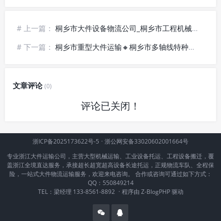
# 上一篇：
桐乡市大件设备物流公司_桐乡市工程机械设备运输_桐乡市超限大件货物运输
# 下一篇：
桐乡市重型大件运输🔸桐乡市多轴线特种车辆货运服务
文章评论
(0)
评论已关闭！
浙ICP备2025173622号-5
·
浙公网安备33020602001664号
专业浙江大件运输公司，主营大型机械运输、工业设备托运、工程设备搬迁，覆
盖浙江全境直达服务，承接超长超宽超高设备长途托运，正规物流车队、全程保
险，一站式大件物流运输服务，欢迎来电咨询。 合作或咨询可通过如下方式：
QQ：550849214
TEL：梁经理 133-8561-8892
·
程序由
Z-BlogPHP
驱动