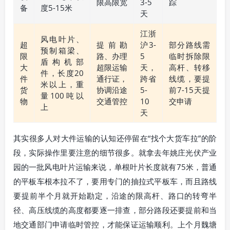
限高限宽
3-5
踪
备
度5-15米
天
江浙
风电叶片、
超
提前勘
沪3-
部分路线需
预制箱梁、
限
路、办理
5
临时拆除限
盾构机部
大
超限运输
天，
高杆、转移
件，长度20
件
通行证，
跨省
线缆，要提
米以上，重
货
协调沿途
5-
前7-15天提
量100吨以
物
交通管控
10
交申请
上
天
其实很多人对大件运输的认知还停留在“找个大货车拉”的阶
段，实际操作里要注意的细节很多。就拿去年姚庄光伏产业
园的一批风电叶片运输来说，单根叶片长度就有75米，普通
的平板车根本拉不了，要用专门的抽拉式平板车，而且路线
要提前半个月就开始勘定，沿途的限高杆、路口的转弯半
径、高压线缆的高度都要逐一排查，部分路段还要提前和当
地交通部门申请临时管控，才能保证运输顺利。上个月魏塘