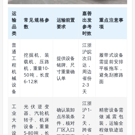
运
嘉善
输
常见规格参
运输前置
出发
重点注意事
品
数
要求
参考
项
类
时效
普
江浙
通
沪皖
挖掘机、装
履带式设备
工
提供设备
次日
载机、压路
需提前安排
程
铭牌、尺
达，
机，重量10-
平板拖车，
机
寸重量确
周边
50吨，长度
避免刮擦路
械
认单
省份
6-12米
面
设
2-3
备
天
江浙
工
光伏逆变
确认装卸
沪1-
精密设备需
业
器、汽轮机
点吊装条
2
做减震包
大
转子、机床
件，核对
天，
装，运输全
件
设备，重量
厂区入口
跨省
程做轨迹追
设
5-80吨，长