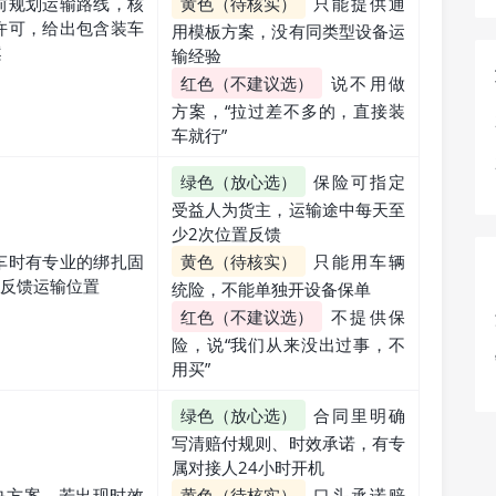
前规划运输路线，核
黄色（待核实）
只能提供通
许可，给出包含装车
用模板方案，没有同类型设备运
案
输经验
红色（不建议选）
说不用做
方案，“拉过差不多的，直接装
车就行”
绿色（放心选）
保险可指定
受益人为货主，运输途中每天至
少2次位置反馈
车时有专业的绑扎固
黄色（待核实）
只能用车辆
时反馈运输位置
统险，不能单独开设备保单
红色（不建议选）
不提供保
险，说“我们从来没出过事，不
用买”
绿色（放心选）
合同里明确
写清赔付规则、时效承诺，有专
属对接人24小时开机
决方案，若出现时效
黄色（待核实）
口头承诺赔