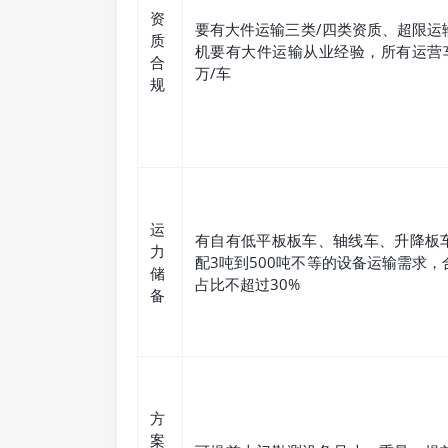
资
要有大件运输三类/四类资质、超限运
质
机要有大件运输从业经验，所有运营车
合
万/车
规
运
有自有低平板板车、轴线车、升降板
力
配3吨到500吨不等的设备运输需求
储
占比不超过30%
备
方
案