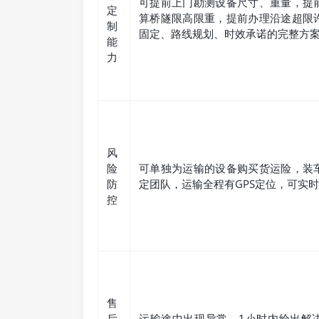
可提前上门勘测设备尺寸、重量，提
定
算桥隧限高限重，提前办理沿途超限
制
固定、路线规划、时效承诺的完整方
能
力
风
险
可单独为运输的设备购买货运险，装
防
定团队，运输全程有GPS定位，可实
控
售
后
运输途中出现异常，1小时内给出解