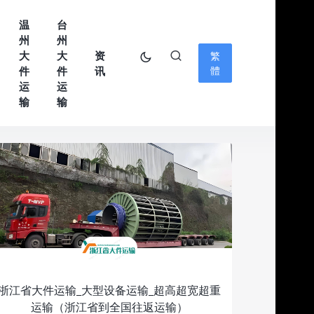
温
台
州
州
大
大
资
繁
件
件
讯
體
运
运
输
输
浙江省大件运输_大型设备运输_超高超宽超重
运输（浙江省到全国往返运输）