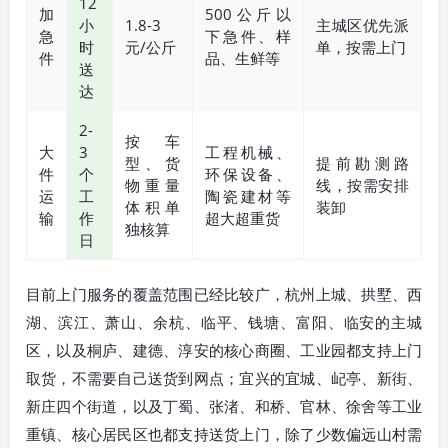
12
加
500公斤以
小
1.8-3
主城区优先派
急
下急件、样
时
元/公斤
单，按需上门
件
品、生鲜等
送
达
2-
按车
大
3
工程机械、
型、货
提前勘测路
件
个
环保设备、
物重量
线，按需安排
运
工
陶瓷建材等
体积单
装卸
输
作
超大超重货
独核算
日
目前上门服务的覆盖范围已经比较广，杭州上城、拱墅、西
湖、滨江、萧山、余杭、临平、钱塘、富阳、临安的主城
区，以及桐庐、建德、淳安的核心商圈、工业园都支持上门
取货，不需要自己送货到网点；宜兴的宜城、屺亭、新街、
新庄四个街道，以及丁蜀、张渚、和桥、官林、徐舍等工业
重镇、核心居民区也都支持送货上门，除了少数偏远山村需