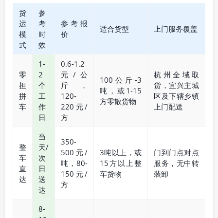
货
参
运
考
参考报
适合货型
上门服务覆盖
模
时
价
式
效
1-
0.6-1.2
零
2
元/公
杭州全域取
100公斤-3
担
个
斤，
货，宜兴主城
吨，或1-15
拼
工
120-
区及下辖乡镇
方零散货物
车
作
220元/
上门配送
日
方
当
350-
整
天/
500元/
3吨以上，或
门到门点对点
车
次
吨，80-
15方以上整
服务，无中转
直
日
150元/
车货物
装卸
达
送
方
达
8-