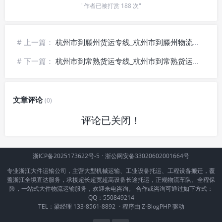
"作者已被打赏 188 次"
# 上一篇：
杭州市到滕州货运专线_杭州市到滕州物流公司_✅无忧运输
# 下一篇：
杭州市到常熟货运专线_杭州市到常熟货运公司_⚡快捷直达
文章评论
(0)
评论已关闭！
浙ICP备2025173622号-5
·
浙公网安备33020602001664号
专业浙江大件运输公司，主营大型机械运输、工业设备托运、工程设备搬迁，覆
盖浙江全境直达服务，承接超长超宽超高设备长途托运，正规物流车队、全程保
险，一站式大件物流运输服务，欢迎来电咨询。 合作或咨询可通过如下方式：
QQ：550849214
TEL：梁经理 133-8561-8892
·
程序由
Z-BlogPHP
驱动