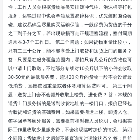
性，工作人员会根据货物品类安排缓冲气柱、泡沫棉等打包
服务，运输过程中也会单独放置易碎标识，优先装卸避免磕
碰。建议易碎品尽量购买运输保险，一般保费为货值的千分
之二到千分之五，若出现破损可走正规理赔流程，赔付周期
通常在3-7个工作日。 第二个问题：如果货物重量比较小，
只有二三十公斤，能不能享受上门取货和送货上门的服务？
答：只要是在服务覆盖范围内，哪怕只有几公斤的货物也可
以申请上门取送，不过部分专线对10公斤以下的小件会收取
30-50元的最低服务费，超过20公斤的货物一般不会设置最
低消费，直接按照重量或者体积核算运费即可。 第三个问
题：送货上门会不会额外收取上楼费、进仓费？ 答：常规的
送货上门服务指的是送到收货地址的一楼门口，报价已经包
含取货和送货的基础费用，如果需要搬运上楼、卸货入仓、
签字回单等额外服务，需要提前和对接人员说明，会根据实
际工作量收取少量服务费，不会出现临时加价的情况。 第四
个问题：货物发出之后能不能查询实时运输状态？ 答：目前