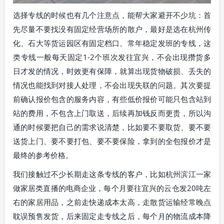
选择专线的时候也有几个注意点，能帮大家避开不少坑：首
先尽量不要找没有固定经营场所的散户，最好是选在杭州传
化、石大等货运园区有固定档口、常年稳定发班的专线，这
类专线一般每天固定1-2个班次发往宜兴，不会出现攒货多
日才发的情况，时效更有保障，就算出现货物破损、丢失的
情况也能找到对接人处理，不会出现失联的问题。其次要提
前确认报价包含的服务内容，有些低价报价可能只包含站到
站的费用，不包含上门取送，后续再加钱反而更贵，所以沟
通的时候要把自己的需求说清楚，比如要不要取货、要不要
送货上门、要不要打包、要不要保险，拿到的全包报价才是
最终的参考价格。
我们接触过不少长期走这条专线的客户，比如杭州滨江一家
做家居类直播的电商企业，每个月要往宜兴的云仓发20吨左
右的家居用品，之前走快递成本太高，走散货运输经常晚点
耽误预售发货，后来固定走专线之后，每个月的物流成本降