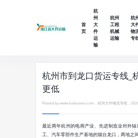
杭
州
杭州
杭
首
大
工程
大
页
件
机械
物
运
运输
专
输
杭州市到龙口货运专线_杭
更低
Posted by
www.luoluoseo.com
，
杭州大件物流专线
，
202
最近两年杭州的电商产业、先进制造业对外辐
工、汽车零部件生产基地的烟台龙口，两地之