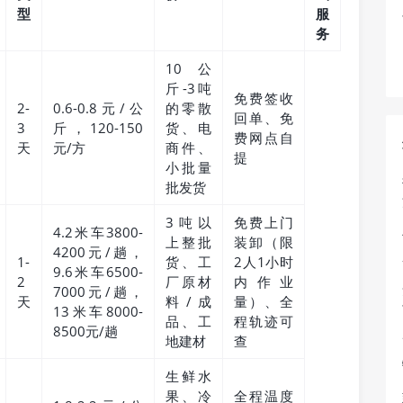
型
服
务
10公
斤-3吨
免费签收
2-
0.6-0.8元/公
的零散
回单、免
3
斤，120-150
货、电
费网点自
天
元/方
商件、
提
小批量
批发货
3吨以
免费上门
4.2米车3800-
上整批
装卸（限
4200元/趟，
1-
货、工
2人1小时
9.6米车6500-
2
厂原材
内作业
7000元/趟，
天
料/成
量）、全
13米车8000-
品、工
程轨迹可
8500元/趟
地建材
查
生鲜水
果、冷
全程温度