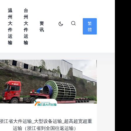
温
台
州
州
大
大
资
繁
件
件
讯
體
运
运
输
输
浙江省大件运输_大型设备运输_超高超宽超重
运输（浙江省到全国往返运输）