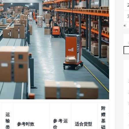
«
附
运
赠
输
参考运
基
参考时效
适合货型
类
价
础