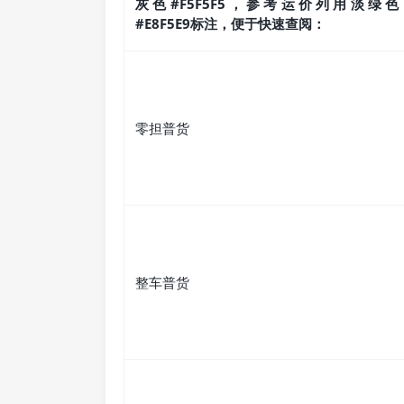
灰色#F5F5F5，参考运价列用淡绿色
#E8F5E9标注，便于快速查阅：
零担普货
整车普货