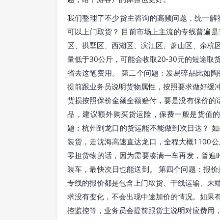
我们整理了不少货主咨询的高频问题，统一解
可以上门取货？ 目前市场上主流的专线普遍是
区、拱墅区、西湖区、滨江区、萧山区、余杭
量低于30公斤，可能会收取20-30元的短途
省去这笔费用。 第二个问题：发易碎品比如陶
提前跟业务员说明货物属性，按照要求做好缓
货损按照保价金额全额赔付，要是没有保价的话
品，建议额外购买货运险，保费一般是货值的
题：杭州到龙口的货运能不能做到次日达？ 
装货，走沈海高速直达龙口，全程大概1100
零担货物的话，因为需要凑满一车再发，普遍时
装车，最快次日也能送到。 第四个问题：报价
专线的报价都是包含上门取货、干线运输、末
求没有变化，不会出现中途加价的情况。如果
控监控等，业务员会提前跟货主说明对应费用