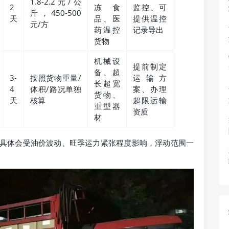
1.8-2.2元/公
2
冻食
监控、可
斤，450-500
天
品、医
提供温控
元/方
药温控
记录导出
货物
机械设
提前制定
备、超
3-
按照货物重量/
运输方
长超宽
4
体积/路况单独
案、办理
货物、
天
核算
超限运输
重型器
资质
材
，具体会受油价波动、旺季运力紧张程度影响，浮动范围一