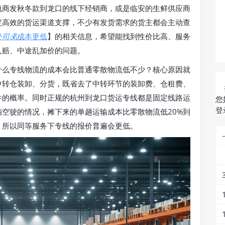
电商发秋冬款到龙口的线下经销商，或是临安的生鲜供应商
定高效的货运渠道支撑，不少有发货需求的货主都会主动查
公司
💰成本更低
】的相关信息，希望能找到性价比高、服务
人赔、中途乱加价的问题。
什么专线物流的成本会比普通零散物流低不少？核心原因就
中转仓装卸、分货，既省去了中转环节的装卸费、仓租费、
件的概率。同时正规的杭州到龙口货运专线都是固定线路运
您
登
空驶的情况，摊下来的单趟运输成本比零散物流低20%到
，所以同等服务下专线的报价普遍会更低。