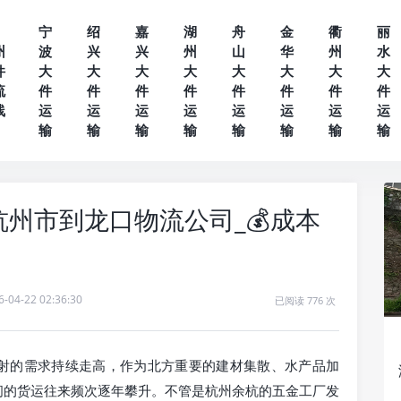
宁
绍
嘉
湖
舟
金
衢
丽
州
波
兴
兴
州
山
华
州
水
件
大
大
大
大
大
大
大
大
流
件
件
件
件
件
件
件
件
线
运
运
运
运
运
运
运
运
输
输
输
输
输
输
输
输
州市到龙口物流公司_💰成本
6-04-22 02:36:30
已阅读 776 次
射的需求持续走高，作为北方重要的建材集散、水产品加
间的货运往来频次逐年攀升。不管是杭州余杭的五金工厂发