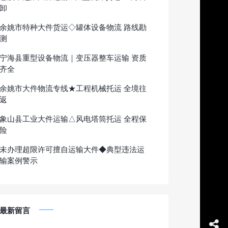
卸
余姚市特种大件货运◇罐体设备物流 路线勘
测
宁海县重型设备物流｜变压器整车运输 资质
齐全
余姚市大件物流专线★工程机械托运 全境往
返
象山县工业大件运输△风电塔筒托运 全程保
险
未办理超限许可擅自运输大件◆典型违法运
输案例警示
最新留言