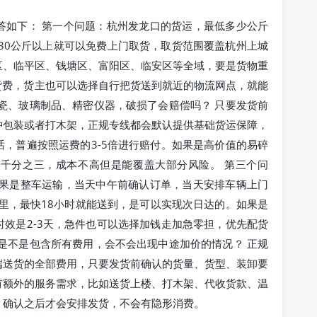
答如下： 第一个问题：杭州发龙口的货运，最低多少公斤
30公斤以上就可以免费上门取货，取货范围覆盖杭州上城
区、临平区、钱塘区、富阳区、临安区等全域，要是货物重
取货费，货主也可以选择自行把货送到就近的物流网点，就能
瓷、玻璃制品、精密仪器，破损了会赔偿吗？ 只要发货前
冲包装或者打木架，正规专线都会默认提供基础货运保障，
，普遍按照运费的3-5倍进行赔付。如果是高价值的易碎
千分之三，成本不高但是能覆盖大部分风险。 第三个问
如果是整车运输，当天中午前确认订单，当天安排车辆上门
公里，最快18小时就能送到，是可以实现次日达的。如果是
效是2-3天，急件也可以选择加钱走加急零担，优先配货
是不是包含所有费用，会不会出现中途加价的情况？ 正规
端送货的全部费用，只要发货前确认的货量、货型、装卸要
有额外的服务需求，比如送货上楼、打木架、代收货款、温
，确认之后才会安排发货，不会有隐形消费。