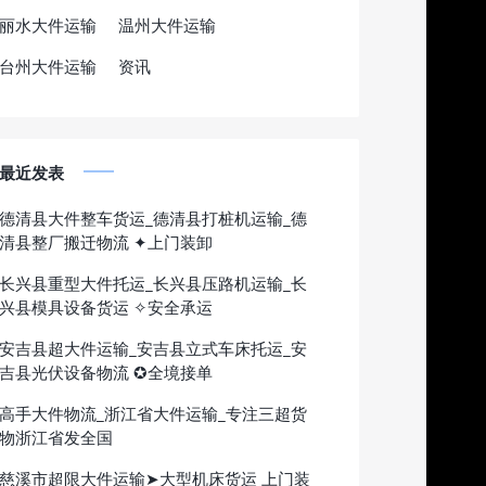
丽水大件运输
温州大件运输
台州大件运输
资讯
最近发表
德清县大件整车货运_德清县打桩机运输_德
清县整厂搬迁物流 ✦上门装卸
长兴县重型大件托运_长兴县压路机运输_长
兴县模具设备货运 ✧安全承运
安吉县超大件运输_安吉县立式车床托运_安
吉县光伏设备物流 ✪全境接单
高手大件物流_浙江省大件运输_专注三超货
物浙江省发全国
慈溪市超限大件运输➤大型机床货运 上门装