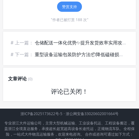
赞赏支持
"作者已被打赏 188 次"
# 上一篇：
仓储配送一体化优势✨提升发货效率实用攻略
# 下一篇：
重型设备运输包装防护方法📦降低磕碰损坏风险
文章评论
(0)
评论已关闭！
浙ICP备2025173622号-5
·
浙公网安备33020602001664号
专业浙江大件运输公司，主营大型机械运输、工业设备托运、工程设备搬迁，覆
盖浙江全境直达服务，承接超长超宽超高设备长途托运，正规物流车队、全程保
险，一站式大件物流运输服务，欢迎来电咨询。 合作或咨询可通过如下方式：