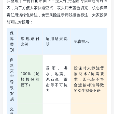
我整理了一份目前市面上主流大件货运险的保障范围对照
表，为了方便大家快速查找，表头用天蓝色填充，核心保障
责任用淡绿色标注，免责风险提示用浅橙色标注，大家投保
前可以对照看：
保
障
常规赔付
适用场景说
免责提示
类
比例
明
别
自
然
暴雨、洪
投保时未标注货
灾
100%（足
水、地震、
物防水/抗震要
害
额投保前
泥石流、雷
求，因包装不符
导
提下）
击等不可抗
合运输标准导致
致
力
的次生损失不赔
货
损
交