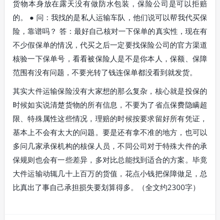
货物本身放在露天没有做防水包装，保险公司是可以拒赔
的。 ● 问：我找的是私人运输车队，他们说可以帮我代买保
险，靠谱吗？ 答：最好自己核对一下保单的真实性，现在有
不少假保单的情况，代买之后一定要找保险公司的官方渠道
核验一下保单号，看看被保险人是不是你本人，保额、保障
范围有没有问题，不要光转了钱连保单都没看到就发货。
其实大件运输保险没有大家想的那么复杂，核心就是投保的
时候如实说清楚货物的所有信息，不要为了省点保费隐瞒超
限、特殊属性这些情况，理赔的时候按要求留好所有凭证，
基本上不会有太大的问题。要是还有拿不准的地方，也可以
多问几家承保机构的核保人员，不同公司对于特殊大件的承
保规则也会有一些差异，多对比总能找到适合的方案。毕竟
大件运输动辄几十上百万的货值，花点小钱把保障做足，总
比真出了事自己承担损失要划算得多。（全文约2300字）