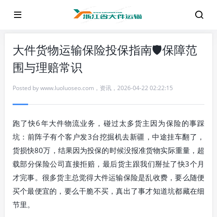
大件货物运输保险投保指南🛡️保障范
围与理赔常识
Posted by
www.luoluoseo.com
，
资讯
，
2026-04-22 02:22:15
跑了快6年大件物流业务，碰过太多货主因为保险的事踩
坑：前阵子有个客户发3台挖掘机去新疆，中途挂车翻了，
货损快80万，结果因为投保的时候没报准货物实际重量，超
载部分保险公司直接拒赔，最后货主跟我们掰扯了快3个月
才完事。很多货主总觉得大件运输保险是乱收费，要么随便
买个最便宜的，要么干脆不买，真出了事才知道坑都藏在细
节里。