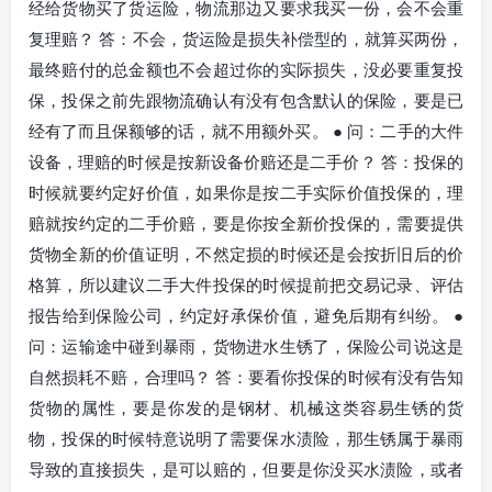
经给货物买了货运险，物流那边又要求我买一份，会不会重
复理赔？ 答：不会，货运险是损失补偿型的，就算买两份，
最终赔付的总金额也不会超过你的实际损失，没必要重复投
保，投保之前先跟物流确认有没有包含默认的保险，要是已
经有了而且保额够的话，就不用额外买。 ● 问：二手的大件
设备，理赔的时候是按新设备价赔还是二手价？ 答：投保的
时候就要约定好价值，如果你是按二手实际价值投保的，理
赔就按约定的二手价赔，要是你按全新价投保的，需要提供
货物全新的价值证明，不然定损的时候还是会按折旧后的价
格算，所以建议二手大件投保的时候提前把交易记录、评估
报告给到保险公司，约定好承保价值，避免后期有纠纷。 ●
问：运输途中碰到暴雨，货物进水生锈了，保险公司说这是
自然损耗不赔，合理吗？ 答：要看你投保的时候有没有告知
货物的属性，要是你发的是钢材、机械这类容易生锈的货
物，投保的时候特意说明了需要保水渍险，那生锈属于暴雨
导致的直接损失，是可以赔的，但要是你没买水渍险，或者