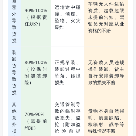
通
车辆无大件运输
意
运输途中碰
90%-100%
资质、超载超限
外
撞、倾覆、
（根据责
未提前告知、驾
导
坠物、火灾
任划分）
驶员无对应从业
致
爆炸
资格的不赔
货
损
装
卸
80%-100%
正规吊装、
无资质人员违规
货
（投保时
装卸过程中
操作装卸、货主
导
附加装卸
坠落、碰撞
自行安排装卸导
致
险）
损失
致的损失不赔
货
损
其
交通管制导
他
致的临时存
货物本身自然损
70%-90%
意
放损失、盗
耗、质量缺陷、
（需提前
外
抢（附加盗
核辐射、战争等
约定）
损
抢险前提
特殊情况不赔