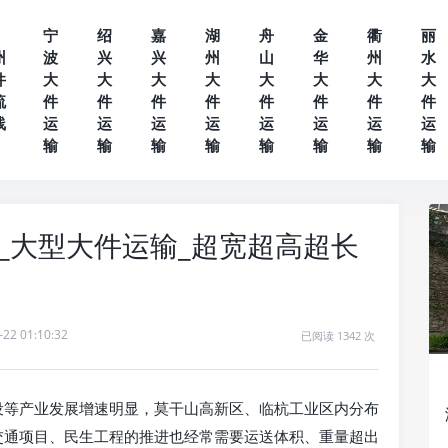
宁
绍
嘉
湖
舟
金
衢
丽
州
波
兴
兴
州
山
华
州
水
件
大
大
大
大
大
大
大
大
流
件
件
件
件
件
件
件
件
线
运
运
运
运
运
运
运
运
输
输
输
输
输
输
输
输
_大型大件运输_超宽超高超长
-22 01:10:32
已阅读 1342 次
设等产业发展增速明显，莫干山高新区、临杭工业区内分布
交通项目、民生工程的推进也经常需要运送体积、重量超出