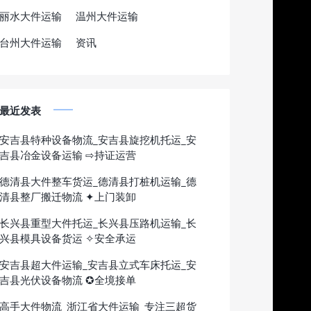
丽水大件运输
温州大件运输
台州大件运输
资讯
最近发表
安吉县特种设备物流_安吉县旋挖机托运_安
吉县冶金设备运输 ⇨持证运营
德清县大件整车货运_德清县打桩机运输_德
清县整厂搬迁物流 ✦上门装卸
长兴县重型大件托运_长兴县压路机运输_长
兴县模具设备货运 ✧安全承运
安吉县超大件运输_安吉县立式车床托运_安
吉县光伏设备物流 ✪全境接单
高手大件物流_浙江省大件运输_专注三超货