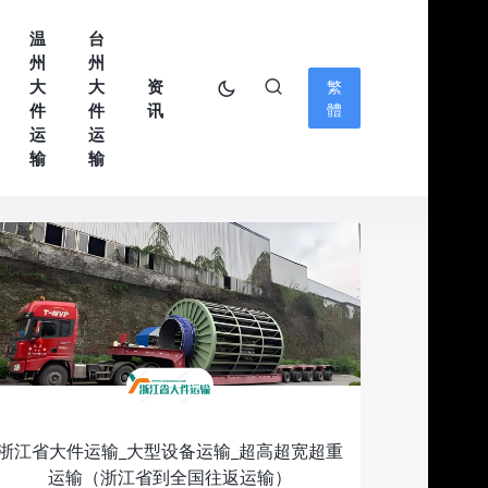
温
台
州
州
大
大
资
繁
件
件
讯
體
运
运
输
输
浙江省大件运输_大型设备运输_超高超宽超重
运输（浙江省到全国往返运输）