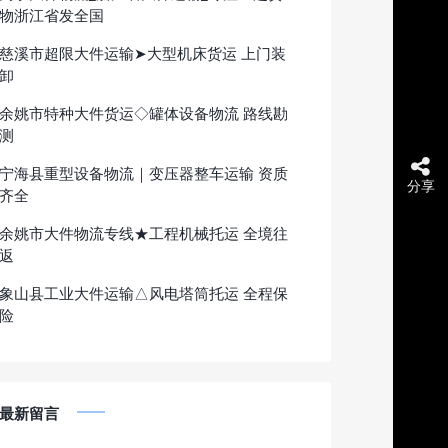
物浙江省发全国
慈溪市超限大件运输➤大型机床货运 上门装
卸
余姚市特种大件货运◇罐体设备物流 路线勘
测
宁海县重型设备物流｜变压器整车运输 资质
分享
齐全
余姚市大件物流专线★工程机械托运 全境往
返
象山县工业大件运输△风电塔筒托运 全程保
险
最新留言