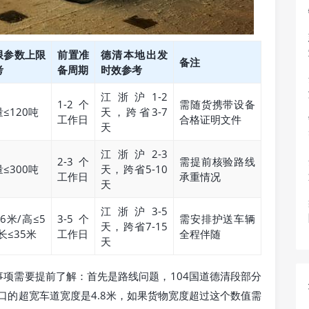
限参数上限
前置准
德清本地出发
备注
考
备周期
时效参考
江浙沪1-2
1-2个
需随货携带设备
≤120吨
天，跨省3-7
工作日
合格证明文件
天
江浙沪2-3
2-3个
需提前核验路线
≤300吨
天，跨省5-10
工作日
承重情况
天
江浙沪3-5
6米/高≤5
3-5个
需安排护送车辆
天，跨省7-15
长≤35米
工作日
全程伴随
天
项需要提前了解：首先是路线问题，104国道德清段部分
口的超宽车道宽度是4.8米，如果货物宽度超过这个数值需