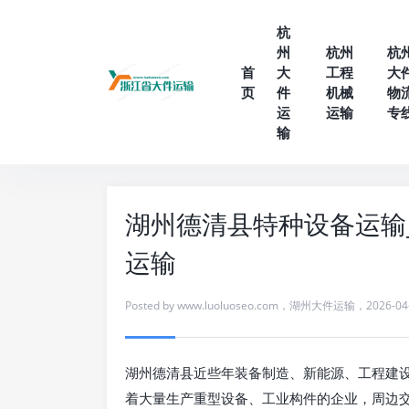
杭
州
杭州
杭
首
大
工程
大
页
件
机械
物
运
运输
专
输
湖州德清县特种设备运输
运输
Posted by
www.luoluoseo.com
，
湖州大件运输
，
2026-04
湖州德清县近些年装备制造、新能源、工程建
着大量生产重型设备、工业构件的企业，周边