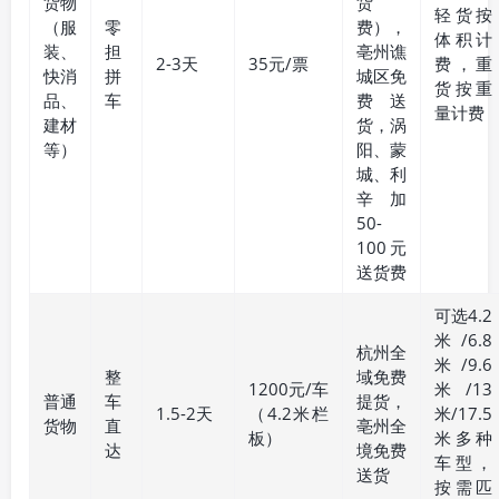
货物
货
轻货按
（服
零
费），
体积计
装、
担
亳州谯
2-3天
35元/票
费，重
快消
拼
城区免
货按重
品、
车
费送
量计费
建材
货，涡
等）
阳、蒙
城、利
辛加
50-
100元
送货费
可选4.2
米/6.8
杭州全
米/9.6
整
域免费
1200元/车
米/13
普通
车
提货，
1.5-2天
（4.2米栏
米/17.5
货物
直
亳州全
板）
米多种
达
境免费
车型，
送货
按需匹