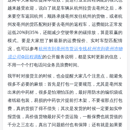
越来越受欢迎，说白了就是车辆从杭州拉货去亳州之后，本
来要空车返回杭州，顺路承接亳州发往杭州的货物，或者杭
州发亳州的货匹配刚好要去亳州的返程车，运费能比正常发
运低20%到35%，还能减少空驶带来的碳排放，算是双赢的
模式。要是大家想了解最新的运费报价、实时车型匹配情
况，也可以参考
杭州市到亳州市货运专线
杭州市到亳州市物
流公司
♻️回程调配
的公开服务说明，都是实时更新的信息，
不用一个个打电话问业务员浪费时间。
我平时对接货主的时候，也会提醒大家几个注意点，能避免
很多不必要的麻烦：首先是打包一定要规范，尤其是亳州发
出来的中药材，很多是怕潮怕压的，最好用防水的编织袋或
者纸箱包装，易损的中药饮片提前打木架，不要省那点打包
费，真的货损了得不偿失；其次是发货的时候一定要如实申
报货值，高价值货物最好买个货运险，一般保费也就货值的
千分之三左右，真出了问题赔付也有保障；还有就是如果要