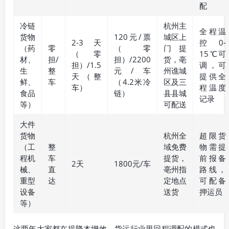
配
冷链
杭州主
全程温
货物
120元/票
城区上
2-3天
控0-
（药
零
（零
门提
（零
15℃可
材、
担/
担）/2200
货，亳
担）/1.5
调，可
生
整
元/车
州谯城
天（整
提供全
鲜、
车
（4.2米冷
区及三
车）
程温度
食品
链）
县县城
记录
等）
可配送
大件
货物
杭州全
超限货
（工
整
域免费
物需提
程机
车
提货，
前报备
2天
1800元/车
械、
直
亳州指
路线，
重型
达
定地点
可配备
设备
送货
押运员
等）
这两年大家都在提降本增效，货运行业里回程调配的模式也