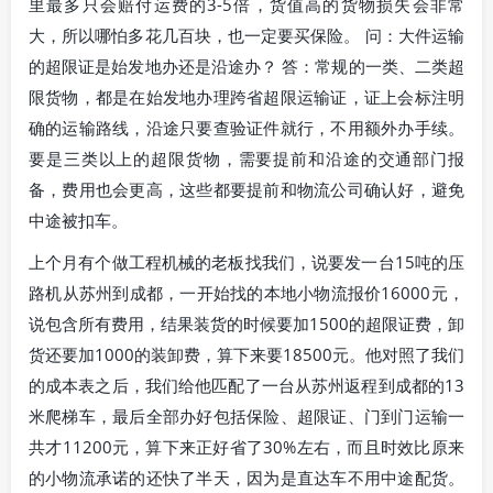
里最多只会赔付运费的3-5倍，货值高的货物损失会非常
大，所以哪怕多花几百块，也一定要买保险。 问：大件运输
的超限证是始发地办还是沿途办？ 答：常规的一类、二类超
限货物，都是在始发地办理跨省超限运输证，证上会标注明
确的运输路线，沿途只要查验证件就行，不用额外办手续。
要是三类以上的超限货物，需要提前和沿途的交通部门报
备，费用也会更高，这些都要提前和物流公司确认好，避免
中途被扣车。
上个月有个做工程机械的老板找我们，说要发一台15吨的压
路机从苏州到成都，一开始找的本地小物流报价16000元，
说包含所有费用，结果装货的时候要加1500的超限证费，卸
货还要加1000的装卸费，算下来要18500元。他对照了我们
的成本表之后，我们给他匹配了一台从苏州返程到成都的13
米爬梯车，最后全部办好包括保险、超限证、门到门运输一
共才11200元，算下来正好省了30%左右，而且时效比原来
的小物流承诺的还快了半天，因为是直达车不用中途配货。