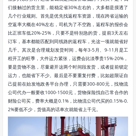
们接触过的货主里，能稳定省30%左右的，大多都是摸透了
几个行业规则。首先是优先找返程车资源，现在跨省运输的
空返率大概在40%左右，司机为了不空跑，返程车的报价会
比正班车低20%-25%，只要不是特别急的货，提前3天左右
订车，基本都能匹配到同线路的返程车，光这一项就能省好
几千。其次是合理规划发货时间，每年3-5月、9-11月是工
程开工的旺季，大件运力紧张，运费会比淡季贵15%-20%，
要是货物不急，尽量避开这两个时间段发货，或者提前锁定
运力，也能省下不少。最后是不要重复付费，比如超限证自
己提前在始发地政务平台办理，只需要300-800元，找物流
公司代办一般要收1000-1500元，货物保险找自己常合作的
财险公司买，费率大概是0.1%，比物流公司代买的0.15%-0.
2%要低不少，货值高的话单次就能省上千元。