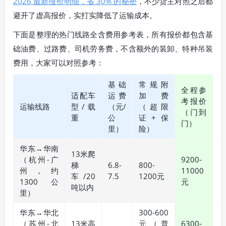
2026 最新报价明细，省 30% 的秘密
，不少货主对照之后都
避开了虚高报价，实打实降低了运输成本。
下面是整理的热门线路全含费用参考表，所有报价都包含基
础油费、过路费、司机劳务费，不含额外的装卸、特种吊装
费用，大家可以对照参考：
基础
常规附
全程参
适配车
运费
加费
考报价
运输线路
型/载
（元/
（超限
（门到
重
公
证+保
门）
里）
险）
华东→华南
13米爬
（杭州-广
9200-
梯
6.8-
800-
州，约
11000
车/20
7.5
1200元
1300公
元
吨以内
里）
华东→华北
300-600
（苏州-北
13米高
元（普
6300-