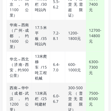
5.5-
京，约
栏/30
货无需
7400
6.2
1100公
吨以内
超限
元
里）
证）
华南→西南
17.5米
（广州-成
12700-
平
7.2-
1200-
都，约
14800
板/35
8.1
1800元
1600公
元
吨以内
里）
13米爬
华北→西北
梯
6300-
（济南-西
6.4-
600-
车/15
7300
安，约900
7.0
1000元
吨工程
元
公里）
机械
西南→华中
300-500
（成都-武
13米高
元（普
7500-
6.0-
汉，约
栏/25
货无需
8500
6.7
1200公
吨建材
超限
元
里）
证）