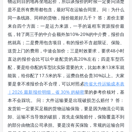
物运到目的地再坐地起价，所以谈报价的时候一定要问清楚
是不是所有费用都包含，最好写在运输合同里。 问：为什么
同一条线路、同样的货物，报价能差好几千？ 答：差价主要
来自四个方面：一是运力来源，一手的返程车资源报价最
低，转了两三手的中介会额外加10%-20%的中介费，报价自
然就高；二是费用包含项目，有的报价不含超限证、保险、
送货上门的费用，中途会加价；三是时效要求，要求48小时
直达的报价会比可以中途配货的高20%左右；四是车型匹
配，要是给你配的车型比实际需要的大，比如本来13米车就
能装，给你配了17.5米的车，运费自然会贵30%以上。大家
要是拿不准报价合不合理，可以对照💰
跨省大件运输成本表
｜2026 最新报价明细，省 30% 的秘密
里的参考价核对，基
本不会踩坑。 问：大件运输要是出现破损怎么赔付？ 答：
发货前一定要买足额的货物运输保险，要是因为物流公司装
卸、运输不当导致的破损，首先走保险赔付，保险覆盖不到
的部分由物流公司承担。要是没有买保险，常规的运输合同