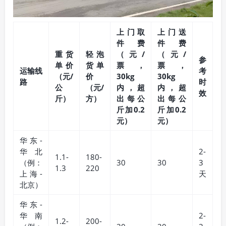
上门取
上门送
件费
件费
重货
轻泡
（元/
（元/
参
单价
货单
票，
票，
运输线
考
（元/
价
30kg
30kg
路
时
公
（元/
内，超
内，超
效
斤）
方）
出每公
出每公
斤加0.2
斤加0.2
元）
元）
华东-
华北
2-
1.1-
180-
（例：
30
30
3
1.3
220
上海-
天
北京）
华东-
华南
2-
1.2-
200-