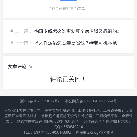
"作者已被打赏 188 次"
# 上一篇：
物流专线怎么选更划算？🚛省钱又靠谱的实用技巧
# 下一篇：
📌大件运输怎么选更省钱？🚛老司机私藏的 5 个发货技巧
文章评论
(0)
评论已关闭！
浙ICP备2025173622号-5
·
浙公网安备33020602001664号
专业浙江大件运输公司，主营大型机械运输、工业设备托运、工程设备搬迁，覆
盖浙江全境直达服务，承接超长超宽超高设备长途托运，正规物流车队、全程保
险，一站式大件物流运输服务，欢迎来电咨询。 合作或咨询可通过如下方式：
QQ：550849214
TEL：梁经理 133-8561-8892
·
程序由
Z-BlogPHP
驱动