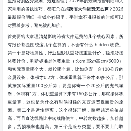
重泡货的区分规则。最近整理了2026年的最新报价明细和大
家常用的省钱技巧，都汇总在💰
跨省大件运费怎么算
？2026
最新报价明细+省钱小妙招里，平时拿不准报价的时候可以
对照着参考，避免被乱加价。
首先要给大家理清楚影响跨省大件运费的几个核心因素，所
有报价都是围绕这几个点算的，不会有什么 hidden 收费。
第一个是货物属性，行业里默认重货按重量计价，轻泡货按
体积计价，判断标准是体积重量（长cm
宽cm
高cm/6000）
和实际重量哪个大，就按哪个算，比如你寄一台100公斤的
金属设备，体积才0.2方，体积重量算下来才30多公斤，那
就按实际重量100公斤算；要是你寄一个20公斤的充气城
堡，体积有1方，体积重量算下来有160多公斤，那就按体积
重量算，这也是为什么有时候很轻的东西运费反而贵的原
因。第二个是运输距离，这个很好理解，路程越远单价越
高，而且直达线路比中转线路便宜，中转次数越多，加价越
多，货损概率也越高。第三个是服务类型，要不要上门取