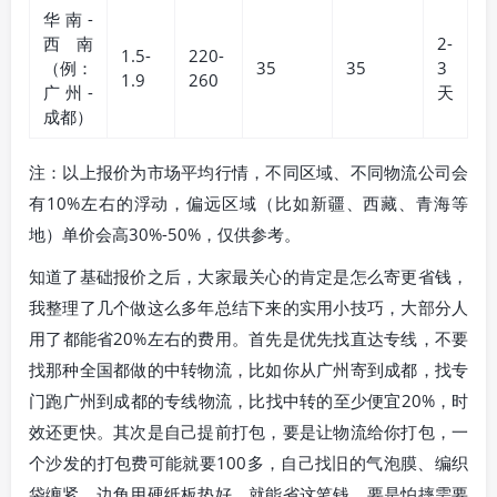
华南-
西南
2-
1.5-
220-
（例：
35
35
3
1.9
260
广州-
天
成都）
注：以上报价为市场平均行情，不同区域、不同物流公司会
有10%左右的浮动，偏远区域（比如新疆、西藏、青海等
地）单价会高30%-50%，仅供参考。
知道了基础报价之后，大家最关心的肯定是怎么寄更省钱，
我整理了几个做这么多年总结下来的实用小技巧，大部分人
用了都能省20%左右的费用。首先是优先找直达专线，不要
找那种全国都做的中转物流，比如你从广州寄到成都，找专
门跑广州到成都的专线物流，比找中转的至少便宜20%，时
效还更快。其次是自己提前打包，要是让物流给你打包，一
个沙发的打包费可能就要100多，自己找旧的气泡膜、编织
袋缠紧，边角用硬纸板垫好，就能省这笔钱，要是怕摔需要