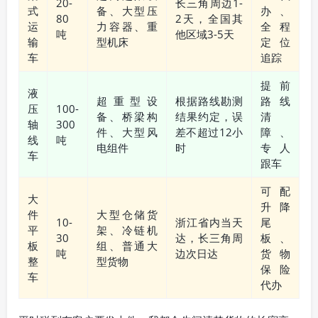
20-
长三角周边1-
式
备、大型压
办、
80
2天，全国其
运
力容器、重
全程
吨
他区域3-5天
输
型机床
定位
车
追踪
提前
液
超重型设
根据路线勘测
路线
压
100-
备、桥梁构
结果约定，误
清
轴
300
件、大型风
差不超过12小
障、
线
吨
电组件
时
专人
车
跟车
可配
大
升降
件
大型仓储货
10-
浙江省内当天
尾
平
架、冷链机
30
达，长三角周
板、
板
组、普通大
吨
边次日达
货物
整
型货物
保险
车
代办