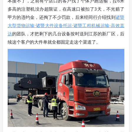
本接不了，之前有个店口的客户找了个体户跑运输，拉6米
多高的注塑机没办超限证，在高速口被扣了3天，不光赔了
甲方的违约金，还掏了不少罚款，后来经同行介绍找到
诸暨
大型货物运输·诸暨大件设备托运·诸暨工程机械运输-高效直
达
的团队，才把剩下的几台设备按时送到江苏的新厂区，后
续这个客户的大件单就全都固定走这个渠道了。