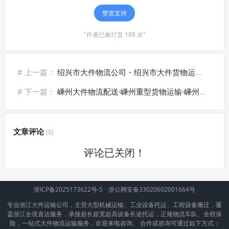
赞赏支持
"作者已被打赏 188 次"
# 上一篇：
绍兴市大件物流公司・绍兴市大件货物运输・绍兴市重型机械运输 | 全程无忧
# 下一篇：
嵊州大件物流配送·嵊州重型货物运输·嵊州大型设备搬运-全程无忧
文章评论
(0)
评论已关闭！
浙ICP备2025173622号-5
·
浙公网安备33020602001664号
专业浙江大件运输公司，主营大型机械运输、工业设备托运、工程设备搬迁，覆
盖浙江全境直达服务，承接超长超宽超高设备长途托运，正规物流车队、全程保
险，一站式大件物流运输服务，欢迎来电咨询。 合作或咨询可通过如下方式：