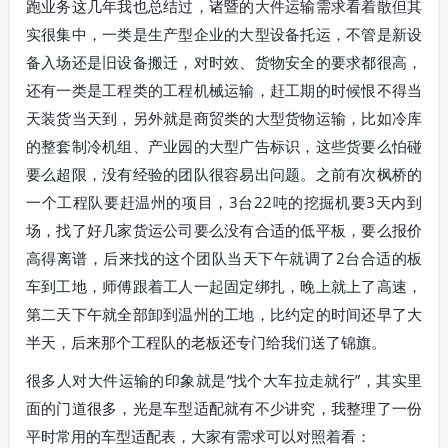
跑业务这几年我也总结过，诸暨的大件运输需求看着散但其
实很集中，一类是生产型企业的大型设备托运，不管是新设
备入场还是旧设备搬迁，对时效、货物安全的要求都很高，
还有一类是工程类的工程机械运输，赶工期的时候恨不得当
天装货当天到，另外就是商贸类的大型货物运输，比如冷库
的整套制冷机组、产业园的大型广告标识，这些货要么怕碰
要么超限，没有经验的团队很容易出问题。之前有次枫桥的
一个工程队要赶温州的项目，3台22吨的挖掘机要3天内到
场，找了好几家货运公司要么没有合适的低平板，要么报价
高得离谱，后来找的这个团队当天下午就调了2台合适的板
车到工地，师傅跟着工人一起固定绑扎，晚上就上了高速，
第二天下午就全部卸到温州的工地，比约定的时间还早了大
半天，后来那个工程队的老板还专门给我们送了锦旗。
很多人对大件运输的印象就是“找个大车拉走就行”，其实里
面的门道很多，光是车型适配就有不少讲究，我整理了一份
平时常用的车型适配表，大家有需求可以对照着看：