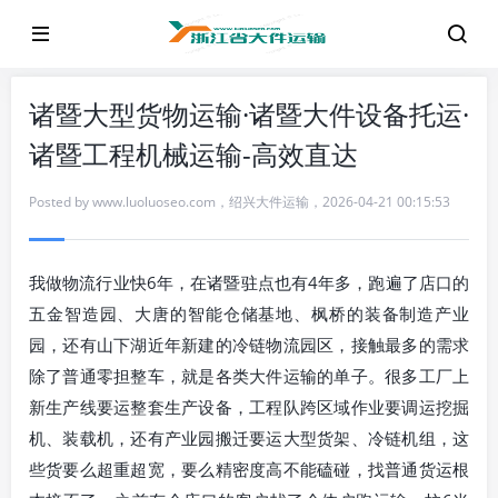
诸暨大型货物运输·诸暨大件设备托运·
诸暨工程机械运输-高效直达
Posted by
www.luoluoseo.com
，
绍兴大件运输
，
2026-04-21 00:15:53
我做物流行业快6年，在诸暨驻点也有4年多，跑遍了店口的
五金智造园、大唐的智能仓储基地、枫桥的装备制造产业
园，还有山下湖近年新建的冷链物流园区，接触最多的需求
除了普通零担整车，就是各类大件运输的单子。很多工厂上
新生产线要运整套生产设备，工程队跨区域作业要调运挖掘
机、装载机，还有产业园搬迁要运大型货架、冷链机组，这
些货要么超重超宽，要么精密度高不能磕碰，找普通货运根