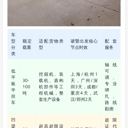
车
型
额定
适配货物类
诸暨出发核心
配套
分
载重
型
节点时效
服务
类
轴线
低
可
挖掘机、装
上海/杭州1
平
调、
30-
载机、盾构
天，广州/深
板
专业
100
机部件等工
圳3天，成都/
半
绑
吨
程机械，整
重庆4天，武
挂
扎、
套生产设备
汉/郑州2天
车
路线
勘测
凹
超限
梁
超高超限设
证代