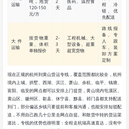
吨，泡货
2
医药、温控食
运输
程冷
120-150
天
品
链、优
元/方
先配送
路线报
备、专
按货物重
2-
工程机械、大
大件
人跟
量、体积
3
型设备、超重
运输
车、装
单独报价
天
超宽货物
卸方案
定制
现在正规的杭州到黄山货运专线，覆盖范围都比较全，杭州
境内上城、拱墅、西湖、滨江、萧山、余杭、临平、钱塘、
富阳、临安的网点都可以安排上门提货，黄山境内屯溪区、
黄山区、徽州区、歙县、休宁县、黟县、祁门县都支持配送
到门，部分偏远乡镇只要提前和客服沟通，也能安排短驳配
送，不用自己跑几十公里去网点自提。和散货中转的货运渠
道比，专线的优势也很明显：全程走杭瑞高速直达，没有中