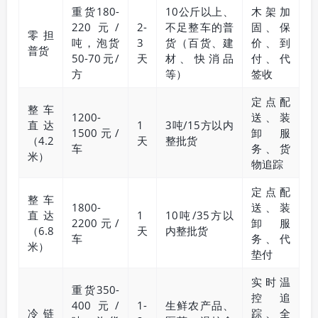
重货180-
10公斤以上、
木架加
220元/
2-
不足整车的普
固、保
零担
吨，泡货
3
货（百货、建
价、到
普货
50-70元/
天
材、快消品
付、代
方
等）
签收
定点配
整车
1200-
送、装
直达
1
3吨/15方以内
1500元/
卸服
（4.2
天
整批货
车
务、货
米）
物追踪
定点配
整车
1800-
送、装
直达
1
10吨/35方以
2200元/
卸服
（6.8
天
内整批货
车
务、代
米）
垫付
实时温
重货350-
控追
400元/
1-
生鲜农产品、
冷链
踪、全