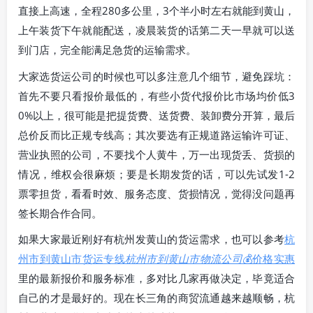
直接上高速，全程280多公里，3个半小时左右就能到黄山，
上午装货下午就能配送，凌晨装货的话第二天一早就可以送
到门店，完全能满足急货的运输需求。
大家选货运公司的时候也可以多注意几个细节，避免踩坑：
首先不要只看报价最低的，有些小货代报价比市场均价低3
0%以上，很可能是把提货费、送货费、装卸费分开算，最后
总价反而比正规专线高；其次要选有正规道路运输许可证、
营业执照的公司，不要找个人黄牛，万一出现货丢、货损的
情况，维权会很麻烦；要是长期发货的话，可以先试发1-2
票零担货，看看时效、服务态度、货损情况，觉得没问题再
签长期合作合同。
如果大家最近刚好有杭州发黄山的货运需求，也可以参考
杭
州市到黄山市货运专线
杭州市到黄山市物流公司
💰价格实惠
里的最新报价和服务标准，多对比几家再做决定，毕竟适合
自己的才是最好的。现在长三角的商贸流通越来越顺畅，杭