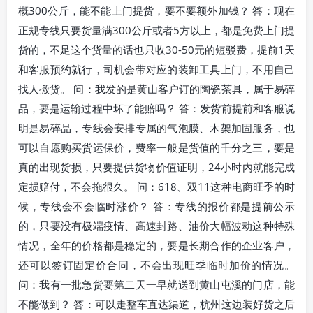
概300公斤，能不能上门提货，要不要额外加钱？ 答：现在
正规专线只要货量满300公斤或者5方以上，都是免费上门提
货的，不足这个货量的话也只收30-50元的短驳费，提前1天
和客服预约就行，司机会带对应的装卸工具上门，不用自己
找人搬货。 问：我发的是黄山客户订的陶瓷茶具，属于易碎
品，要是运输过程中坏了能赔吗？ 答：发货前提前和客服说
明是易碎品，专线会安排专属的气泡膜、木架加固服务，也
可以自愿购买货运保价，费率一般是货值的千分之三，要是
真的出现货损，只要提供货物价值证明，24小时内就能完成
定损赔付，不会拖很久。 问：618、双11这种电商旺季的时
候，专线会不会临时涨价？ 答：专线的报价都是提前公示
的，只要没有极端疫情、高速封路、油价大幅波动这种特殊
情况，全年的价格都是稳定的，要是长期合作的企业客户，
还可以签订固定价合同，不会出现旺季临时加价的情况。
问：我有一批急货要第二天一早就送到黄山屯溪的门店，能
不能做到？ 答：可以走整车直达渠道，杭州这边装好货之后