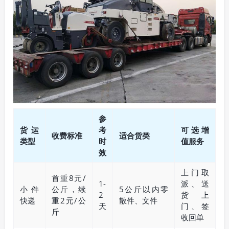
参
货运
考
可选增
收费标准
适合货类
类型
时
值服务
效
上门取
首重8元/
1-
派、送
小件
公斤，续
5公斤以内零
2
货上
快递
重2元/公
散件、文件
天
门、签
斤
收回单