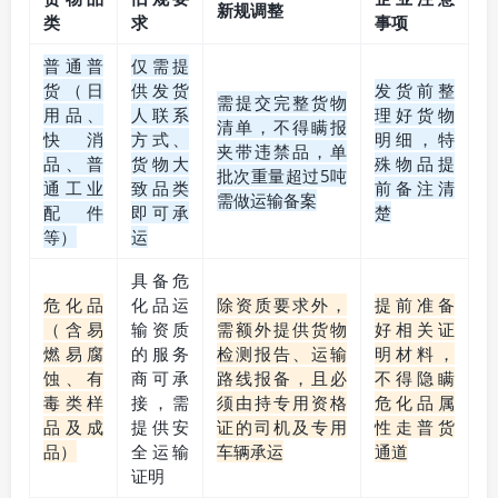
新规调整
类
求
事项
普通普
仅需提
货（日
供发货
发货前整
需提交完整货物
用品、
人联系
理好货物
清单，不得瞒报
快消
方式、
明细，特
夹带违禁品，单
品、普
货物大
殊物品提
批次重量超过5吨
通工业
致品类
前备注清
需做运输备案
配件
即可承
楚
等）
运
具备危
危化品
化品运
除资质要求外，
提前准备
（含易
输资质
需额外提供货物
好相关证
燃易腐
的服务
检测报告、运输
明材料，
蚀、有
商可承
路线报备，且必
不得隐瞒
毒类样
接，需
须由持专用资格
危化品属
品及成
提供安
证的司机及专用
性走普货
品）
全运输
车辆承运
通道
证明