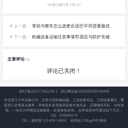
"作者已被打赏 188 次"
# 上一篇：
零担与整车怎么选更合适📦不同货量最优方案
# 下一篇：
机械设备运输注意事项🏗️固定与防护关键要点
文章评论
(0)
评论已关闭！
浙ICP备2025173622号-5
·
浙公网安备33020602001664号
专业浙江大件运输公司，主营大型机械运输、工业设备托运、工程设备搬迁，覆
盖浙江全境直达服务，承接超长超宽超高设备长途托运，正规物流车队、全程保
险，一站式大件物流运输服务，欢迎来电咨询。 合作或咨询可通过如下方式：
QQ：550849214
TEL：梁经理 133-8561-8892
·
程序由
Z-BlogPHP
驱动