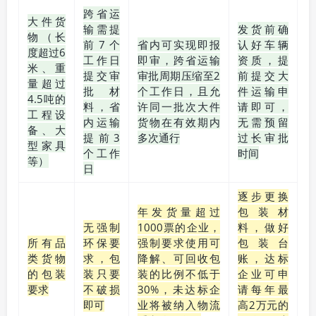
跨省运
大件货
输需提
发货前确
物（长
前7个
省内可实现即报
认好车辆
度超过6
工作日
即审，跨省运输
资质，提
米、重
提交审
审批周期压缩至2
前提交大
量超过
批材
个工作日，且允
件运输申
4.5吨的
料，省
许同一批次大件
请即可，
工程设
内运输
货物在有效期内
无需预留
备、大
提前3
多次通行
过长审批
型家具
个工作
时间
等）
日
逐步更换
年发货量超过
包装材
无强制
1000票的企业，
料，做好
所有品
环保要
强制要求使用可
包装台
类货物
求，包
降解、可回收包
账，达标
的包装
装只要
装的比例不低于
企业可申
要求
不破损
30%，未达标企
请每年最
即可
业将被纳入物流
高2万元的