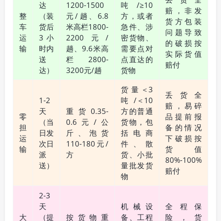
达
1200-1500
吨/≥10
赔，非发
整
（装
元/趟、6.8
方，或者
货方包装
车
货后
米高栏1800-
急件、涉
问题导致
运
3小
2200元/
密货物、
的破损按
输
时内
趟、9.6米高
需要点对
实际货值
送
栏2800-
点直达的
赔付
达）
3200元/趟
货物
货量＜3
丢货全
1-2
吨/＜10
赔，易碎
天
重货0.35-
方的普通
零
品提前报
（当
0.6元/公
货物，包
担
备的情况
日发
斤、泡货
括电商
运
下破损按
次日
110-180元/
件、散
输
货值
派
方
货、小批
80%-100%
送）
量批发货
赔付
物
2-3
天
机械设
全程保
大
（提
按货物重
备、工程
险，货