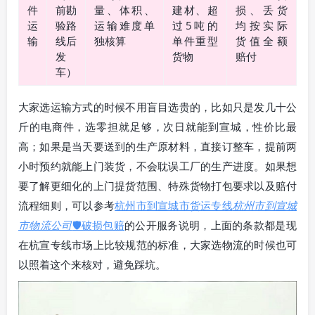
件
前勘
量、体积、
建材、超
损、丢货
运
验路
运输难度单
过5吨的
均按实际
输
线后
独核算
单件重型
货值全额
发
货物
赔付
车）
大家选运输方式的时候不用盲目选贵的，比如只是发几十公
斤的电商件，选零担就足够，次日就能到宣城，性价比最
高；如果是当天要送到的生产原材料，直接订整车，提前两
小时预约就能上门装货，不会耽误工厂的生产进度。如果想
要了解更细化的上门提货范围、特殊货物打包要求以及赔付
流程细则，可以参考
杭州市到宣城市货运专线
杭州市到宣城
市物流公司
🛡️破损包赔
的公开服务说明，上面的条款都是现
在杭宣专线市场上比较规范的标准，大家选物流的时候也可
以照着这个来核对，避免踩坑。