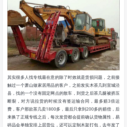
其实很多人找专线最在意的除了时效就是货损问题，之前接
触过一个萧山做家居用品的客户，之前发实木茶几到宣城泾
县，找的一个没有固定网点的散车，到货之后茶几腿被挤压
断裂，对方说拉货的时候没有签运输合同，最多赔3倍运
费，客户那款茶几卖1800多，最后只拿到200多的赔偿，后
来换了正规专线之后，每次发货都会提前确认货物属性，易
碎品会单独安排上层货位，还可以定制木架打包，去年发了