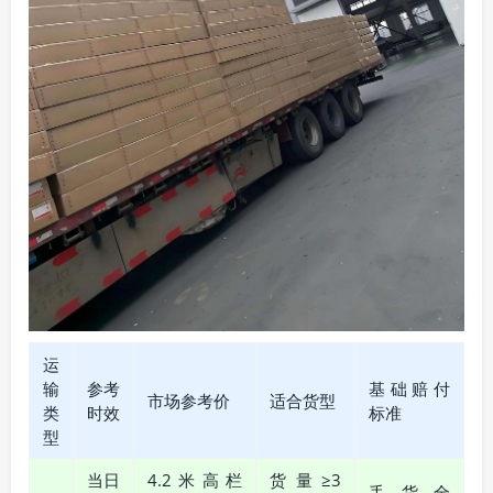
运
输
参考
基础赔付
市场参考价
适合货型
类
时效
标准
型
当日
4.2米高栏
货量≥3
丢货全