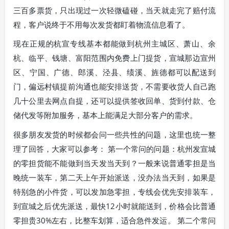
三百多票货，只出现过一次轻微磕碰，当天就走完了赔付流
程，客户说终于不用每次发货都盯着物流信息看了。
现在正规的杭宣专线基本都能做到杭州主城区、萧山、余
杭、临平、钱塘、富阳范围内免费上门提货，宣城那边宣州
区、宁国、广德、郎溪、泾县、绩溪、旌德都可以配送到
门，偏远村镇提前沟通也能安排送货，不需要收货人自己跑
几十公里去网点自提，还可以提供签收回单、货到付款、仓
储代发等附加服务，基本上能满足大部分客户的需求。
很多朋友发货的时候都会问一些共性的问题，这里也统一整
理了回答，大家可以参考： 第一个常问的问题：杭州发宣城
的零担货能不能做到当天发当天到？一般来说普通零担是当
晚统一装车，第二天上午开始派送，没办法当天到，如果是
特别急的小件货，可以发加急零担，专线会优先安排装车，
到宣城之后优先派送，最快12小时就能送到，价格会比普通
零担贵30%左右，比整车划算，适合急件发运。 第二个常问