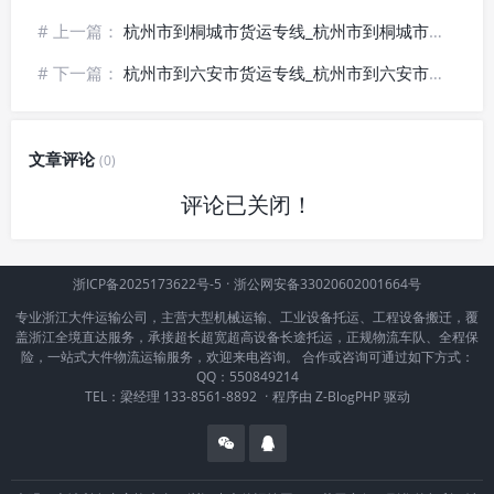
# 上一篇：
杭州市到桐城市货运专线_杭州市到桐城市物流公司_⏰天天发车
# 下一篇：
杭州市到六安市货运专线_杭州市到六安市物流公司_📉零担配送
文章评论
(0)
评论已关闭！
浙ICP备2025173622号-5
·
浙公网安备33020602001664号
专业浙江大件运输公司，主营大型机械运输、工业设备托运、工程设备搬迁，覆
盖浙江全境直达服务，承接超长超宽超高设备长途托运，正规物流车队、全程保
险，一站式大件物流运输服务，欢迎来电咨询。 合作或咨询可通过如下方式：
QQ：550849214
TEL：梁经理 133-8561-8892
·
程序由
Z-BlogPHP
驱动