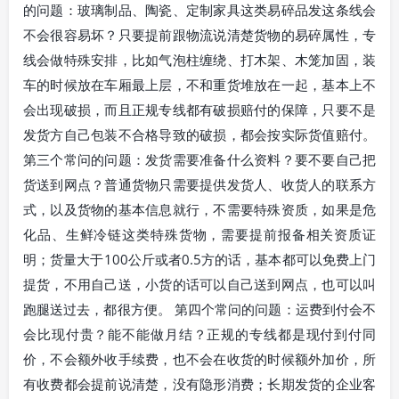
的问题：玻璃制品、陶瓷、定制家具这类易碎品发这条线会
不会很容易坏？只要提前跟物流说清楚货物的易碎属性，专
线会做特殊安排，比如气泡柱缠绕、打木架、木笼加固，装
车的时候放在车厢最上层，不和重货堆放在一起，基本上不
会出现破损，而且正规专线都有破损赔付的保障，只要不是
发货方自己包装不合格导致的破损，都会按实际货值赔付。
第三个常问的问题：发货需要准备什么资料？要不要自己把
货送到网点？普通货物只需要提供发货人、收货人的联系方
式，以及货物的基本信息就行，不需要特殊资质，如果是危
化品、生鲜冷链这类特殊货物，需要提前报备相关资质证
明；货量大于100公斤或者0.5方的话，基本都可以免费上门
提货，不用自己送，小货的话可以自己送到网点，也可以叫
跑腿送过去，都很方便。 第四个常问的问题：运费到付会不
会比现付贵？能不能做月结？正规的专线都是现付到付同
价，不会额外收手续费，也不会在收货的时候额外加价，所
有收费都会提前说清楚，没有隐形消费；长期发货的企业客