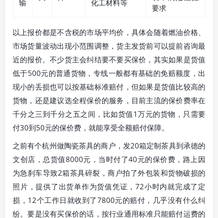
输
化工材料等
要求
以上报价都是不含税的市场平均价，具体会随着燃油价格、
市场货量波动出现小范围调整，货主发货前可以提前咨询最
近的报价。不少货主会纠结要不要买保价，其实如果是货值
低于500元的普通货物，专线一般都有基础的免赔额度，出
现小的丢损也可以按基础标准赔付，但如果是货值比较高的
货物，还是建议选全程保价的服务，目前主流的保价费率在
千分之三到千分之五之间，比如货值1万元的货物，只需要
付30到50元的保价费，就能享受全额赔付保障。
之前有个杭州做陶瓷茶具的商户，发20箱定制茶具到承德的
文创店，总货值8000元，当时付了40元的保价费，路上因
为急刹车导致2箱茶具碎裂，商户拍了外包装和货物破损的
照片，提供了出货单作为货值凭证，72小时内就完成了定
损，12个工作日就收到了7800元的赔付，几乎没有什么纠
纷。要是没有买保价的话，按行业通用标准只能赔付运费的