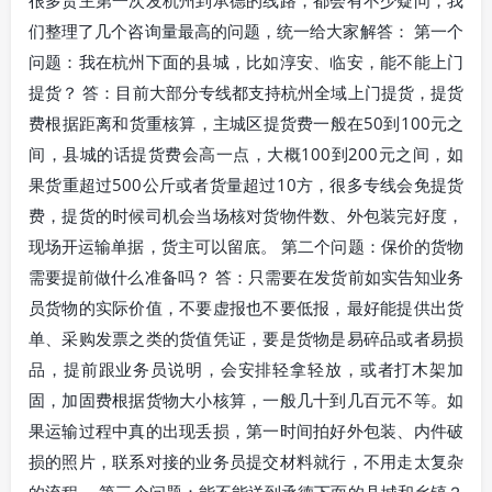
们整理了几个咨询量最高的问题，统一给大家解答： 第一个
问题：我在杭州下面的县城，比如淳安、临安，能不能上门
提货？ 答：目前大部分专线都支持杭州全域上门提货，提货
费根据距离和货重核算，主城区提货费一般在50到100元之
间，县城的话提货费会高一点，大概100到200元之间，如
果货重超过500公斤或者货量超过10方，很多专线会免提货
费，提货的时候司机会当场核对货物件数、外包装完好度，
现场开运输单据，货主可以留底。 第二个问题：保价的货物
需要提前做什么准备吗？ 答：只需要在发货前如实告知业务
员货物的实际价值，不要虚报也不要低报，最好能提供出货
单、采购发票之类的货值凭证，要是货物是易碎品或者易损
品，提前跟业务员说明，会安排轻拿轻放，或者打木架加
固，加固费根据货物大小核算，一般几十到几百元不等。如
果运输过程中真的出现丢损，第一时间拍好外包装、内件破
损的照片，联系对接的业务员提交材料就行，不用走太复杂
的流程。 第三个问题：能不能送到承德下面的县城和乡镇？