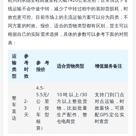
杭州到承德全程高速里程大概1420公里左右，正常情况下专
线运输不会中途中转，减少了中转过程中的装卸货损耗，时
效也更可控。目前市场上的主流运输方案可以分为四类，不
同方案的时效、报价、适合的货物类型都有区别，货主可以
根据自己的实际需求选择，具体的参数可以参考下面的对照
表：
运
参
输
考
参考
适合货物类型
增值服务备注
类
时
报价
型
效
4.5-
5.5元/
10吨以上/30
支持门到门点
整
2-
公里
方以上整批货
对点运输，时
车
3
（按
物，比如批量
效最快，可搭
直
天
车型
生产配件、整
配GPS定位实
达
核
仓电商货
时查货
算）