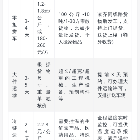
1.2-
1.8元/
100公斤-10
凑齐同线路货
零
公
3-
吨/1-30方零散
物后发车，支
担
斤，
4
货物，比如少
持上门提货、
拼
或
天
量批发货、个
送货上楼（额
车
180-
人搬家物品
外收费）
260
元/方
根据
货物
超长/超宽/超
大
提前3天预
3-
尺
重的工程机
件
约，可办理大
5
寸、
械、生产设
运
件运输许可，
天
重量
备、预制构件
输
安排护送车辆
单独
等
核价
全程温度实时
冷
需要控温的生
2-
2.2-3
监控，可提供
链
鲜农产品、医
3
元/公
温度记录报
运
药用品、特殊
天
斤
表，满足温控