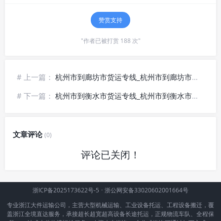
赞赏支持
"作者已被打赏 188 次"
# 上一篇：
杭州市到廊坊市货运专线_杭州市到廊坊市物流公司_📍全境覆盖
# 下一篇：
杭州市到衡水市货运专线_杭州市到衡水市物流公司_🔍实时跟踪
文章评论
(0)
评论已关闭！
浙ICP备2025173622号-5
·
浙公网安备33020602001664号
专业浙江大件运输公司，主营大型机械运输、工业设备托运、工程设备搬迁，覆
盖浙江全境直达服务，承接超长超宽超高设备长途托运，正规物流车队、全程保