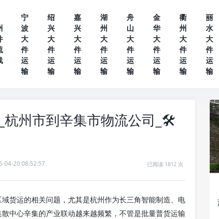
宁
绍
嘉
湖
舟
金
衢
丽
州
波
兴
兴
州
山
华
州
水
件
大
大
大
大
大
大
大
大
流
件
件
件
件
件
件
件
件
线
运
运
运
运
运
运
运
运
输
输
输
输
输
输
输
输
杭州市到辛集市物流公司_🛠️
6-04-20 08:52:57
已阅读 1812 次
区域货运的相关问题，尤其是杭州作为长三角智能制造、电
集散中心辛集的产业联动越来越频繁，不管是批量普货运输