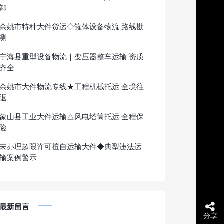
卸
余姚市特种大件货运◇罐体设备物流 路线勘
测
宁海县重型设备物流｜变压器整车运输 资质
齐全
余姚市大件物流专线★工程机械托运 全境往
返
象山县工业大件运输△风电塔筒托运 全程保
险
未办理超限许可擅自运输大件◆典型违法运
输案例警示
最新留言
分享