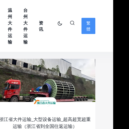
温
台
州
州
大
大
资
繁
件
件
讯
體
运
运
输
输
浙江省大件运输_大型设备运输_超高超宽超重
运输（浙江省到全国往返运输）