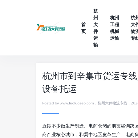
杭
州
杭州
杭
首
大
工程
大
页
件
机械
物
运
运输
专
输
杭州市到辛集市货运专线_
设备托运
Posted by
www.luoluoseo.com
，
杭州大件物流专线
，
202
近期不少做生产制造、电商仓储的朋友咨询跨
商产业核心城市，和冀中地区皮革生产、电商