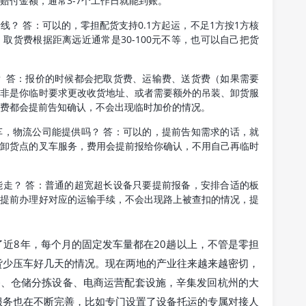
赔付金额，通常3-7个工作日就能到账。
？ 答：可以的，零担配货支持0.1方起运，不足1方按1方核
取货费根据距离远近通常是30-100元不等，也可以自己把货
？ 答：报价的时候都会把取货费、运输费、送货费（如果需要
除非是你临时要求更改收货地址、或者需要额外的吊装、卸货服
费都会提前告知确认，不会出现临时加价的情况。
车，物流公司能提供吗？ 答：可以的，提前告知需求的话，就
好卸货点的叉车服务，费用会提前报给你确认，不用自己再临时
能走？ 答：普通的超宽超长设备只要提前报备，安排合适的板
会提前办理好对应的运输手续，不会出现路上被查扣的情况，提
近8年，每个月的固定发车量都在20趟以上，不管是零担
货少压车好几天的情况。现在两地的产业往来越来越密切，
备、仓储分拣设备、电商运营配套设施，辛集发回杭州的大
服务也在不断完善，比如专门设置了设备托运的专属对接人