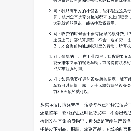
保过货运险的货物会根据实际损失情况核算
问：我只有半方的小设备，能不能走这条专线
算，杭州全市大部分区域都可以上门取货，
送到就近的网点，能省掉取货费用。
问：收费的时候会不会有隐藏的额外费用
送货上门）都核算清楚，不会中途加费，
务，才会提前沟通加收对应的费用，所有收
问：辛集的工厂在工业园里，卸货需要叉
能安排带叉车的配送车辆，或者提前联系
找叉车耽误时间。
问：如果我要托运的设备超长超宽，能不
车就可以运输，属于大件运输范畴的设备
前3-5天预约就可以。
从实际运行情况来看，这条专线已经稳定运营了
还是整车，都能保证及时配货发车，不会出现
杭州发往辛集的货物里，近6成是智能生产设
多是皮革制品、服装、农副产品，专线的配套