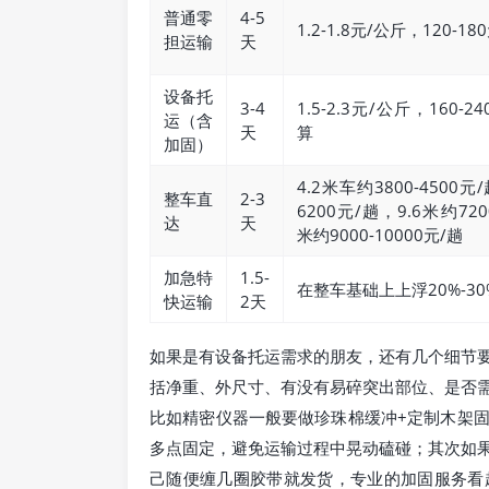
普通零
4-5
1.2-1.8元/公斤，120-18
担运输
天
设备托
3-4
1.5-2.3元/公斤，160
运（含
天
算
加固）
4.2米车约3800-4500元/
整车直
2-3
6200元/趟，9.6米约720
达
天
米约9000-10000元/趟
加急特
1.5-
在整车基础上上浮20%-30
快运输
2天
如果是有设备托运需求的朋友，还有几个细节
括净重、外尺寸、有没有易碎突出部位、是否
比如精密仪器一般要做珍珠棉缓冲+定制木架
多点固定，避免运输过程中晃动磕碰；其次如
己随便缠几圈胶带就发货，专业的加固服务看