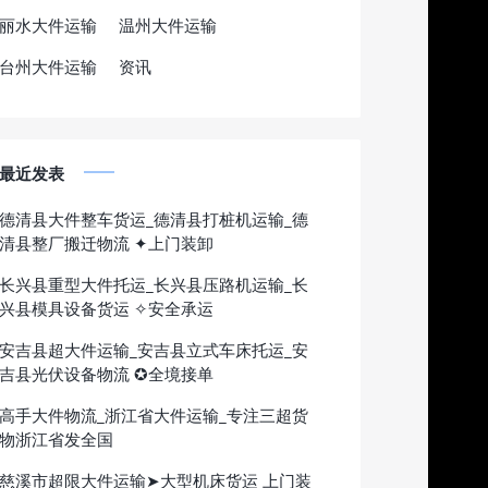
丽水大件运输
温州大件运输
台州大件运输
资讯
最近发表
德清县大件整车货运_德清县打桩机运输_德
清县整厂搬迁物流 ✦上门装卸
长兴县重型大件托运_长兴县压路机运输_长
兴县模具设备货运 ✧安全承运
安吉县超大件运输_安吉县立式车床托运_安
吉县光伏设备物流 ✪全境接单
高手大件物流_浙江省大件运输_专注三超货
物浙江省发全国
慈溪市超限大件运输➤大型机床货运 上门装