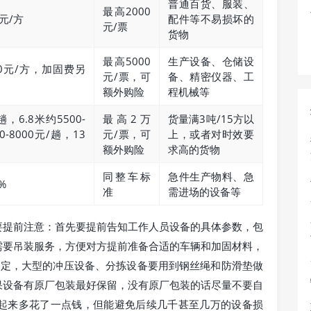
普通百货、服装、
最高2000
0元/方
配件等不易损坏的
元/票
货物
最高5000
生产设备、仓储设
-240元/方，加固费另
元/票，可
备、精密仪器、工
额外购险
程机械等
趟，6.8米约5500-
最高2万
货量满3吨/15方以
0-8000元/趟，13
元/票，可
上，或者对时效要
额外购险
求高的货物
同整车标
急件生产物料、急
%
准
需进场的设备等
要提前注意：首先要提前告知工作人员设备的具体参数，包
需要吊装服务，方便对方提前准备合适的车辆和加固材料，
固定，大型的冲压设备、分拣设备要用到钢丝绳和防滑垫做
果设备有原厂包装最好保留，没有原厂包装的话尽量不要自
起来多花了一点钱，但能避免后续几千甚至几万的设备损