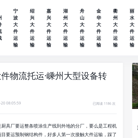
宁
绍
嘉
湖
舟
金
衢
丽
州
波
兴
兴
州
山
华
州
水
件
大
大
大
大
大
大
大
大
流
件
件
件
件
件
件
件
件
线
运
运
运
运
运
运
运
运
输
输
输
输
输
输
输
输
大件物流托运·嵊州大型设备转
-20 08:05:59
已阅读 1186 次
是厨具厂要运整条喷涂生产线到外地的分厂，要么是工程机
项目要运预制钢结构件，好多人第一次接触大件运输，踩了