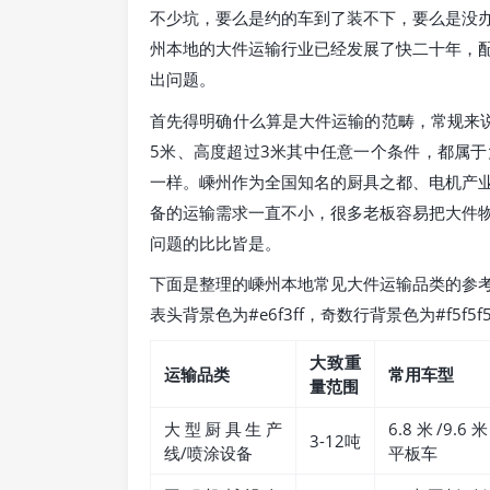
不少坑，要么是约的车到了装不下，要么是没
州本地的大件运输行业已经发展了快二十年，
出问题。
首先得明确什么算是大件运输的范畴，常规来说
5米、高度超过3米其中任意一个条件，都属
一样。嵊州作为全国知名的厨具之都、电机产
备的运输需求一直不小，很多老板容易把大件
问题的比比皆是。
下面是整理的嵊州本地常见大件运输品类的参
表头背景色为#e6f3ff，奇数行背景色为#f5f
大致重
运输品类
常用车型
量范围
大型厨具生产
6.8米/9.6米
3-12吨
线/喷涂设备
平板车