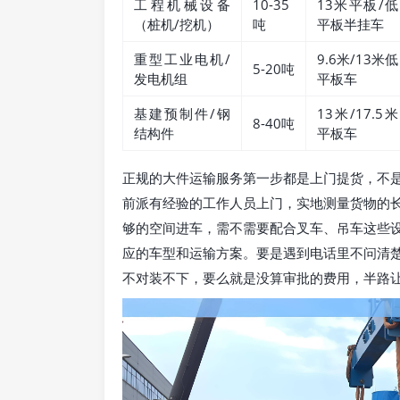
工程机械设备
10-35
13米平板/低
（桩机/挖机）
吨
平板半挂车
重型工业电机/
9.6米/13米低
5-20吨
发电机组
平板车
基建预制件/钢
13米/17.5米
8-40吨
结构件
平板车
正规的大件运输服务第一步都是上门提货，不
前派有经验的工作人员上门，实地测量货物的
够的空间进车，需不需要配合叉车、吊车这些
应的车型和运输方案。要是遇到电话里不问清
不对装不下，要么就是没算审批的费用，半路