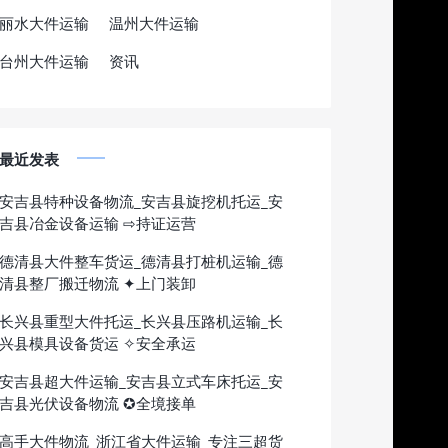
丽水大件运输
温州大件运输
台州大件运输
资讯
最近发表
安吉县特种设备物流_安吉县旋挖机托运_安
吉县冶金设备运输 ⇨持证运营
德清县大件整车货运_德清县打桩机运输_德
清县整厂搬迁物流 ✦上门装卸
长兴县重型大件托运_长兴县压路机运输_长
兴县模具设备货运 ✧安全承运
安吉县超大件运输_安吉县立式车床托运_安
吉县光伏设备物流 ✪全境接单
高手大件物流_浙江省大件运输_专注三超货