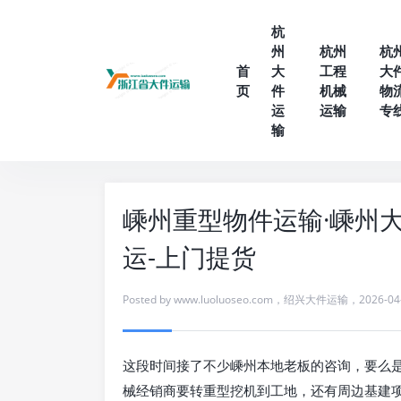
杭
州
杭州
杭
首
大
工程
大
页
件
机械
物
运
运输
专
输
嵊州重型物件运输·嵊州
运-上门提货
Posted by
www.luoluoseo.com
，
绍兴大件运输
，
2026-04
这段时间接了不少嵊州本地老板的咨询，要么
械经销商要转重型挖机到工地，还有周边基建