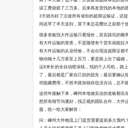
误工费就赔了三万多。后来再发货找的本地的
3天就办好了沿途所有省份的超限运输证，还提
间还早了半天送到，算下来总花费比之前那个
很多老板找大件运输只看报价，其实踩坑的概
有大件运输的资质，不是随便有个货车就能拉
有大件运输的从业经验，不会出现连超限证都
物动辄十几万甚至上百万，要是路上出了磕碰
运8米长的全自动喷涂线，找的个人司机，路
了，最后都是厂家自己担的损失；最后要确认
些隐藏费用，不然半路加钱你也没办法，总不
这些年接触下来，嵊州本地做实业的老板都实
把所有细节沟通好，找正规的团队合作，大件
题，统一给大家解答：
问：嵊州大件物流上门提货需要提前多久预约？
人员会提前带测量工具上门勘验货物尺寸重量