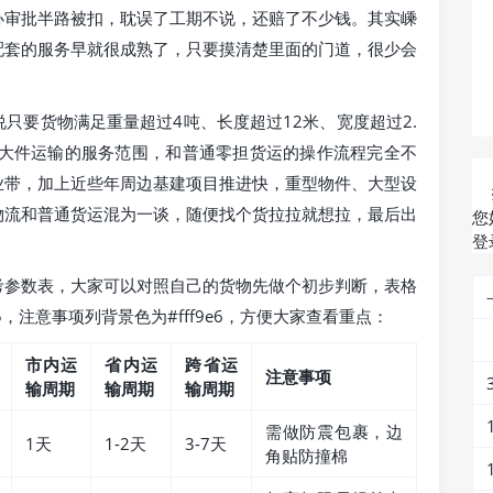
办审批半路被扣，耽误了工期不说，还赔了不少钱。其实嵊
配套的服务早就很成熟了，只要摸清楚里面的门道，很少会
只要货物满足重量超过4吨、长度超过12米、宽度超过2.
于大件运输的服务范围，和普通零担货运的操作流程完全不
业带，加上近些年周边基建项目推进快，重型物件、大型设
物流和普通货运混为一谈，随便找个货拉拉就想拉，最后出
您
登
考参数表，大家可以对照自己的货物先做个初步判断，表格
5f5，注意事项列背景色为#fff9e6，方便大家查看重点：
市内运
省内运
跨省运
注意事项
输周期
输周期
输周期
需做防震包裹，边
1天
1-2天
3-7天
角贴防撞棉