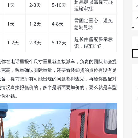
超高超限需提前办
1天
2-3天
5-10天
运输审批
需固定重心，避免
1天
1-2天
4-8天
«
急刹晃动
超长件需配警示标
1-2天
2-3天
5-12天
识，跟车护送
是你在电话里报个尺寸重量就直接派车，负责的团队都会提
长宽高，称重确认实际重量，还要看装卸货的点位有没有足
设备，提前把所有可能出现的问题都排查完，再给你匹配对
楚情况直接报低价的，多半是后面要加价的，要么就是车型
让你补钱。