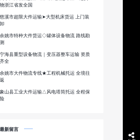
物浙江省发全国
慈溪市超限大件运输➤大型机床货运 上门装
卸
余姚市特种大件货运◇罐体设备物流 路线勘
测
宁海县重型设备物流｜变压器整车运输 资质
齐全
余姚市大件物流专线★工程机械托运 全境往
返
象山县工业大件运输△风电塔筒托运 全程保
险
最新留言