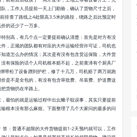
团队，工作人员提前一天上门勘验，确认了货物尺寸之后，
前排查了路线上4处限高3.5米的路段，绕路之后比预定时
低价的还少了一万多。
率特别高，有几个点一定要提前确认清楚：首先是对方有没
大件，正规的团队都有对应的大件运输经营许可证，司机也
不知道怎么办的情况；其次是有没有包含货运保险，大件货
，没有保险的话个人司机根本赔不起，之前黄泽有个厨具厂
上绑带松了设备蹭到护栏，修了十几万，司机赔了两万就跑
报价是不是全包的，有没有包含审批费、吊装费、护送费这
能把货物扔在半路上。
在，最怕的就是运输过程中出幺蛾子耽误事，其实只要提前
运输根本没有那么麻烦。下面整理了几个大家问的最多的问
 答：普通不超限的大件货物提前1-2天预约就可以，工作
，确认装卸点位；如果是超宽超高超长的超限货物，建议提