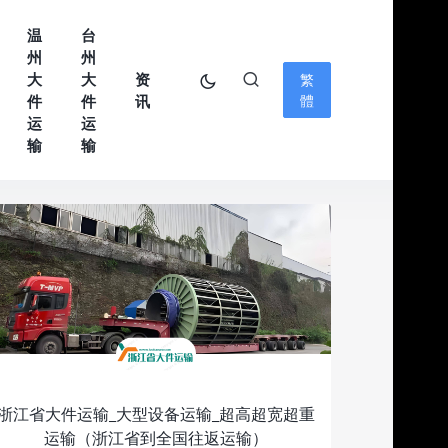
温
台
州
州
大
大
资
繁
件
件
讯
體
运
运
输
输
浙江省大件运输_大型设备运输_超高超宽超重
运输（浙江省到全国往返运输）