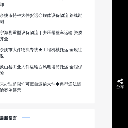
卸
余姚市特种大件货运◇罐体设备物流 路线勘
测
宁海县重型设备物流｜变压器整车运输 资质
齐全
余姚市大件物流专线★工程机械托运 全境往
返
象山县工业大件运输△风电塔筒托运 全程保
险
未办理超限许可擅自运输大件◆典型违法运
分享
输案例警示
最新留言