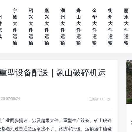
宁
绍
嘉
湖
舟
金
衢
丽
州
波
兴
兴
州
山
华
州
水
件
大
大
大
大
大
大
大
大
流
件
件
件
件
件
件
件
件
线
运
运
运
运
运
运
运
运
输
输
输
输
输
输
输
输
重型设备配送｜象山破碎机运
-20 07:50:24
已阅读 1315 次
料产业同步提速，涉及超限大件、重型生产设备、矿山破碎
业都遇到过普通货运承接不了、路线审批慢、运输途中磕碰