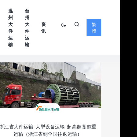
温
台
州
州
大
大
资
繁
件
件
讯
體
运
运
输
输
浙江省大件运输_大型设备运输_超高超宽超重
运输（浙江省到全国往返运输）