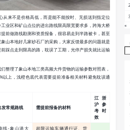
心从来不是价格高低，而是能不能按时、无损送到指定位
«
分工业区和矿山点位的进出路线限高限宽要求多，跨海大桥
有提前做路线勘测和资质报备，很容易走到半路被卡，甚至
过象山本地好几家砂石厂的采购，大家反馈最多的问题就是
提前踩点走到限高的路，耽误了工期，光停产损失就比运输
我们整理了象山本地三类高频大件货物的运输参数对照表，
5%以上，浅橙色底代表需要提前准备相关材料避免耽误通
江浙
沪参
出发常规路线
需提前报备的材料
考时
效
南线-象山港大
超限运输车辆通行证、货