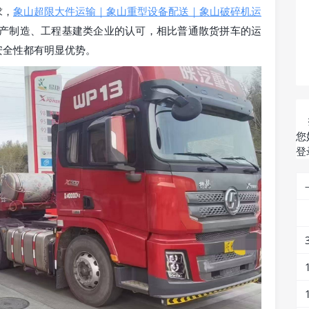
求，
象山超限大件运输｜象山重型设备配送｜象山破碎机运
产制造、工程基建类企业的认可，相比普通散货拼车的运
安全性都有明显优势。
您
登