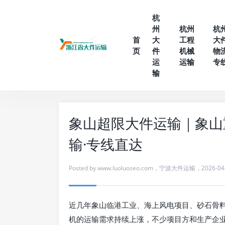
杭
州
杭州
杭
首
大
工程
大
页
件
机械
物
运
运输
专
输
象山超限大件运输｜象山
输·专线直达
Posted by
www.luoluoseo.com
，
宁波大件运输
，
2026-04
近几年象山临港工业、海上风电项目、砂石骨
机的运输需求持续上涨，不少项目方和生产企