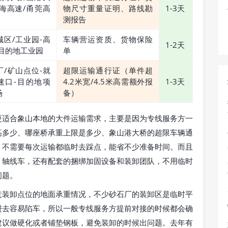
沈海高速/甬莞高
物尺寸重量证明、路线勘
1-3天
测报告
城区/工业园-高
车辆营运资质、货物保险
1-2天
-目的地工业园
单
厂/矿山点位-就
超限运输通行证（单件超
速口-目的地项
4.2米宽/4.5米高需额外报
1-3天
场
备）
更适合象山本地的大件运输需求，主要是因为专线服务方一
高多少、哪座桥承重上限是多少、象山港大桥的超限车辆通
，不需要每次运输都临时去踩点，能省不少准备时间。而且
、轴线车，还有配套的捆绑加固设备和装卸团队，不用临时
问题。
意装卸点位的地面承重情况，不少砂石厂的装卸区是临时平
进去容易陷车，所以一般专线服务方提前对接的时候都会确
建议做硬化或者铺垫钢板，避免装卸的时候出问题。去年有