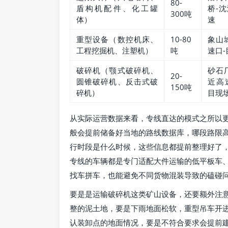
80-
盾构机配件、化工罐
桥-
300吨
体）
速
重型设备（数控机床、
10-80
象山
工程挖掘机、注塑机）
吨
速口
破碎机（颚式破碎机、
砂石
20-
圆锥破碎机、反击式破
近高
150吨
碎机）
目现
从实际运营数据来看，专线直达的模式之所以
般会提前储备好当地的路线数据库，哪段路限
行时段是什么时候，这些信息都提前整理好了
专线的车辆都是专门适配大件运输的低平板车
找车拼车，也能避免不同货物混装导致的磕碰
要是是运输破碎机这类矿山设备，还要额外注
整的泥土地，要是下雨地面松软，重型吊车开
认装卸点的地面情况，要是不符合要求会提前