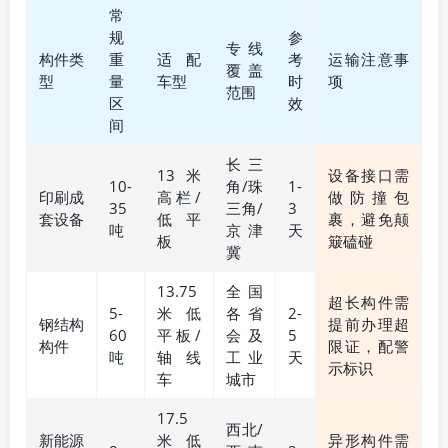
常
规
参
专线
构件类
重
适配
考
运输注意事
覆盖
型
量
车型
时
项
范围
区
效
间
长三
13米
设备接口需
10-
角/珠
1-
印刷成
高栏/
做防撞包
35
三角/
3
套设备
低平
裹，避免颠
吨
京津
天
板
簸磕碰
冀
13.75
全国
超长构件需
5-
米低
各省
2-
钢结构
提前办理超
60
平板/
会及
5
构件
限证，配警
吨
轴线
工业
天
示标识
车
城市
17.5
西北/
新能源
米低
异形构件需