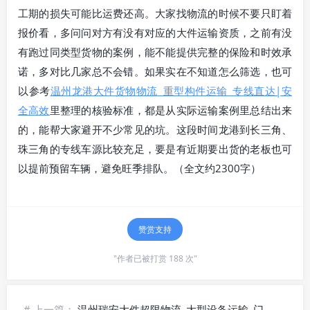
工期的损失可能比运费还高。大家找物流的时候不要只盯着
报价看，多问问对方有没有对应的大件运输资质，之前有没
有跑过同类型货物的案例，能不能提供完整的保险和时效承
诺，多对比几家总不会错。如果实在不知道怎么筛选，也可
以参考
温州龙港大件货物物流_重型构件运输_专线直达|安
全高效
里整理的核验标准，都是从实际运输案例里总结出来
的，能帮大家避开不少常见的坑。这段时间龙港到长三角、
珠三角的专线车源比较充足，要是有近期要出货的老板也可
以提前预留车辆，避免旺季排队。（全文约2300字）
赞赏支持
"作者已被打赏 188 次"
# 上一篇：
温州瑞安大件超限物流_大型设备运输_门到门|全程监控