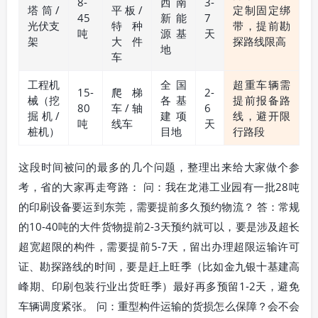
8-
西南
3-
塔筒/
平板/
定制固定绑
45
新能
7
光伏支
特种
带，提前勘
吨
源基
天
架
大件
探路线限高
地
车
工程机
全国
超重车辆需
15-
爬梯
2-
械（挖
各基
提前报备路
80
车/轴
6
掘机/
建项
线，避开限
吨
线车
天
桩机）
目地
行路段
这段时间被问的最多的几个问题，整理出来给大家做个参
考，省的大家再走弯路： 问：我在龙港工业园有一批28吨
的印刷设备要运到东莞，需要提前多久预约物流？ 答：常规
的10-40吨的大件货物提前2-3天预约就可以，要是涉及超长
超宽超限的构件，需要提前5-7天，留出办理超限运输许可
证、勘探路线的时间，要是赶上旺季（比如金九银十基建高
峰期、印刷包装行业出货旺季）最好再多预留1-2天，避免
车辆调度紧张。 问：重型构件运输的货损怎么保障？会不会