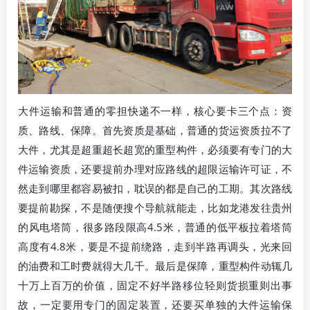
大件运输和普通的零担快递不一样，核心要卡三个点：资
质、路线、保障。首先资质是基础，普通的货运资质拉不了
大件，尤其是超重超长超宽的重型构件，必须要有专门的大
件运输资质，还要提前办理对应路线的超限运输许可证，不
然走到哪里都容易被扣，耽误的都是自己的工期。其次路线
要提前勘探，不是随便搜个导航就能走，比如龙港发往贵州
的风电塔筒，很多路段限高4.5米，普通的低平板拉着塔筒
高度有4.8米，要是不提前绕路，走到半路再调头，光来回
的油费和工时费就得大几千。最后是保障，重型构件动辄几
十万上百万的价值，固定不好半路移位轻则货损重则出事
故，一定要用专门的固定装置，还要买单独的大件运输保