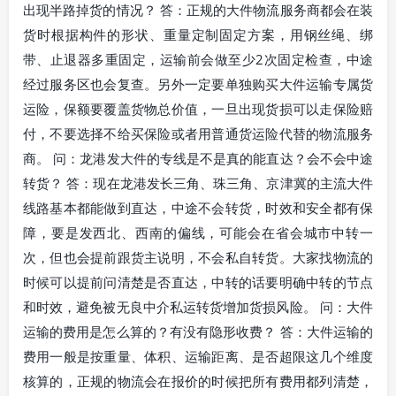
出现半路掉货的情况？ 答：正规的大件物流服务商都会在装
货时根据构件的形状、重量定制固定方案，用钢丝绳、绑
带、止退器多重固定，运输前会做至少2次固定检查，中途
经过服务区也会复查。另外一定要单独购买大件运输专属货
运险，保额要覆盖货物总价值，一旦出现货损可以走保险赔
付，不要选择不给买保险或者用普通货运险代替的物流服务
商。 问：龙港发大件的专线是不是真的能直达？会不会中途
转货？ 答：现在龙港发长三角、珠三角、京津冀的主流大件
线路基本都能做到直达，中途不会转货，时效和安全都有保
障，要是发西北、西南的偏线，可能会在省会城市中转一
次，但也会提前跟货主说明，不会私自转货。大家找物流的
时候可以提前问清楚是否直达，中转的话要明确中转的节点
和时效，避免被无良中介私运转货增加货损风险。 问：大件
运输的费用是怎么算的？有没有隐形收费？ 答：大件运输的
费用一般是按重量、体积、运输距离、是否超限这几个维度
核算的，正规的物流会在报价的时候把所有费用都列清楚，