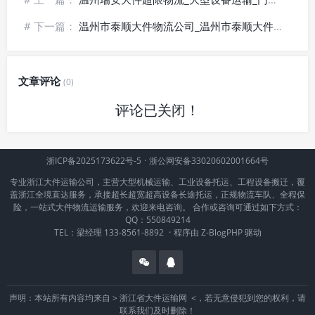
# 下一篇：
温州市泰顺大件物流公司_温州市泰顺大件货物运输_温州市泰顺重型机械运输-🏗️专业装卸
文章评论
(0)
评论已关闭！
浙ICP备2025173622号-5
·
浙公网安备33020602001664号
专业浙江大件运输公司，主营大型机械运输、工业设备托运、工程设备搬迁，覆
盖浙江全境直达服务，承接超长超宽超高设备长途托运，正规物流车队、全程保
险，一站式大件物流运输服务，欢迎来电咨询。 合作或咨询可通过如下方式：
QQ：550849214
TEL：梁经理 133-8561-8892
·
程序由
Z-BlogPHP
驱动
声明：本站所有内容均来自 >
浙江省大件运输网
<，若无意侵犯到您的权利，请
联系我们及时删除！