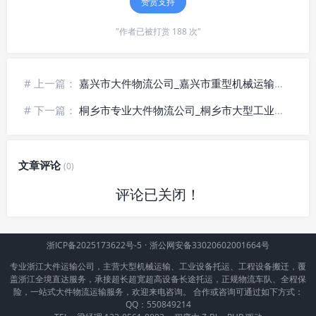
赞赏支持
"作者已被打赏 188 次"
# 上一篇：
嘉兴市大件物流公司_嘉兴市重型机械运输_嘉兴市特大型货物运输
# 下一篇：
桐乡市专业大件物流公司_桐乡市大型工业设备运输_桐乡市笨重货物运输
文章评论
(0)
评论已关闭！
浙ICP备2025173622号-5
·
浙公网安备33020602001664号
专业浙江大件运输公司，主营大型机械运输、工业设备托运、工程设备搬迁，覆
盖浙江全境直达服务，承接超长超宽超高设备长途托运，正规物流车队、全程保
险，一站式大件物流运输服务，欢迎来电咨询。 合作或咨询可通过如下方式：
QQ：550849214