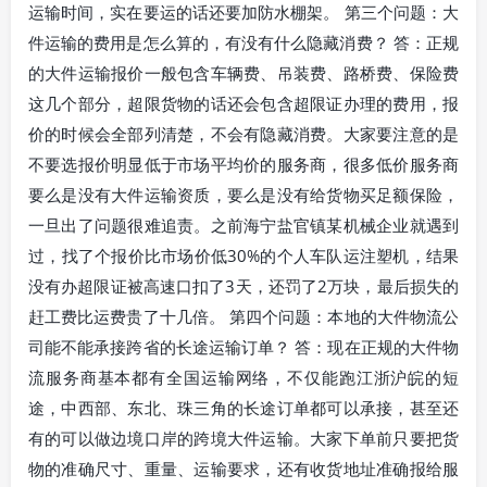
运输时间，实在要运的话还要加防水棚架。 第三个问题：大
件运输的费用是怎么算的，有没有什么隐藏消费？ 答：正规
的大件运输报价一般包含车辆费、吊装费、路桥费、保险费
这几个部分，超限货物的话还会包含超限证办理的费用，报
价的时候会全部列清楚，不会有隐藏消费。大家要注意的是
不要选报价明显低于市场平均价的服务商，很多低价服务商
要么是没有大件运输资质，要么是没有给货物买足额保险，
一旦出了问题很难追责。之前海宁盐官镇某机械企业就遇到
过，找了个报价比市场价低30%的个人车队运注塑机，结果
没有办超限证被高速口扣了3天，还罚了2万块，最后损失的
赶工费比运费贵了十几倍。 第四个问题：本地的大件物流公
司能不能承接跨省的长途运输订单？ 答：现在正规的大件物
流服务商基本都有全国运输网络，不仅能跑江浙沪皖的短
途，中西部、东北、珠三角的长途订单都可以承接，甚至还
有的可以做边境口岸的跨境大件运输。大家下单前只要把货
物的准确尺寸、重量、运输要求，还有收货地址准确报给服