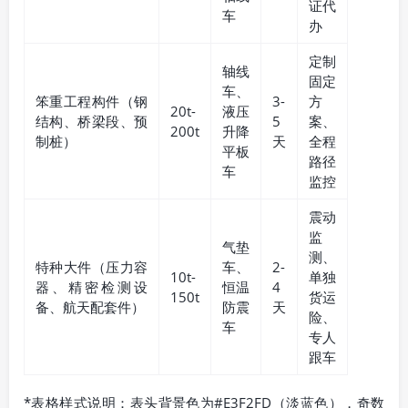
证代
车
办
定制
轴线
固定
车、
笨重工程构件（钢
3-
方
20t-
液压
结构、桥梁段、预
5
案、
200t
升降
制桩）
天
全程
平板
路径
车
监控
震动
监
气垫
测、
特种大件（压力容
车、
2-
10t-
单独
器、精密检测设
恒温
4
150t
货运
备、航天配套件）
防震
天
险、
车
专人
跟车
*表格样式说明：表头背景色为#E3F2FD（淡蓝色），奇数