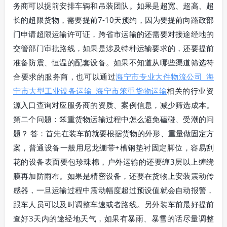
务商可以提前安排车辆和吊装团队。如果是超宽、超高、超
长的超限货物，需要提前7-10天预约，因为要提前向路政部
门申请超限运输许可证，跨省市运输的还需要对接途经地的
交管部门审批路线，如果是涉及特种运输要求的，还要提前
准备防震、恒温的配套设备。如果不知道从哪些渠道筛选符
合要求的服务商，也可以通过
海宁市专业大件物流公司_海
宁市大型工业设备运输_海宁市笨重货物运输
相关的行业资
源入口查询对应服务商的资质、案例信息，减少筛选成本。
第二个问题：笨重货物运输过程中怎么避免磕碰、受潮的问
题？ 答：首先在装车前就要根据货物的外形、重量做固定方
案，普通设备一般用尼龙绷带+槽钢垫衬固定脚位，容易刮
花的设备表面要包珍珠棉，户外运输的还要缠3层以上缠绕
膜再加防雨布。如果是精密设备，还要在货物上安装震动传
感器，一旦运输过程中震动幅度超过预设值就会自动报警，
跟车人员可以及时调整车速或者路线。另外装车前最好提前
查好3天内的途经地天气，如果有暴雨、暴雪的话尽量调整