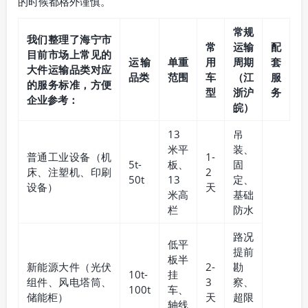
的时候都格外谨慎。
常规
我们整理了海宁市
常
运输
配
目前市场上常见的
运输
单重
用
周期
套
大件运输品类对应
品类
范围
车
（江
服
的服务标准，方便
型
浙沪
务
企业参考：
皖）
13
吊
米平
装、
普通工业设备（机
1-
5t-
板、
固
床、注塑机、印刷
2
50t
13
定、
设备）
天
米高
基础
栏
防水
路况
低平
提前
板半
新能源大件（光伏
2-
勘
10t-
挂
组件、风电塔筒、
3
察、
100t
车、
储能柜）
天
超限
轴线