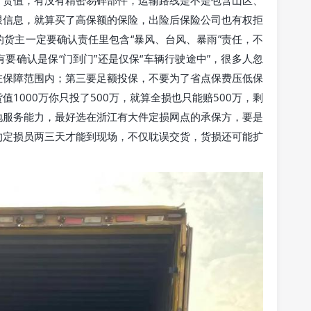
、货值，有没有精密易碎部件，运输路线是不是包含山区、
限信息，就算买了高保额的保险，出险后保险公司也有权拒
货主一定要确认责任里包含“暴风、台风、暴雨”责任，不
要确认是保“门到门”还是仅保“车辆行驶途中”，很多人忽
在保障范围内；第三要足额投保，不要为了省点保费压低保
1000万你只投了500万，就算全损也只能赔500万，剩
地服务能力，最好选在浙江有大件定损网点的承保方，要是
的定损员两三天才能到现场，不仅耽误交货，货损还可能扩