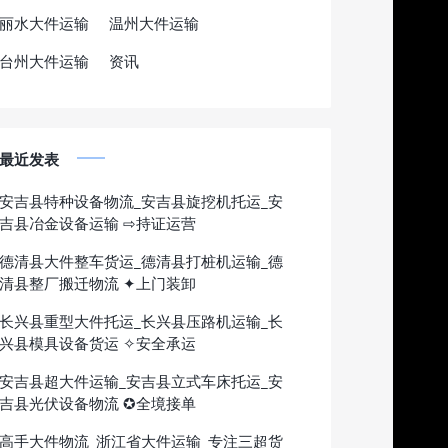
丽水大件运输
温州大件运输
台州大件运输
资讯
最近发表
安吉县特种设备物流_安吉县旋挖机托运_安
吉县冶金设备运输 ⇨持证运营
德清县大件整车货运_德清县打桩机运输_德
清县整厂搬迁物流 ✦上门装卸
长兴县重型大件托运_长兴县压路机运输_长
兴县模具设备货运 ✧安全承运
安吉县超大件运输_安吉县立式车床托运_安
吉县光伏设备物流 ✪全境接单
高手大件物流_浙江省大件运输_专注三超货