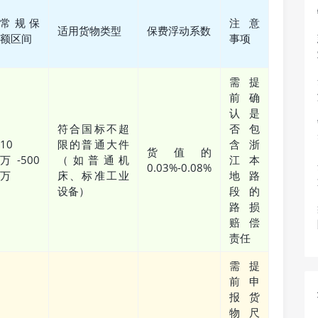
常规保
注意
适用货物类型
保费浮动系数
额区间
事项
需提
前确
认是
符合国标不超
否包
10
限的普通大件
含浙
货值的
万-500
（如普通机
江本
0.03%-0.08%
万
床、标准工业
地路
设备）
段的
路损
赔偿
责任
需提
前申
报货
物尺