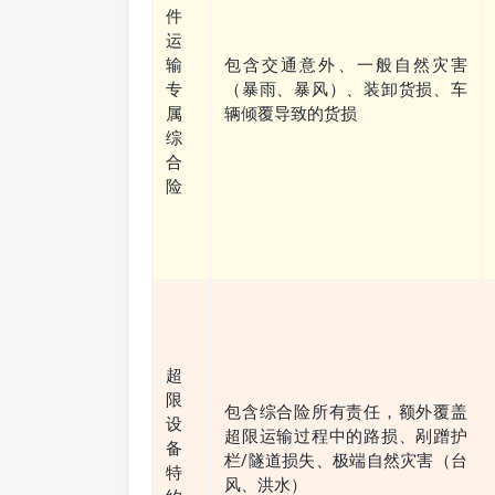
件
运
输
包含交通意外、一般自然灾害
专
（暴雨、暴风）、装卸货损、车
属
辆倾覆导致的货损
综
合
险
超
限
包含综合险所有责任，额外覆盖
设
超限运输过程中的路损、剐蹭护
备
栏/隧道损失、极端自然灾害（台
特
风、洪水）