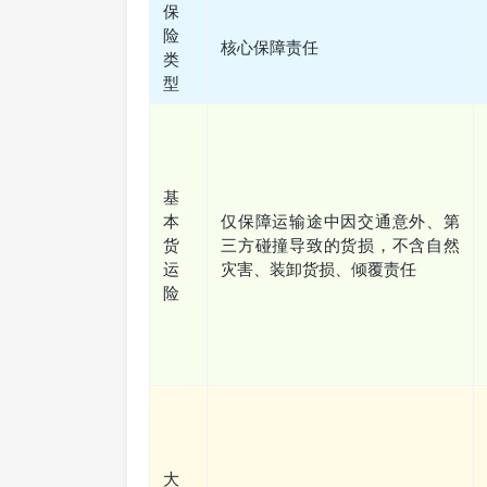
保
险
核心保障责任
类
型
基
本
仅保障运输途中因交通意外、第
货
三方碰撞导致的货损，不含自然
运
灾害、装卸货损、倾覆责任
险
大