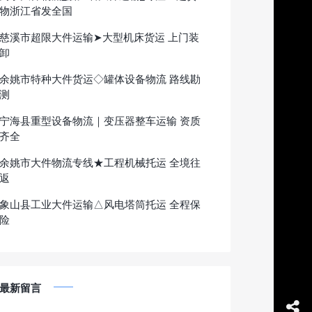
物浙江省发全国
慈溪市超限大件运输➤大型机床货运 上门装
卸
余姚市特种大件货运◇罐体设备物流 路线勘
测
宁海县重型设备物流｜变压器整车运输 资质
齐全
余姚市大件物流专线★工程机械托运 全境往
返
象山县工业大件运输△风电塔筒托运 全程保
险
最新留言