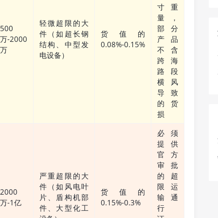
寸重
量，
轻微超限的大
500
部分
件（如超长钢
货值的
万-2000
产品
结构、中型发
0.08%-0.15%
万
不含
电设备）
跨海
路段
横风
导致
的货
损
必须
提供
官方
审批
严重超限的大
的超
件（如风电叶
限运
2000
货值的
片、盾构机部
输通
万-1亿
0.15%-0.3%
件、大型化工
行