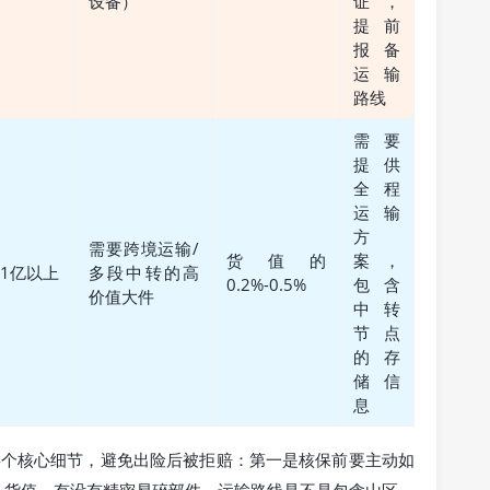
设备）
证，
提前
报备
运输
路线
需要
提供
全程
运输
方
需要跨境运输/
货值的
案，
1亿以上
多段中转的高
0.2%-0.5%
包含
价值大件
中转
节点
的存
储信
息
4个核心细节，避免出险后被拒赔：第一是核保前要主动如