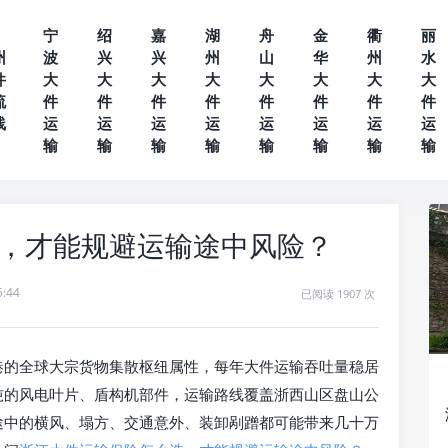
宁
绍
嘉
湖
舟
金
衢
丽
州
波
兴
兴
州
山
华
州
水
件
大
大
大
大
大
大
大
大
流
件
件
件
件
件
件
件
件
线
运
运
运
运
运
运
运
运
输
输
输
输
输
输
输
输
，才能规避运输途中风险？
5:44
已阅读 1907 次
港的全球大宗货物集散枢纽属性，每年大件运输吞吐量稳居
吨的风电叶片、盾构机部件，运输路线覆盖浙西山区盘山公
途中的横风、塌方、交通意外、装卸剐蹭都可能带来几十万