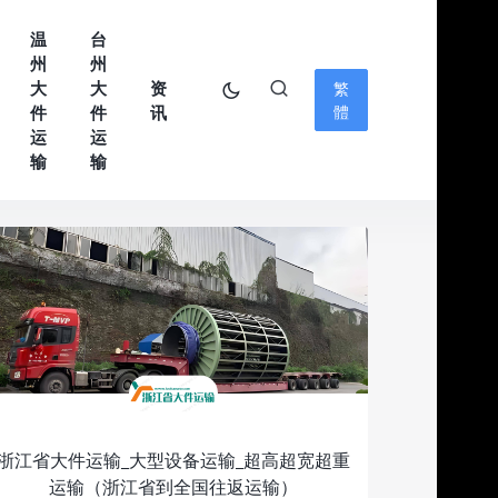
温
台
州
州
大
大
资
繁
件
件
讯
體
运
运
输
输
浙江省大件运输_大型设备运输_超高超宽超重
运输（浙江省到全国往返运输）