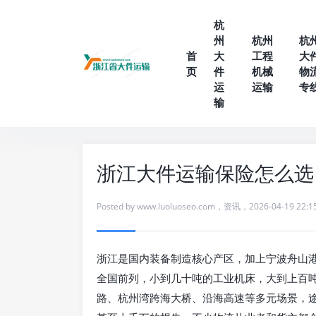
杭
州
杭州
杭
首
大
工程
大
页
件
机械
物
运
运输
专
输
浙江大件运输保险怎么选
Posted by
www.luoluoseo.com
，
资讯
，
2026-04-19 22:1
浙江是国内装备制造核心产区，加上宁波舟山
全国前列，小到几十吨的工业机床，大到上百
路、杭州湾跨海大桥、沿海高速等多元场景，