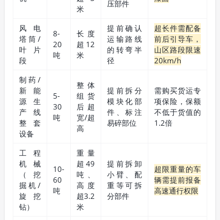
压部件
米
风电
提前确认
超长件需配备
8-
长度
塔筒/
运输路线
前后引导车，
20
超12
叶片
的转弯半
山区路段限速
吨
米
段
径
20km/h
制药/
整体
新能
提前拆分
需购买货运专
5-
组货
源生
模块化部
项保险，保额
30
后超
产线
件、标注
不低于货值的
吨
宽/超
整套
易碎部位
1.2倍
高
设备
工程
重量
机械
超49
提前拆卸
10-
超限重量的车
（挖
吨、
小臂、配
60
辆需提前报备
掘机/
高度
重等可拆
吨
高速通行权限
旋挖
超3.2
分部件
钻）
米