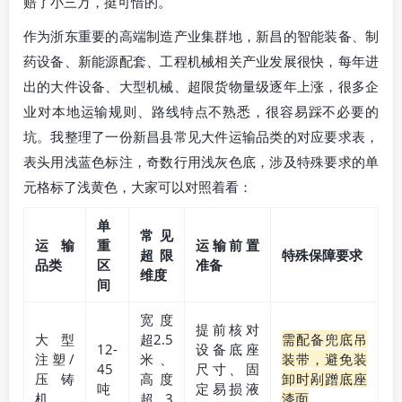
赔了小三万，挺可惜的。
作为浙东重要的高端制造产业集群地，新昌的智能装备、制
药设备、新能源配套、工程机械相关产业发展很快，每年进
出的大件设备、大型机械、超限货物量级逐年上涨，很多企
业对本地运输规则、路线特点不熟悉，很容易踩不必要的
坑。我整理了一份新昌县常见大件运输品类的对应要求表，
表头用浅蓝色标注，奇数行用浅灰色底，涉及特殊要求的单
元格标了浅黄色，大家可以对照着看：
单
常见
运输
重
运输前置
超限
特殊保障要求
品类
区
准备
维度
间
宽度
提前核对
大型
超2.5
需配备兜底吊
12-
设备底座
注塑/
米、
装带，避免装
45
尺寸、固
压铸
高度
卸时剐蹭底座
吨
定易损液
机
超3
漆面