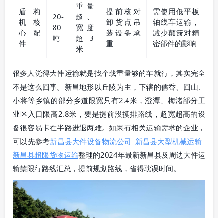
重量
盾构
提前核对
需使用低平板
20-
超、
机核
卸货点吊
轴线车运输，
80
宽度
心配
装设备承
减少颠簸对精
吨
超3
件
重
密部件的影响
米
很多人觉得大件运输就是找个载重量够的车就行，其实完全
不是这么回事。新昌地形以丘陵为主，下辖的儒岙、回山、
小将等乡镇的部分乡道限宽只有2.4米，澄潭、梅渚部分工
业区入口限高2.8米，要是提前没摸排路线，超宽超高的设
备很容易卡在半路进退两难。如果有相关运输需求的企业，
可以先参考
新昌县大件设备物流公司_新昌县大型机械运输_
新昌县超限货物运输
整理的2024年最新新昌县及周边大件运
输禁限行路线汇总，提前规划路线，省得耽误时间。