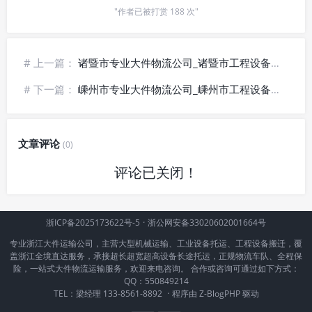
"作者已被打赏 188 次"
# 上一篇：
诸暨市专业大件物流公司_诸暨市工程设备运输_诸暨市笨重货物运输
# 下一篇：
嵊州市专业大件物流公司_嵊州市工程设备运输_嵊州市笨重货物运输
文章评论
(0)
评论已关闭！
浙ICP备2025173622号-5
·
浙公网安备33020602001664号
专业浙江大件运输公司，主营大型机械运输、工业设备托运、工程设备搬迁，覆
盖浙江全境直达服务，承接超长超宽超高设备长途托运，正规物流车队、全程保
险，一站式大件物流运输服务，欢迎来电咨询。 合作或咨询可通过如下方式：
QQ：550849214
TEL：梁经理 133-8561-8892
·
程序由
Z-BlogPHP
驱动