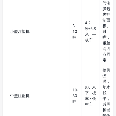
气泡
膜包
裹控
制面
4.2
3-
板、
米/6.8
小型注塑机
10
射
米平
吨
嘴，
板车
钢丝
绳四
点固
定
整机
缠
膜，
9.6米
垫木
10-
平板
找
中型注塑机
30
车/低
平，
吨
栏车
减震
棉铺
垫边