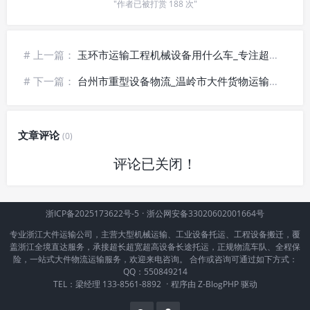
"作者已被打赏 188 次"
# 上一篇：
玉环市运输工程机械设备用什么车_专注超限设备运输
# 下一篇：
台州市重型设备物流_温岭市大件货物运输【安全送达】
文章评论
(0)
评论已关闭！
浙ICP备2025173622号-5
·
浙公网安备33020602001664号
专业浙江大件运输公司，主营大型机械运输、工业设备托运、工程设备搬迁，覆
盖浙江全境直达服务，承接超长超宽超高设备长途托运，正规物流车队、全程保
险，一站式大件物流运输服务，欢迎来电咨询。 合作或咨询可通过如下方式：
QQ：550849214
TEL：梁经理 133-8561-8892
·
程序由
Z-BlogPHP
驱动