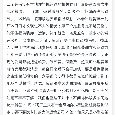
二个是有没有本地注塑机运输的相关案例，最好是给黄岩本
地的模具厂、注塑厂做过服务的，对各个工业园的进出路
线、厂区限高、装卸场地要求都很熟悉，不会出现货车开到
厂区门口才发现进不去的情况；第三个是服务是不是完整，
能不能提供装卸、运输、卸车就位一条龙服务，很多小的货
运公司只负责路上运输，装卸还要企业自己找吊机、找工
人，中间很容易出现责任纠纷，真出了问题装卸方和运输方
互相推诿，吃亏的还是企业；第四个是报价是不是透明，正
规的公司都会把运输费、装卸费、保险费、超限证办理费等
所有费用都列清楚，签合同之后不会再加钱，要是遇到报价
比市场价低很多的一定要留心，很多都是先低价揽货，到了
现场再以超重、超宽、装卸难度大为由加钱，最后总费用反
而更高。 很多企业负责人平时很少接触大件运输，对相关的
注意事项不了解，我们也整理了几个大家问得比较多的问题
统一解答： 问：我厂里只有一台5吨的小型注塑机要运到邻
市，要不要找专门的大件运输公司？ 答：如果只是小型注塑