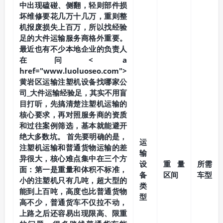
中出现磕碰、侧翻，轻则部件损
坏维修要花几万十几万，重则整
机报废损失上百万，所以找经验
足的大件运输服务商格外重要。
最近也有不少本地企业的负责人
在问< a
href="www.luoluoseo.com">
黄岩区运输注塑机设备找哪家公
司_大件运输经验足，其实不用盲
目打听，先搞清楚注塑机运输的
核心要求，再对照服务商的资质
和过往案例筛选，基本就能避开
绝大多数坑。 首先要明确的是，
运
注塑机运输和普通货物运输的差
输
异很大，核心难点集中在三个方
设
重量
所需
面：第一是重量和体积不标准，
备
区间
车型
小的注塑机只有几吨，超大型的
类
能到上百吨，高度也比普通货物
型
高不少，普通货车不仅拉不动，
上路之后还容易出现限高、限重