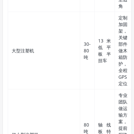
角
定制
加固
架，
关键
13米
30-
部件
低平
大型注塑机
80
做木
板半
吨
箱防
挂车
护，
全程
GPS
定位
专业
团队
做运
输方
案，
80
轴线
提前
吨
板特