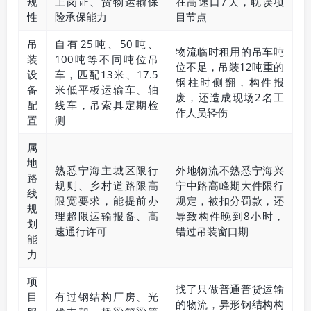
规
上岗证、货物运输保
在高速口7天，耽误项
性
险承保能力
目节点
吊
自有25吨、50吨、
物流临时租用的吊车吨
装
100吨等不同吨位吊
位不足，吊装12吨重的
设
车，匹配13米、17.5
钢柱时侧翻，构件报
备
米低平板运输车、轴
废，还造成现场2名工
配
线车，吊索具定期检
作人员轻伤
置
测
属
地
熟悉宁海主城区限行
外地物流不熟悉宁海兴
路
规则、乡村道路限高
宁中路高峰期大件限行
线
限宽要求，能提前办
规定，被扣分罚款，还
规
理超限运输报备、高
导致构件晚到8小时，
划
速通行许可
错过吊装窗口期
能
力
项
找了只做普通普货运输
目
有过钢结构厂房、光
的物流，异形钢结构构