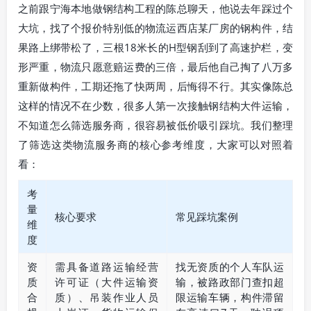
之前跟宁海本地做钢结构工程的陈总聊天，他说去年踩过个
大坑，找了个报价特别低的物流运西店某厂房的钢构件，结
果路上绑带松了，三根18米长的H型钢刮到了高速护栏，变
形严重，物流只愿意赔运费的三倍，最后他自己掏了八万多
重新做构件，工期还拖了快两周，后悔得不行。其实像陈总
这样的情况不在少数，很多人第一次接触钢结构大件运输，
不知道怎么筛选服务商，很容易被低价吸引踩坑。我们整理
了筛选这类物流服务商的核心参考维度，大家可以对照着
看：
考
量
核心要求
常见踩坑案例
维
度
资
需具备道路运输经营
找无资质的个人车队运
质
许可证（大件运输资
输，被路政部门查扣超
合
质）、吊装作业人员
限运输车辆，构件滞留