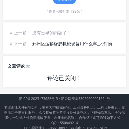
"作者已被打赏 188 次"
# 上一篇： 没有更早的内容了！
# 下一篇：
鄞州区运输橡胶机械设备用什么车_大件物流更可靠
文章评论
(0)
评论已关闭！
浙ICP备2025173622号-5
·
浙公网安备33020602001664号
专业浙江大件运输公司，主营大型机械运输、工业设备托运、工程设备搬迁，覆
盖浙江全境直达服务，承接超长超宽超高设备长途托运，正规物流车队、全程保
险，一站式大件物流运输服务，欢迎来电咨询。 合作或咨询可通过如下方式：
QQ：550849214
TEL：梁经理 133-8561-8892
·
程序由
Z-BlogPHP
驱动