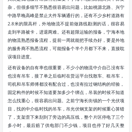
杂，但很多细节不熟悉很容易出问题，比如桃源北路、兴宁
中路早晚高峰是禁止大件车辆通行的，还有不少乡村道路有
2.8米的限高杆，外地物流不提前做路线勘测的话，很容易
走到半路被卡，进退两难。还有超限运输的报备，宁海本地
的物流熟悉报备流程，提前一周就能把手续办好，要是外地
的服务商不熟悉流程，可能报备个半个月都下不来，直接耽
误项目进度。
还有设备的自有率也很重要，不少小的物流中介自己没有车
也没有吊车，接了单之后临时在货运平台找散车、租吊车，
司机和吊车师傅都没有配合过，也没有拉过钢结构的经验，
固定构件的时候不知道要加多少个绑点，吊装的时候不知道
怎么找重心，很容易出问题。之前宁海长街镇的一个光伏项
目，找的中介临时找的吊车，吊光伏钢支架的时候重心算错
了，支架歪下来刮到了旁边的高压线，整个片区停电了三个
多小时，最后赔了供电部门不少钱，项目也停了好几天整