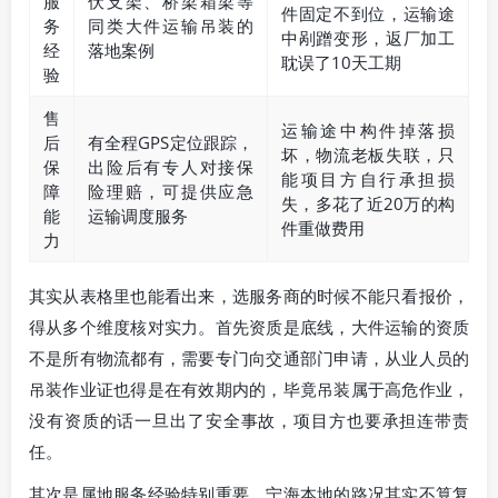
服
伏支架、桥梁箱梁等
件固定不到位，运输途
务
同类大件运输吊装的
中剐蹭变形，返厂加工
经
落地案例
耽误了10天工期
验
售
运输途中构件掉落损
后
有全程GPS定位跟踪，
坏，物流老板失联，只
保
出险后有专人对接保
能项目方自行承担损
障
险理赔，可提供应急
失，多花了近20万的构
能
运输调度服务
件重做费用
力
其实从表格里也能看出来，选服务商的时候不能只看报价，
得从多个维度核对实力。首先资质是底线，大件运输的资质
不是所有物流都有，需要专门向交通部门申请，从业人员的
吊装作业证也得是在有效期内的，毕竟吊装属于高危作业，
没有资质的话一旦出了安全事故，项目方也要承担连带责
任。
其次是属地服务经验特别重要，宁海本地的路况其实不算复