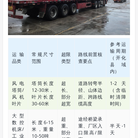
参考运
输周期
运输
常规尺寸
超限
路线前置核
（开化
品类
范围
类型
查要点
县域
内）
风电
塔筒长度
超
道路转弯半
1-2天
塔筒/
12-30米，
长、
径、山体边
（含临
风机
叶片长度
部分
距、跨路线
时清障
叶片
30-60米
超宽
缆高度
时间）
大型
超
途经桥梁承
数控
长度6-15
重、
重、厂区入
半天-1
机床/
米，重量
部分
口限高/限
天
工业
10-50吨