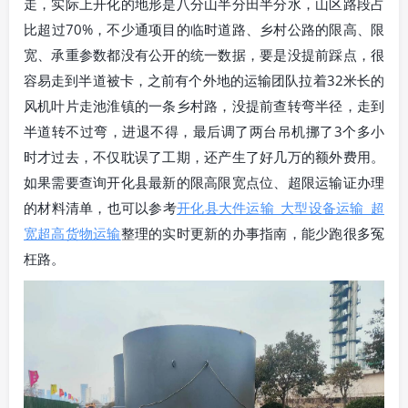
走，实际上开化的地形是八分山半分田半分水，山区路段占
比超过70%，不少通项目的临时道路、乡村公路的限高、限
宽、承重参数都没有公开的统一数据，要是没提前踩点，很
容易走到半道被卡，之前有个外地的运输团队拉着32米长的
风机叶片走池淮镇的一条乡村路，没提前查转弯半径，走到
半道转不过弯，进退不得，最后调了两台吊机挪了3个多小
时才过去，不仅耽误了工期，还产生了好几万的额外费用。
如果需要查询开化县最新的限高限宽点位、超限运输证办理
的材料清单，也可以参考
开化县大件运输_大型设备运输_超
宽超高货物运输
整理的实时更新的办事指南，能少跑很多冤
枉路。