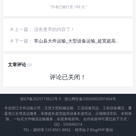
"作者已被打赏 188 次"
# 上一篇： 没有更早的内容了！
# 下一篇：
常山县大件运输_大型设备运输_超宽超高货物运输
文章评论
(0)
评论已关闭！
浙ICP备2025173622号-5
·
浙公网安备33020602001664号
专业浙江大件运输公司，主营大型机械运输、工业设备托运、工程设备搬迁，覆
盖浙江全境直达服务，承接超长超宽超高设备长途托运，正规物流车队、全程保
险，一站式大件物流运输服务，欢迎来电咨询。 合作或咨询可通过如下方式：
QQ：550849214
TEL：梁经理 133-8561-8892
·
程序由
Z-BlogPHP
驱动