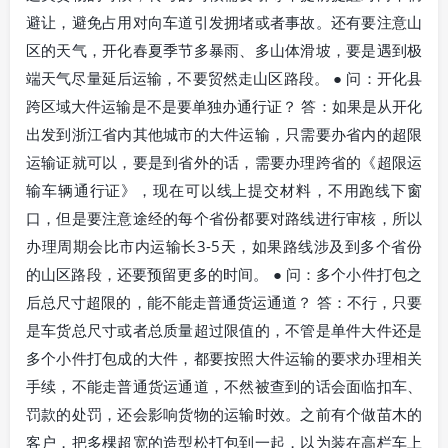
避让，避免占用对向车道引发拥堵或者事故。还有要注意山
区的天气，开化春夏季节多暴雨、多山体滑坡，要是遇到极
端天气尽量延后运输，不要贸然走山区路段。 ● 问：开化县
跨区域大件运输是不是要单独办通行证？ 答：如果是从开化
出发到浙江省内其他城市的大件运输，只需要办省内的超限
运输证就可以，要是到省外的话，需要办理跨省的《超限运
输车辆通行证》，现在可以线上提交材料，不用跑线下窗
口，但是要注意途经的每个省份都要对路线进行审核，所以
办理周期会比市内运输长3-5天，如果路线涉及到多个省份
的山区路段，还要预留更多的时间。 ● 问：多个小件打包之
后总尺寸超限的，能不能走普通货运通道？ 答：不行，只要
是车货总尺寸或者总质量超过限值的，不管是单件大件还是
多个小件打包成的大件，都要按照大件运输的要求办理相关
手续，不能走普通货运通道，不然被查到的话会面临扣车、
罚款的处罚，还会影响货物的运输时效。之前有个做苗木的
客户，把多棵超宽的造型松打包到一起，以为装在高栏车上