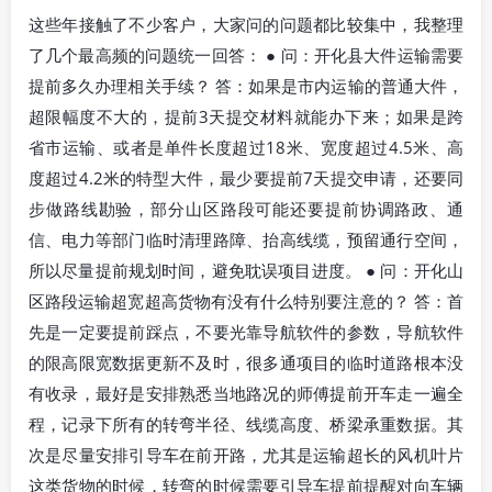
这些年接触了不少客户，大家问的问题都比较集中，我整理
了几个最高频的问题统一回答： ● 问：开化县大件运输需要
提前多久办理相关手续？ 答：如果是市内运输的普通大件，
超限幅度不大的，提前3天提交材料就能办下来；如果是跨
省市运输、或者是单件长度超过18米、宽度超过4.5米、高
度超过4.2米的特型大件，最少要提前7天提交申请，还要同
步做路线勘验，部分山区路段可能还要提前协调路政、通
信、电力等部门临时清理路障、抬高线缆，预留通行空间，
所以尽量提前规划时间，避免耽误项目进度。 ● 问：开化山
区路段运输超宽超高货物有没有什么特别要注意的？ 答：首
先是一定要提前踩点，不要光靠导航软件的参数，导航软件
的限高限宽数据更新不及时，很多通项目的临时道路根本没
有收录，最好是安排熟悉当地路况的师傅提前开车走一遍全
程，记录下所有的转弯半径、线缆高度、桥梁承重数据。其
次是尽量安排引导车在前开路，尤其是运输超长的风机叶片
这类货物的时候，转弯的时候需要引导车提前提醒对向车辆