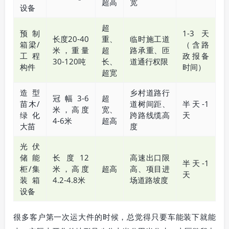
超高
宽
设备
超
预制
1-3天
长度20-40
重、
临时施工道
箱梁/
（含路
米，重量
超
路承重、匝
工程
政报备
30-120吨
长、
道通行权限
构件
时间）
超宽
造型
乡村道路行
冠幅3-6
超
苗木/
道树间距、
半天-1
米，高度
宽、
绿化
跨路线缆高
天
4-6米
超高
大苗
度
光伏
储能
长度12
高速出口限
半天-1
柜/集
米，高度
超高
高、项目进
天
装箱
4.2-4.8米
场道路坡度
设备
很多客户第一次运大件的时候，总觉得只要车能装下就能