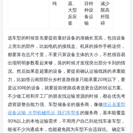
吨
器、
目特
减少
大型
种设
限高
反应
备运
杆阻
釜
输
碍
选车型的时候首先要提前量好设备的准确长宽高，包括设备
上突出的部件，比如电机的接线盒、机床的操作手柄这些，
都要算在总尺寸里，不要只算设备主体的大小，不然很容易
出现明明参数看起来够，装的时候才发现突出部分卡到的情
况。然后如果是超重的设备，要提前确认运输线路的承重能
力，比如缙云南部部分乡村道路很多只能承重20吨以下，要
是运30吨的设备，就要提前绕路或者选更合适的转运方案。
不少做工程和开工厂的朋友找运输资源的时候，都会优先考
虑资源整合能力强、车型储备全的服务商，像做
缙云县重型
设备运输_大型机械托运_我们车型多
的服务商，基本能覆盖
90%以上的本地运输需求，不用用户自己到处找车凑车型，
能省不少沟通成本，也能避免因为车型不合适踩坑。 确定车