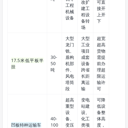
改扩
可直
工程
建工
接开
机械
程设
上开
设备
备转
下
场
大型
大型
超宽
龙门
工业
超高
铣、
项目
货物
30-
盾构
成套
需提
17.5米低平板半
50
机部
设备
前办
挂
吨
件、
跨省
理超
风电
长距
限运
塔筒
离运
输许
段
输
可
超高
变电
可降
重型
站建
低设
设
设、
备整
40-
备、
化工
体高
凹板特种运输车
100
变压
类项
度，