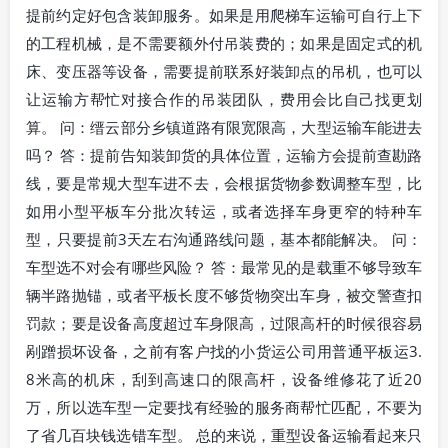
提前约定好包含装卸服务。如果是用爬梯车运输可自行上下
的工程机械，是不需要额外付吊装费的；如果是固定式的机
床、变压器等设备，需要提前联系好装卸点的吊机，也可以
让运输方帮忙对接合作的吊装团队，费用会比自己找更划
算。 问：缙云部分乡镇道路有限宽限高，大型运输车能进去
吗？ 答：提前告知装卸货的具体位置，运输方会提前查勘路
线，要是常规大型车进不去，会根据货物参数调整车型，比
如用小型平板车分批次转运，或者选择车身更窄的特种车
型，只要提前3天左右沟通路线问题，基本都能解决。 问：
车型选不对会有哪些风险？ 答：最常见的是载重不够导致车
辆半路抛锚，或者平板长度不够货物突出车身，被交警查扣
罚款；要是设备高度超过车身限高，过限高杆的时候很容易
剐蹭损坏设备，之前有客户找的小货运公司用普通平板运3.
8米高的机床，刮到高速口的限高杆，设备维修花了近20
万，所以选车型一定要找有经验的服务商帮忙匹配，不要为
了省几百块钱选错车型。 总的来说，重型设备运输看起来只