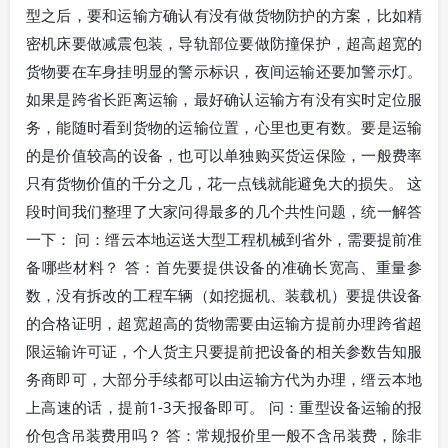
型之后，要和运输方确认有没有做货物防护的方案，比如精
密机床要做减震包装，导轨部位要做防撞保护，超高超宽的
货物要在车身挂明显的警示标识，夜间运输还要加警示灯。
如果是跨省长距离运输，最好确认运输方有没有实时定位服
务，能随时看到货物的运输位置，心里也更有数。要是运输
的是价值较高的设备，也可以单独购买货运保险，一般费率
只有货物价值的千分之几，花一点钱就能避免大的损失。 这
段时间我们整理了大家问得最多的几个共性问题，统一解答
一下： 问：缙云本地运送大型工程机械到省外，需要提前准
备哪些材料？ 答：首先要提供设备的准确长宽高、重量参
数，没有拆改的工程车辆（如挖掘机、装载机）要提供设备
的合格证明，超宽超高的货物需要由运输方提前办理跨省超
限运输许可证，个人货主只要提前把设备的相关参数告知服
务商即可，大部分手续都可以由运输方代为办理，缙云本地
上高速的话，提前1-3天报备即可。 问：重型设备运输的报
价包含吊装费用吗？ 答：常规报价里一般不含吊装费，除非