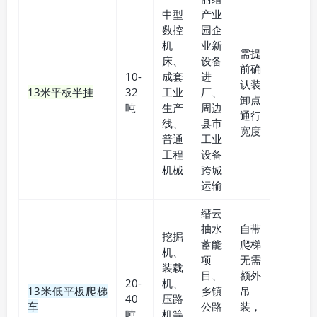
中型
产业
数控
园企
机
业新
需提
床、
设备
前确
10-
成套
进
认装
13米平板半挂
32
工业
厂、
卸点
吨
生产
周边
通行
线、
县市
宽度
普通
工业
工程
设备
机械
跨城
运输
缙云
抽水
自带
挖掘
蓄能
爬梯
机、
项
无需
装载
目、
额外
20-
机、
13米低平板爬梯
乡镇
吊
40
压路
车
公路
装，
吨
机等