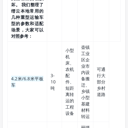
坏。 我们整理了
缙云本地常用的
几种重型运输车
型的参数和适配
场景，大家可以
对照参考：
壶镇
小型
工业
机
区企
床、
业市
农机
可通
内设
3-
配
行大
4.2米/6.8米平板
备搬
10
件、
部分
车
迁、
吨
短距
乡村
乡镇
离转
道路
小型
运的
基建
工程
材料
设备
转运
丽缙