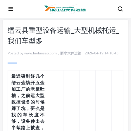
缙云县重型设备运输_大型机械托运_
我们车型多
Posted by
www.luoluoseo.com
，
丽水大件运输
，
2026-04-19 14:10:45
最近碰到好几个
缙云壶镇开五金
加工厂的老板吐
槽，之前运大型
数控设备的时候
踩了坑，要么是
找的车长度不
够，设备伸出去
半截路上被查，