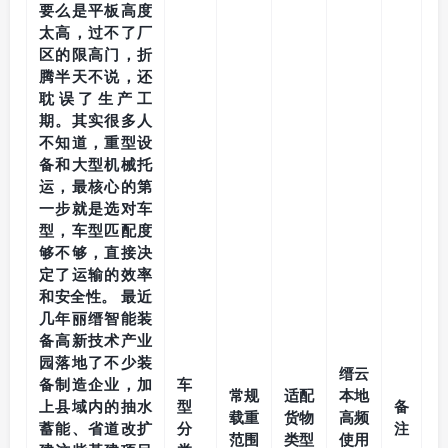
要么是平板高度
太高，过不了厂
区的限高门，折
腾半天不说，还
耽误了生产工
期。其实很多人
不知道，重型设
备和大型机械托
运，最核心的第
一步就是选对车
型，车型匹配度
够不够，直接决
定了运输的效率
和安全性。 最近
几年丽缙智能装
备高新技术产业
园落地了不少装
缙云
备制造企业，加
车
常规
适配
本地
上县域内的抽水
型
备
载重
货物
高频
蓄能、省道改扩
分
注
范围
类型
使用