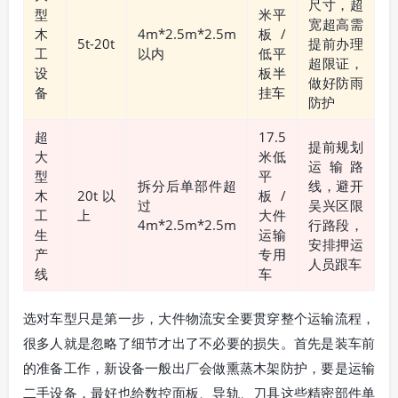
尺寸，超
型
米平
宽超高需
木
4m*2.5m*2.5m
板/
5t-20t
提前办理
工
以内
低平
超限证，
设
板半
做好防雨
备
挂车
防护
超
17.5
提前规划
大
米低
运输路
型
平
拆分后单部件超
线，避开
木
20t以
板/
过
吴兴区限
工
上
大件
4m*2.5m*2.5m
行路段，
生
运输
安排押运
产
专用
人员跟车
线
车
选对车型只是第一步，大件物流安全要贯穿整个运输流程，
很多人就是忽略了细节才出了不必要的损失。首先是装车前
的准备工作，新设备一般出厂会做熏蒸木架防护，要是运输
二手设备，最好也给数控面板、导轨、刀具这些精密部件单