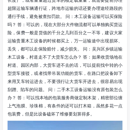
长度），或者重量超过货车的核定载重量，就需要提前办理
超限运输车辆通行证，跨地市运输的话还要办理途经路段的
通行手续，避免被查扣罚款。 问：木工设备运输可以买保险
吗？ 答：可以的，现在大部分大件物流都可以单独购买货运
险，保费一般是货值的千分之几到百分之一不等，建议大家
运输贵重木工设备的时候都买上，万一运输途中出现损坏、
丢失，都可以走保险赔付，减少损失。 问：吴兴区乡镇运输
木工设备，村道走不了大货车怎么办？ 答：如果收货场地在
村道、园区内部，大货车进不去的话，可以提前找中转的小
型货车接驳，或者找带吊装功能的货车，在路口把设备卸下
来用叉车转运进去，不要强行让大货车开进去，很容易出现
刮蹭、陷车的问题。 问：二手木工设备运输没有原包装怎么
办？ 答：可以找本地的包装服务商做定制木架，精密部位缠
上气泡膜、珍珠棉，有条件的还可以打木箱，虽然多花一点
包装费，但是比设备磕坏了维修要划算得多。