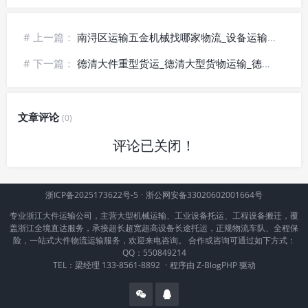
# 上一篇：
南浔区运输五金机械找哪家物流_设备运输优选
# 下一篇：
德清大件重型货运_德清大型货物运输_德清特种设备配送_快捷直达
文章评论
(0)
评论已关闭！
浙ICP备2025173622号-5
·
浙公网安备33020602001664号
专业浙江大件运输公司，主营大型机械运输、工业设备托运、工程设备搬迁，覆
盖浙江全境直达服务，承接超长超宽超高设备长途托运，正规物流车队、全程保
险，一站式大件物流运输服务，欢迎来电咨询。 合作或咨询可通过如下方式：
QQ：550849214
TEL：梁经理 133-8561-8892
·
程序由
Z-BlogPHP
驱动