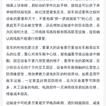
独缠上珍珠棉，易松动的零件比如手柄、接线盒可以拆下来
单独用纸箱包装，标记清楚避免丢失。装车前还要再次核对
设备的重量和尺寸，不要抱着“挤一挤就能装下”的心态，超
载超宽不仅会被交警查，还会增加运输途中的安全隐患，吴
兴区湖织大道、二环南路等路段都有限高限宽设施，提前确
认路线能不能通行很重要。
装车的时候也要注意，重量大的设备要尽量放在车厢靠近车
头的位置，重心对准车厢中心线，避免偏重导致运输途中侧
翻。固定设备不要只用普通的绳子，要用专业的紧绳器，至
少前后左右四个方向交叉固定，设备和车厢接触的位置垫上
防滑橡胶垫，增加摩擦力避免刹车的时候滑动。如果是用平
板车运输，一定要盖好两层防雨布，吴兴区春夏季节降雨
多，木工设备的电机、电路部件一旦淋雨很容易短路生锈，
维修成本很高。
运输途中司机要尽量避开早晚高峰期，遇到颠簸路段、减速