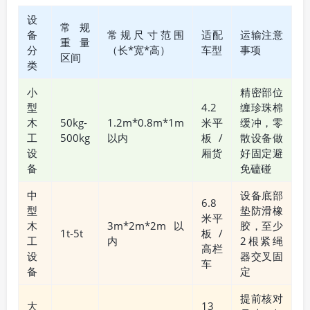
设
常规
备
常规尺寸范围
适配
运输注意
重量
分
（长*宽*高）
车型
事项
区间
类
小
精密部位
型
4.2
缠珍珠棉
木
50kg-
1.2m*0.8m*1m
米平
缓冲，零
工
500kg
以内
板/
散设备做
设
厢货
好固定避
备
免磕碰
中
设备底部
6.8
型
垫防滑橡
米平
木
3m*2m*2m以
胶，至少
1t-5t
板/
工
内
2根紧绳
高栏
设
器交叉固
车
备
定
提前核对
大
13