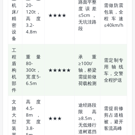
路面平整
机
20-
需做防震
度误差
床/
120t，
包装，全
★★★★
≤5cm，
精
高度
程车速
无坑洼路
密
3.2-
≤40km/h
段
设
4.8m
备
工
程
重量
承重
需定制专
盾
80-
≥100t/
用轴线
构
300t，
★★★★★
轴，桥梁
车，交警
机
宽度5-
需提前做
全程护送
部
6.5m
荷载检测
件
文
高度
途经路段
旅
4.5-
需提前修
限高
大
8m，
剪占道植
★★★
≥8.5m，
型
宽度
被，避开
无低矮行
装
3.8-
客流高峰
道树遮挡
置
5m