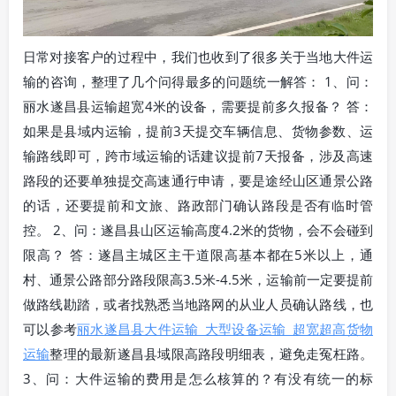
日常对接客户的过程中，我们也收到了很多关于当地大件运
输的咨询，整理了几个问得最多的问题统一解答： 1、问：
丽水遂昌县运输超宽4米的设备，需要提前多久报备？ 答：
如果是县域内运输，提前3天提交车辆信息、货物参数、运
输路线即可，跨市域运输的话建议提前7天报备，涉及高速
路段的还要单独提交高速通行申请，要是途经山区通景公路
的话，还要提前和文旅、路政部门确认路段是否有临时管
控。 2、问：遂昌县山区运输高度4.2米的货物，会不会碰到
限高？ 答：遂昌主城区主干道限高基本都在5米以上，通
村、通景公路部分路段限高3.5米-4.5米，运输前一定要提前
做路线勘踏，或者找熟悉当地路网的从业人员确认路线，也
可以参考
丽水遂昌县大件运输_大型设备运输_超宽超高货物
运输
整理的最新遂昌县域限高路段明细表，避免走冤枉路。
3、问：大件运输的费用是怎么核算的？有没有统一的标