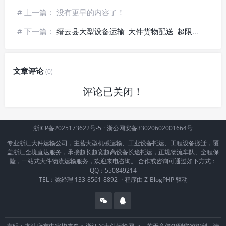
# 上一篇： 没有更早的内容了！
# 下一篇：
缙云县大型设备运输_大件货物配送_超限运输方案
文章评论
(0)
评论已关闭！
浙ICP备2025173622号-5
·
浙公网安备33020602001664号
专业浙江大件运输公司，主营大型机械运输、工业设备托运、工程设备搬迁，覆
盖浙江全境直达服务，承接超长超宽超高设备长途托运，正规物流车队、全程保
险，一站式大件物流运输服务，欢迎来电咨询。 合作或咨询可通过如下方式：
QQ：550849214
TEL：梁经理 133-8561-8892
·
程序由
Z-BlogPHP
驱动