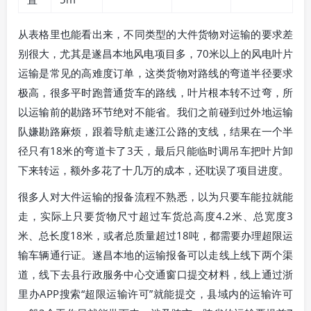
从表格里也能看出来，不同类型的大件货物对运输的要求差
别很大，尤其是遂昌本地风电项目多，70米以上的风电叶片
运输是常见的高难度订单，这类货物对路线的弯道半径要求
极高，很多平时跑普通货车的路线，叶片根本转不过弯，所
以运输前的勘路环节绝对不能省。我们之前碰到过外地运输
队嫌勘路麻烦，跟着导航走遂江公路的支线，结果在一个半
径只有18米的弯道卡了3天，最后只能临时调吊车把叶片卸
下来转运，额外多花了十几万的成本，还耽误了项目进度。
很多人对大件运输的报备流程不熟悉，以为只要车能拉就能
走，实际上只要货物尺寸超过车货总高度4.2米、总宽度3
米、总长度18米，或者总质量超过18吨，都需要办理超限运
输车辆通行证。遂昌本地的运输报备可以走线上线下两个渠
道，线下去县行政服务中心交通窗口提交材料，线上通过浙
里办APP搜索“超限运输许可”就能提交，县域内的运输许可