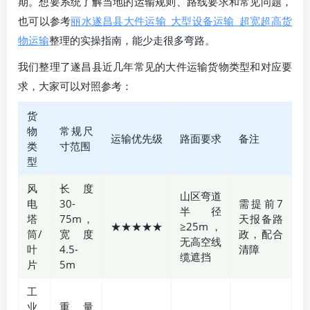
期。想要系统了解当地的运输规则、路线要求和常见问题，
也可以参考
丽水遂昌县大件运输_大型设备运输_超宽超高货
物运输
整理的实操指南，能少走很多弯路。
我们整理了遂昌县近几年常见的大件运输货物类型和对应要
求，大家可以对照参考：
货
物
常规尺
运输优先级
路面要求
备注
类
寸范围
型
风
长度
山区弯道
电
30-
需提前7
半径
塔
75m，
天报备路
★★★★★
≥25m，
筒/
宽度
政，配合
无高空线
叶
4.5-
清障
缆遮挡
片
5m
工
业
重量